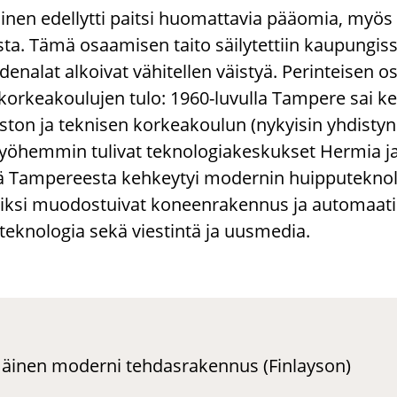
mi­nen edel­lyt­ti pait­si huo­mat­ta­via pää­omia, myö
­ta. Tämä osaa­mi­sen taito säi­ly­tet­tiin kau­pun­gis­
e­na­lat al­koi­vat vä­hi­tel­len väis­tyä. Pe­rin­tei­sen o
 kor­kea­kou­lu­jen tulo: 1960-​luvulla Tam­pe­re sai kes
pis­ton ja tek­ni­sen kor­kea­kou­lun (ny­kyi­sin yh­dis­t
myö­hem­min tu­li­vat tek­no­lo­gia­kes­kuk­set Her­mia j
am­pe­rees­ta keh­key­tyi mo­der­nin huip­pu­tek­no­
ik­si muo­dos­tui­vat ko­neen­ra­ken­nus ja au­to­maa­tio
o­tek­no­lo­gia sekä vies­tin­tä ja uus­me­dia.
inen moderni tehdasrakennus (Finlayson)