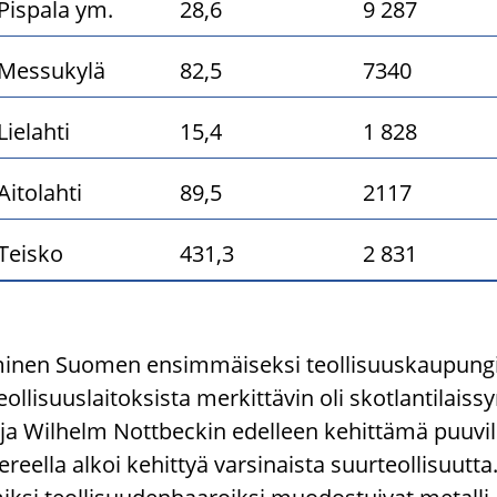
Pispala ym.
28,6
9 287
Messukylä
82,5
7340
Lielahti
15,4
1 828
Aitolahti
89,5
2117
Teisko
431,3
2 831
i­nen Suo­men en­sim­mäi­sek­si teol­li­suus­kau­pun­gi
eol­li­suus­lai­tok­sis­ta mer­kit­tä­vin oli skot­lan­ti­lais
 ja Wilhelm Nott­bec­kin edel­leen ke­hit­tä­mä puu­vil­
el­la alkoi ke­hit­tyä var­si­nais­ta suur­teol­li­suut­ta. Te