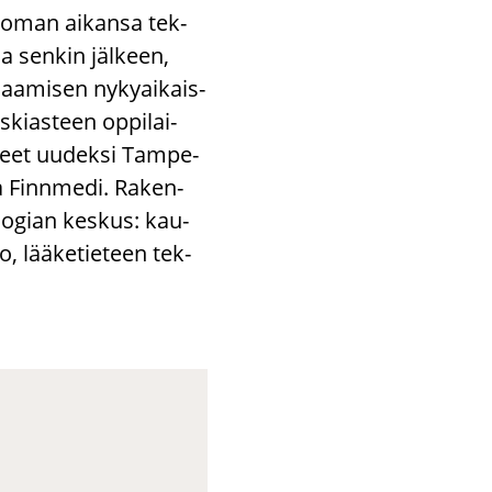
s oman ai­kan­sa tek­
sa sen­kin jäl­keen,
saa­mi­sen ny­ky­ai­kais­
­kias­teen op­pi­lai­
y­neet uu­dek­si Tam­pe­
a Finn­me­di. Ra­ken­
lo­gian kes­kus: kau­
, lää­ke­tie­teen tek­