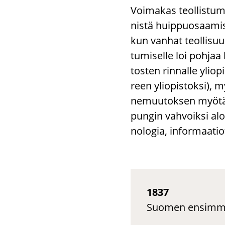
Voi­ma­kas teol­lis­tu­
nis­tä huip­puo­saa­mis
kun van­hat teol­li­suu­d
tu­mi­sel­le loi poh­jaa
tos­ten rin­nal­le yli­o
reen yli­opis­tok­si), 
ne­muu­tok­sen myötä T
pun­gin vah­voik­si alo
no­lo­gia, in­for­maa­ti
1837
Suomen ensimmä