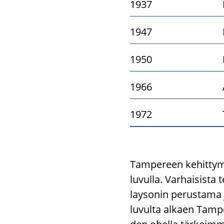
1937
1947
1950
1966
1972
Tam­pe­reen ke­hit­ty­m
luvulla. Var­hai­sis­ta t
lay­so­nin pe­rus­ta­ma
luvulta al­kaen Tam­pe­re