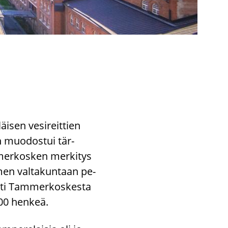
äi­sen ve­si­reit­tien
n muo­dos­tui tär­
­mer­kos­ken mer­ki­tys
omen val­ta­kun­taan pe­
­ti Tam­mer­kos­kes­ta
 200 hen­keä.