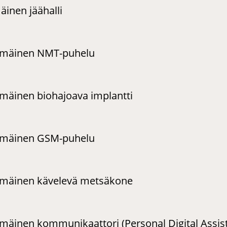
inen jäähalli
mmäinen NMT-puhelu
äinen biohajoava implantti
mmäinen GSM-puhelu
mäinen kävelevä metsäkone
äinen kommunikaattori (Personal Digital Assist