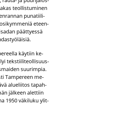
, rauta-​ ja puun­ja­los­
­kas teol­lis­tu­mi­nen
n­ran­nan pu­na­tii­li­
vuo­si­kym­me­niä eteen­
i­sa­dan päät­tyes­sä
das­työ­läi­siä.
e­reel­la käy­tiin ke­
teks­tii­li­teol­li­suus­
is­mai­den suu­rim­pia.
is­ti Tam­pe­reen me­
ä­vä alue­lii­tos ta­pah­
än jäl­keen alet­tiin
a 1950 vä­ki­lu­ku ylit­