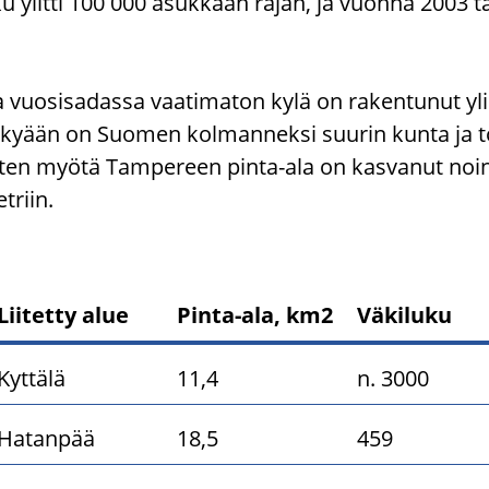
u ylit­ti 100 000 asuk­kaan rajan, ja vuon­na 2003 tam­
 vuo­si­sa­das­sa vaa­ti­ma­ton kylä on ra­ken­tu­nut 
y­ky­ään on Suo­men kol­man­nek­si suu­rin kunta ja to
tos­ten myötä Tam­pe­reen pinta-​ala on kas­va­nut noin
t­riin.
Liitetty alue
Pinta-ala, km2
Väkiluku
ueliitokset
Kyttälä
11,4
n. 3000
Hatanpää
18,5
459