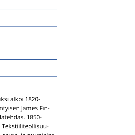
k­si alkoi 1820-​
­syn­tyi­sen James Fin­
la­teh­das. 1850-​
ks­tii­li­teol­li­suu­