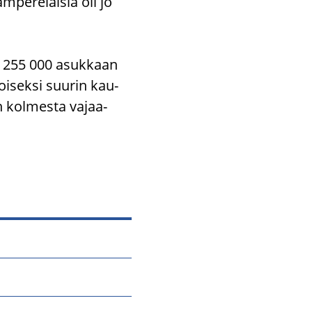
pe­re­lai­sia oli jo
yli 255 000 asuk­kaan
i­sek­si suu­rin kau­
 kol­mes­ta va­jaa­