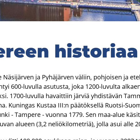
reen his­to­ri­aa
 Nä­si­jär­ven ja Py­hä­jär­ven vä­liin, poh­joi­sen ja ete­l
­tyi 600-​luvulla asu­tus­ta, joka 1200-​luvulta al­kae
­si. 1700-​luvulla ha­vait­tiin jär­viä yh­dis­tä­vän Tam
a­na. Ku­nin­gas Kus­taa III:n pää­tök­sel­lä Ruotsi-​Su
pun­ki - Tam­pe­re - vuon­na 1779. Sen maa-​alue kä­sit
­tu­van alu­een (3,2 ne­liö­ki­lo­met­riä), jolla asui alle