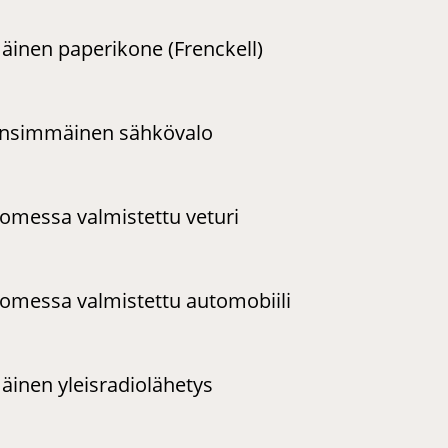
nen paperikone (Frenckell)
ensimmäinen sähkövalo
messa valmistettu veturi
messa valmistettu automobiili
nen yleisradiolähetys