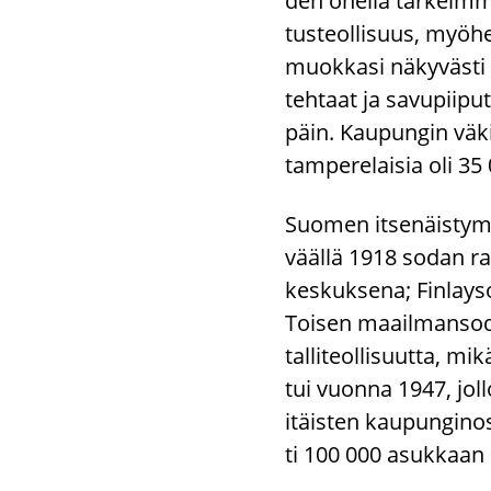
den ohel­la tär­keim­mik
tus­teol­li­suus, myö­h
muok­ka­si nä­ky­väs­ti k
teh­taat ja sa­vu­pii­pu
päin. Kau­pun­gin vä­ki
tam­pe­re­lai­sia oli 35
Suo­men it­se­näis­ty­mi
vääl­lä 1918 sodan rat­k
kes­kuk­se­na; Fin­lay­
Toi­sen maa­il­man­so­d
tal­li­teol­li­suut­ta, m
tui vuon­na 1947, jol­l
itäis­ten kau­pun­gi­no
ti 100 000 asuk­kaan