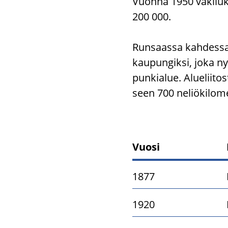
Vuon­na 1950 vä­ki­lu­k
200 000.
Run­saas­sa kah­des­sa
kau­pun­gik­si, joka n
pun­kia­lue. Alue­lii­
seen 700 ne­liö­ki­lo­me
Vuosi
Tampereen al
1877
1920