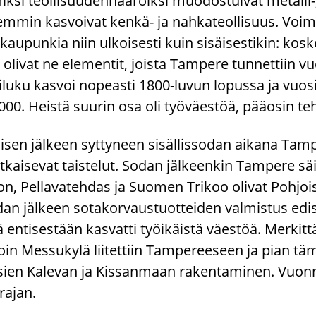
­si teol­li­suu­den­haa­roik­si muo­dos­tui­vat metalli-​
em­min kas­voi­vat kenkä-​ ja nah­ka­teol­li­suus. Voi­ma
au­pun­kia niin ul­koi­ses­ti kuin si­säi­ses­ti­kin: kos­ke
t oli­vat ne ele­men­tit, jois­ta Tam­pe­re tun­net­tiin 
­lu­ku kas­voi no­peas­ti 1800-​luvun lo­pus­sa ja vuo­s
 000. Heis­tä suu­rin osa oli työ­väes­töä, pää­osin teh­
­sen jäl­keen syt­ty­neen si­säl­lis­so­dan ai­ka­na Tam­p
ai­se­vat tais­te­lut. Sodan jäl­keen­kin Tam­pe­re säi­lyi 
son, Pel­la­va­teh­das ja Suo­men Tri­koo oli­vat Poh­jo
an jäl­keen so­ta­kor­vaus­tuot­tei­den val­mis­tus ed
ikä en­ti­ses­tään kas­vat­ti työi­käis­tä väes­töä. Mer­kit­t
oin Mes­su­ky­lä lii­tet­tiin Tam­pe­ree­seen ja pian täm
­sien Ka­le­van ja Kis­san­maan ra­ken­ta­mi­nen. Vuon­n
 rajan.