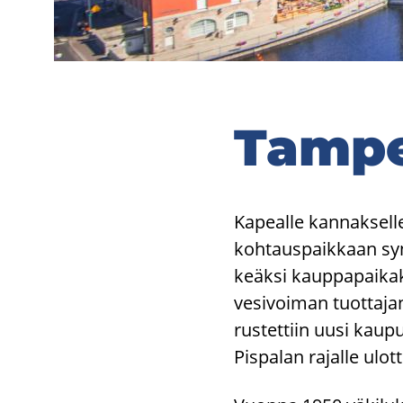
Tam­pe­
Ka­peal­le kan­nak­sel­le
koh­taus­paik­kaan syn
keäk­si kaup­pa­pai­kak
ve­si­voi­man tuot­ta­j
rus­tet­tiin uusi kau­
Pis­pa­lan ra­jal­le ulot