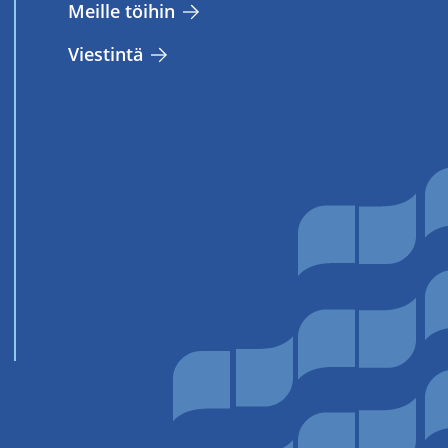
Meil­le töi­hin
Vies­tin­tä