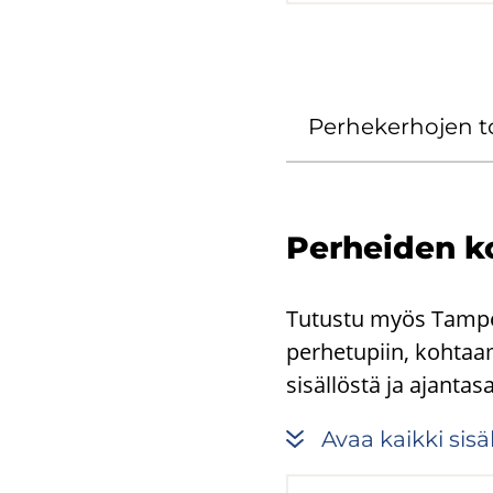
Per­he­ker­ho­jen 
Per­hei­den ko
Tutustu myös Tampere
perhetupiin, kohtaa
sisällöstä ja ajantas
Avaa kaik­ki si­säl