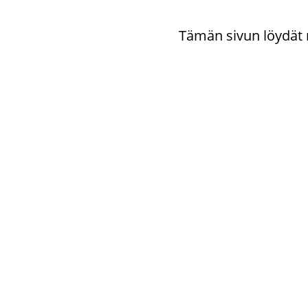
Tämän sivun löy­dät my