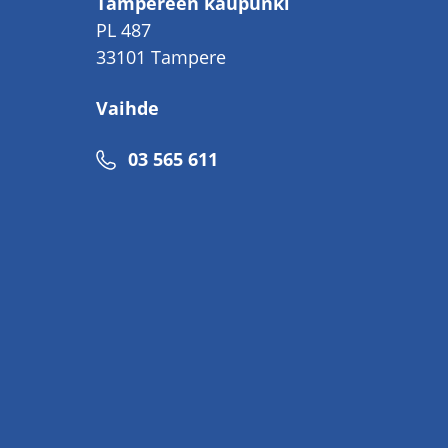
Tampereen kaupunki
PL 487
33101 Tampere
Vaihde
Puhelinnumero
03 565 611