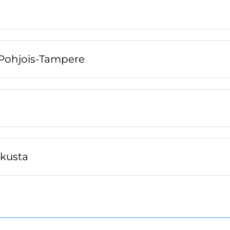
 Pohjois-​Tampere
kus­ta