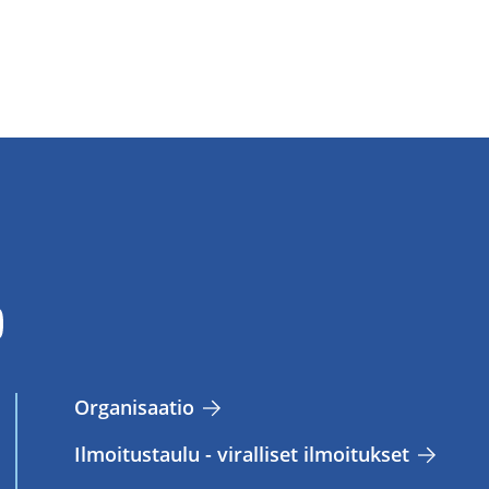
Or­ga­ni­saa­tio
Il­moi­tus­tau­lu - vi­ral­li­set il­moi­tuk­set