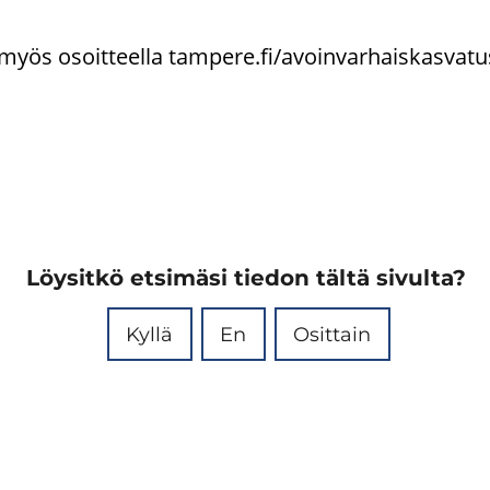
ös osoit­teel­la tam­pe­re.fi/avoin­var­hais­kas­va­tu
Löysitkö etsimäsi tiedon tältä sivulta?
Kyllä
En
Osittain