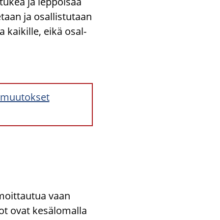
s­tu­kea ja lep­poi­saa
­taan ja osal­lis­tu­taan
 kai­kil­le, eikä osal­
amuutokset
lmoittautua vaan
ot ovat kesälomalla