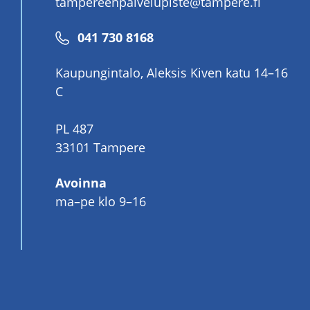
tampereenpalvelupiste@tampere.fi
Puhelinnumero
041 730 8168
Kaupungintalo, Aleksis Kiven katu 14–16
C
PL 487
33101 Tampere
Avoinna
ma–pe klo 9–16