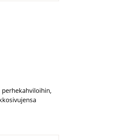
 perhekahviloihin,
rkkosivujensa