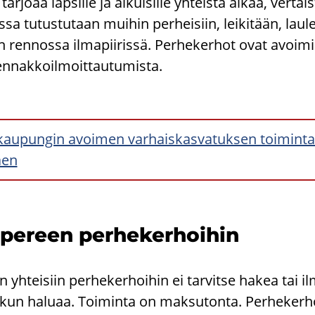
ar­jo­aa lap­sil­le ja ai­kui­sil­le yh­teis­tä aikaa, ver­tai
­sa tu­tus­tu­taan mui­hin per­hei­siin, lei­ki­tään, lau­le
 ren­nos­sa il­ma­pii­ris­sä. Per­he­ker­hot ovat avoi­mia
en­nak­koil­moit­tau­tu­mis­ta.
aupungin avoimen varhaiskasvatuksen toimint
aen
pe­reen per­he­ker­hoi­hin
 yhteisiin perhekerhoihin ei tarvitse hakea tai i
n, kun haluaa. Toiminta on maksutonta. Perhekerh