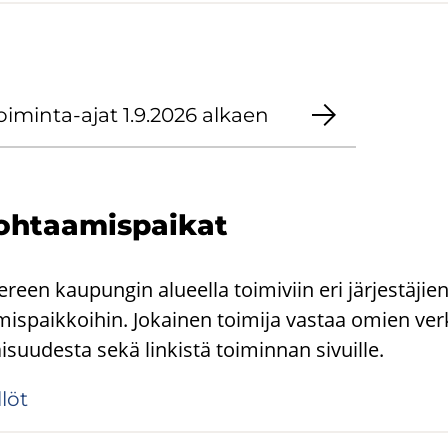
toiminta-​ajat 1.9.2026 al­kaen
h­taa­mis­pai­kat
en kaupungin alueella toimiviin eri järjestäjien
mispaikkoihin. Jokainen toimija vastaa omien ve
aisuudesta sekä linkistä toiminnan sivuille.
­löt