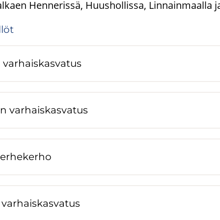
 alkaen Hennerissä, Huushollissa, Linnainmaalla j
­löt
var­hais­kas­va­tus
n var­hais­kas­va­tus
r­he­ker­ho
ar­hais­kas­va­tus