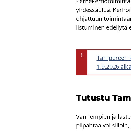
Per­he­ker­ho­toi­min­ta t
yh­des­sä­oloa. Ker­hois
oh­jat­tuun toi­min­taan
lis­tu­mi­nen edel­ly­tä 
!
Tampereen k
1.9.2026 alk
Tu­tus­tu Tam­
Vanhempien ja lasten
piipahtaa voi silloi