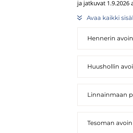
ja jatkuvat 1.9.2026
Avaa kaik­ki si­säl
Hen­ne­rin avoin 
Huus­hol­lin avoi
Lin­nain­maan pe
Te­so­man avoin v