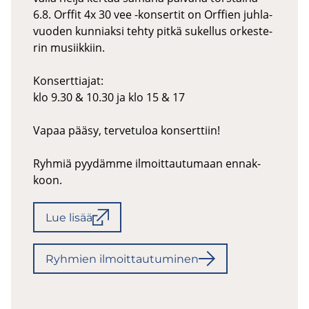
6.8. Orf­fit 4x 30 vee -​konsertit on Orf­fien juh­la­
vuo­den kun­niak­si tehty pitkä su­kel­lus or­kes­te­
rin musiik­kiin.
Kon­sert­tia­jat:
klo 9.30 & 10.30 ja klo 15 & 17
Vapaa pääsy, ter­ve­tu­loa kon­sert­tiin!
Ryh­miä pyy­däm­me il­moit­tau­tu­maan en­nak­
koon.
Lue lisää
Ryh­mien il­moit­tau­tu­mi­nen