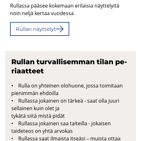
Rullassa pääsee kokemaan erilaisia näyttelyitä
noin neljä kertaa vuodessa.
Rul­lan näyt­te­lyt
Rul­lan tur­val­li­sem­man tilan pe­
ri­aat­teet
• Rulla on yhteinen olohuone, jossa toimitaan
pienimmän ehdoilla
• Rullassa jokainen on tärkeä - saat olla juuri
sellainen kuin olet ja
tykätä siitä mistä pidät
• Rullassa jokainen saa taiteilla - jokaisen
taideteos on yhtä arvokas
• Rullassa saat ilmaista itseäsi – muista ottaa