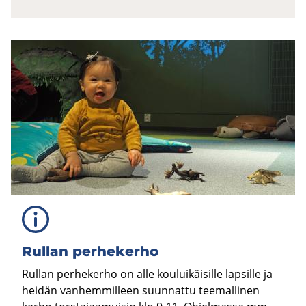
Rul­lan per­he­ker­ho
Rullan perhekerho on alle kouluikäisille lapsille ja
heidän vanhemmilleen suunnattu teemallinen