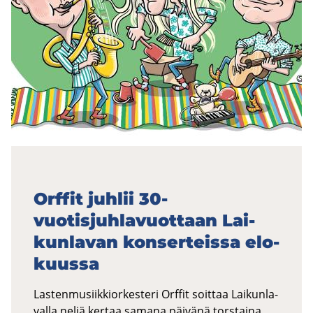
Orf­fit juh­lii 30-​
vuotisjuhlavuottaan Lai­
kun­la­van kon­ser­teis­sa elo­
kuus­sa
Las­ten­musiik­kior­kes­te­ri Orf­fit soit­taa Lai­kun­la­
val­la neljä ker­taa sa­ma­na päi­vä­nä tors­tai­na