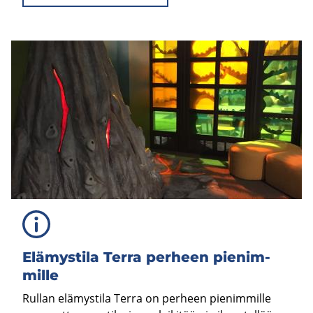
Elä­mys­ti­la Terra per­heen pie­nim­
mil­le
Rullan elämystila Terra on perheen pienimmille