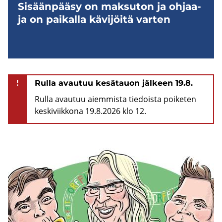
Si­sään­pää­sy on mak­su­ton ja oh­jaa­
ja on pai­kal­la kä­vi­jöi­tä var­ten
!
Rulla avautuu kesätauon jälkeen 19.8.
Rulla avautuu aiemmista tiedoista poiketen
keskiviikkona 19.8.2026 klo 12.