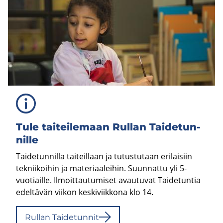
Tule tai­tei­le­maan Rul­lan Tai­de­tun­
nil­le
Taidetunnilla taiteillaan ja tutustutaan erilaisiin
tekniikoihin ja materiaaleihin. Suunnattu yli 5-
vuotiaille. Ilmoittautumiset avautuvat Taidetuntia
edeltävän viikon keskiviikkona klo 14.
Rul­lan Tai­de­tun­nit