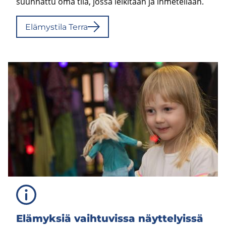
suunnattu oma tila, jossa leikitään ja ihmetellään.
Elä­mys­ti­la Terra
Elä­myk­siä vaih­tu­vis­sa näyt­te­lyis­sä