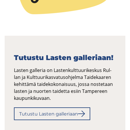
Tu­tus­tu Las­ten gal­le­ri­aan!
Las­ten gal­le­ria on Las­ten­kult­tuu­ri­kes­kus Rul­
lan ja Kult­tuu­ri­kas­va­tus­oh­jel­ma Tai­de­kaa­ren
ke­hit­tä­mä tai­de­ko­ko­nai­suus, jossa nos­te­taan
las­ten ja nuor­ten tai­det­ta esiin Tam­pe­reen
kau­pun­ki­ku­vaan.
Tu­tus­tu Las­ten gal­le­ri­aan