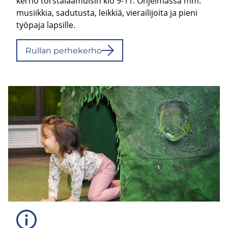
kerho torstaiaamuisin klo 9-11. Ohjelmassa mm.
musiikkia, sadutusta, leikkiä, vierailijoita ja pieni
työpaja lapsille.
Rul­lan per­he­ker­ho