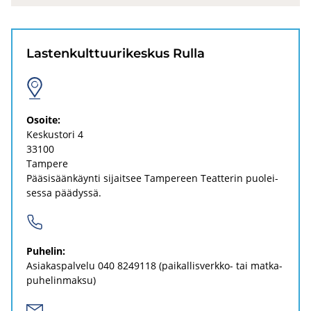
Las­ten­kult­tuu­ri­kes­kus Rulla
Osoi­te:
Kes­kus­to­ri 4
33100
Tam­pe­re
Pää­si­sään­käyn­ti si­jait­see Tam­pe­reen Teat­te­rin puo­lei­
ses­sa pää­dys­sä.
Pu­he­lin:
Asia­kas­pal­ve­lu
040 8249118
(paikallisverkko-​ tai mat­ka­
pu­he­lin­mak­su)