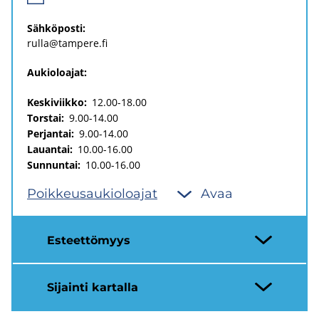
Säh­kö­pos­ti:
rulla@tam­pe­re.fi
Aukioloajat:
Keskiviikko:
12.00-18.00
Torstai:
9.00-14.00
Perjantai:
9.00-14.00
Lauantai:
10.00-16.00
Sunnuntai:
10.00-16.00
Poik­keus­au­kio­loa­jat
Avaa
Es­teet­tö­myys
Si­jain­ti kar­tal­la