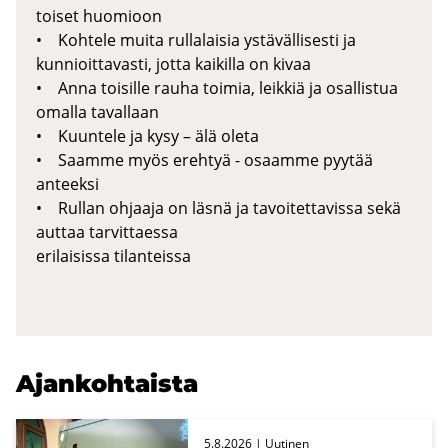
toiset huomioon
• Kohtele muita rullalaisia ystävällisesti ja
kunnioittavasti, jotta kaikilla on kivaa
• Anna toisille rauha toimia, leikkiä ja osallistua
omalla tavallaan
• Kuuntele ja kysy – älä oleta
• Saamme myös erehtyä - osaamme pyytää
anteeksi
• Rullan ohjaaja on läsnä ja tavoitettavissa sekä
auttaa tarvittaessa
erilaisissa tilanteissa
Ajan­koh­tais­ta
5.8.2026
| Uu­ti­nen