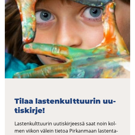
Tilaa las­ten­kult­tuu­rin uu­
tis­kir­je!
Las­ten­kult­tuu­rin uu­tis­kir­jees­sä saat noin kol­
men vii­kon vä­lein tie­toa Pir­kan­maan las­ten­ta­