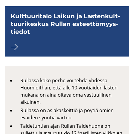
Kult­tuu­ri­ta­lo Lai­kun ja Las­ten­kult­
tuu­ri­kes­kus Rul­lan es­teet­tö­myys­
tie­dot
Rullassa koko perhe voi tehdä yhdessä.
Huomioithan, että alle 10-vuotiaiden lasten
mukana on aina oltava oma vastuullinen
aikuinen.
Rullassa on asiakaskeittiö ja pöytiä omien
eväiden syöntiä varten.
Taidetuntien ajan Rullan Taidehuone on
suljettu ja avautuu klo 12 (parillisten viikkojen