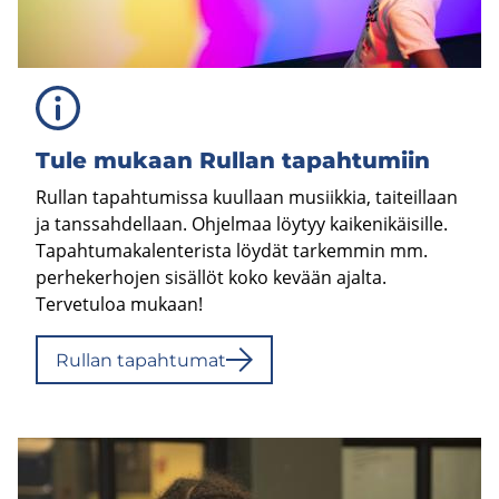
Tule mu­kaan Rul­lan ta­pah­tu­miin
Rullan tapahtumissa kuullaan musiikkia, taiteillaan
ja tanssahdellaan. Ohjelmaa löytyy kaikenikäisille.
Tapahtumakalenterista löydät tarkemmin mm.
perhekerhojen sisällöt koko kevään ajalta.
Tervetuloa mukaan!
Rul­lan ta­pah­tu­mat