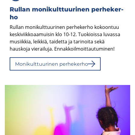
Rul­lan mo­ni­kult­tuu­ri­nen per­he­ker­
ho
Rullan monikulttuurinen perhekerho kokoontuu
keskiviikkoaamuisin klo 10-12. Tuokioissa luvassa
musiikkia, leikkiä, taidetta ja tarinoita sekä
hauskoja vierailuja. Ennakkoilmoittautuminen!
Mo­ni­kult­tuu­ri­nen per­he­ker­ho