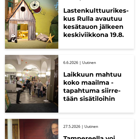
Las­ten­kult­tuu­ri­kes­
kus Rulla avau­tuu
ke­sä­tauon jäl­keen
kes­ki­viik­ko­na 19.8.
6.6.2026
| Uu­ti­nen
Laik­kuun mah­tuu
koko maa­il­ma -​
tapahtuma siir­re­
tään si­sä­ti­loi­hin
27.5.2026
| Uu­ti­nen
Tam­pe­reel­la voi