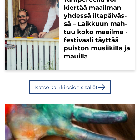
kier­tää maa­il­man
yh­des­sä il­ta­päi­väs­
sä – Laik­kuun mah­
tuu koko maa­il­ma -​
festivaali täyt­tää
puis­ton musii­kil­la ja
mauil­la
Katso kaik­ki osion si­säl­löt