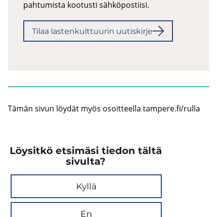
pah­tu­mis­ta koo­tus­ti säh­kö­pos­tii­si.
Tilaa las­ten­kult­tuu­rin uu­tis­kir­je
Tämän sivun löy­dät myös osoit­teel­la tam­pe­re.fi/rulla
Löysitkö etsimäsi tiedon tältä
sivulta?
Kyllä
En