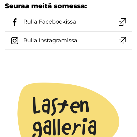
Seu­raa meitä so­mes­sa:
Rulla Face­boo­kis­sa
Rulla Ins­ta­gra­mis­sa