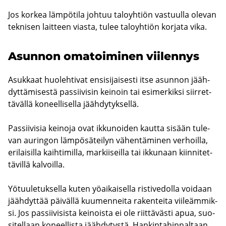
Jos kor­kea läm­pö­ti­la joh­tuu ta­lo­yh­tiön vas­tuul­la ole­van
tek­ni­sen lait­teen vias­ta, tulee ta­lo­yh­tiön kor­ja­ta vika.
Asun­non oma­toi­mi­nen vii­len­nys
Asuk­kaat huo­leh­ti­vat en­si­si­jai­ses­ti itse asun­non jääh­
dyt­tä­mi­ses­tä pas­sii­vi­sin kei­noin tai esi­mer­kik­si siir­ret­
tä­väl­lä ko­neel­li­sel­la jääh­dy­tyk­sel­lä.
Pas­sii­vi­sia kei­no­ja ovat ik­ku­noi­den kaut­ta si­sään tu­le­
van au­rin­gon läm­pö­sä­tei­lyn vä­hen­tä­mi­nen ver­hoil­la,
eri­lai­sil­la kaih­ti­mil­la, mar­kii­seil­la tai ik­ku­naan kiin­ni­tet­
tä­vil­lä kal­voil­la.
Yö­tuu­le­tuk­sel­la kuten yö­ai­kai­sel­la ris­ti­ve­dol­la voi­daan
jääh­dyt­tää päi­väl­lä kuu­men­nei­ta ra­ken­tei­ta vii­leäm­mik­
si. Jos pas­sii­vi­sis­ta kei­nois­ta ei ole riit­tä­väs­ti apua, suo­
si­tel­laan ko­neel­lis­ta jääh­dy­tys­tä. Han­kin­ta­hin­nal­taan