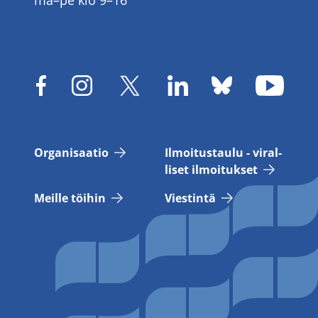
ma–pe klo 9–16
Or­ga­ni­saa­tio
Il­moi­tus­tau­lu - vi­ral­
li­set il­moi­tuk­set
Meil­le töi­hin
Vies­tin­tä