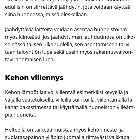
edul­li­sin on siir­ret­tä­vä jääh­dy­tin, jota voi­daan käyt­tää
siinä huo­nees­sa, missä oles­kel­laan.
Jääh­dyt­tä­viä lait­tei­ta voi­daan asen­taa huo­neis­toi­hin
myös kiin­teäs­ti. Jos jääh­dyt­ti­men lauh­du­tin­osa on ul­ko­
sei­näs­sä tai sen ul­ko­puo­lel­la, sen asen­ta­mi­seen tar­vi­
taan ta­lo­yh­tiön lupa sekä usein myös ra­ken­nus­val­von­
ta­vi­ran­omai­sen lupa.
Kehon vii­len­nys
Kehon läm­pö­ti­laa voi vii­len­tää esi­mer­kik­si ke­vyel­lä ja
väl­jäl­lä vaa­te­tuk­sel­la, vii­leil­lä suih­kuil­la, vii­len­tä­mäl­lä la­
ka­nat pa­kas­ti­mes­sa tai käyt­tä­mäl­lä huo­neis­ton vii­leäm­
piä huo­nei­ta.
Hel­teel­lä on tär­ke­ää muis­taa myös kehon neste-​ ja
suo­la­ta­sa­pai­non yl­lä­pi­to juo­mal­la riit­tä­väs­ti vaik­ka­pa