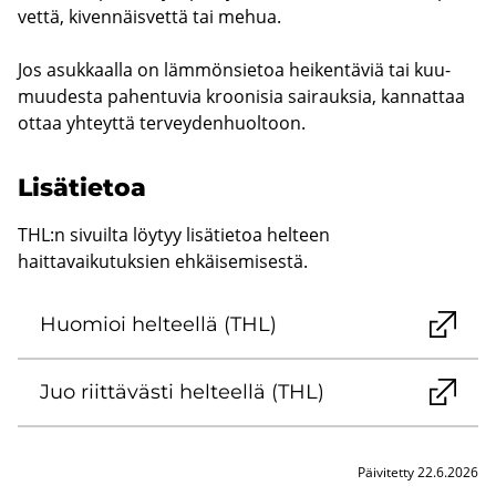
vettä, ki­ven­näis­vet­tä tai mehua.
Jos asuk­kaal­la on läm­mön­sie­toa hei­ken­tä­viä tai kuu­
muu­des­ta pa­hen­tu­via kroo­ni­sia sai­rauk­sia, kan­nat­taa
ottaa yh­teyt­tä ter­vey­den­huol­toon.
Li­sä­tie­toa
THL:n sivuilta löytyy lisätietoa helteen
haittavaikutuksien ehkäisemisestä.
Huo­mioi hel­teel­lä (THL)
Juo riit­tä­väs­ti hel­teel­lä (THL)
Päivitetty 22.6.2026