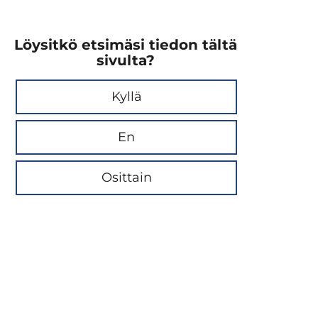
Löysitkö etsimäsi tiedon tältä
sivulta?
Kyllä
En
Osittain