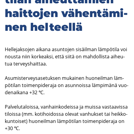
hait­to­jen vä­hen­tä­mi­
nen hel­teel­lä
Hel­le­jak­so­jen ai­ka­na asun­to­jen si­säil­man läm­pö­ti­la voi
nous­ta niin kor­keak­si, että siitä on mah­dol­lis­ta ai­heu­
tua ter­veys­hait­taa.
Asu­mis­ter­veys­a­se­tuk­sen mu­kai­nen huo­neil­man läm­
pö­ti­lan toi­men­pi­de­ra­ja on asun­nois­sa läm­pi­mä­nä vuo­
den­ai­ka­na +32 ℃.
Pal­ve­lu­ta­lois­sa, van­hain­ko­deis­sa ja muis­sa vas­taa­vis­sa
ti­lois­sa (mm. ko­ti­hoi­dos­sa ole­vat van­huk­set tai heik­ko­
kun­toi­set) huo­neil­man läm­pö­ti­lan toi­men­pi­de­ra­ja on
+30 ℃.