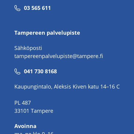
Puhelinnumero
03 565 611
Tampereen palvelupiste
Sähköposti
tampereenpalvelupiste@tampere.fi
Puhelinnumero
041 730 8168
Kaupungintalo, Aleksis Kiven katu 14–16 C
PL 487
33101 Tampere
Avoinna