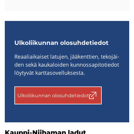
Ul­ko­lii­kun­nan olo­suh­de­tie­dot
Re­aa­liai­kai­set la­tu­jen, jää­kent­tien, te­ko­jäi­
den sekä kau­ka­loi­den kun­nos­sa­pi­to­tie­dot
löy­ty­vät kart­ta­so­vel­luk­ses­ta.
Ul­ko­lii­kun­nan olo­suh­de­tie­dot
Kauppi-​Niihaman ladut