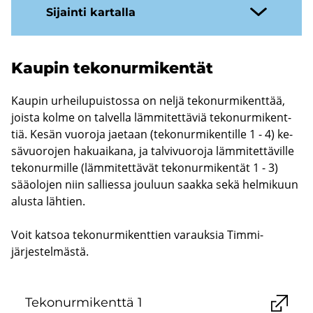
Si­jain­ti kar­tal­la
Kau­pin te­ko­nur­mi­ken­tät
Kau­pin ur­hei­lu­puis­tos­sa on neljä te­ko­nur­mi­kent­tää,
jois­ta kolme on tal­vel­la läm­mi­tet­tä­viä te­ko­nur­mi­kent­
tiä. Kesän vuo­ro­ja jae­taan (te­ko­nur­mi­ken­til­le 1 - 4) ke­
sä­vuo­ro­jen ha­kuai­ka­na, ja tal­vi­vuo­ro­ja läm­mi­tet­tä­vil­le
te­ko­nur­mil­le (läm­mi­tet­tä­vät te­ko­nur­mi­ken­tät 1 - 3)
sää­olo­jen niin sal­lies­sa jou­luun saak­ka sekä hel­mi­kuun
alus­ta läh­tien.
Voit kat­soa te­ko­nur­mi­kent­tien va­rauk­sia Timmi-​
järjestelmästä.
Te­ko­nur­mi­kent­tä 1