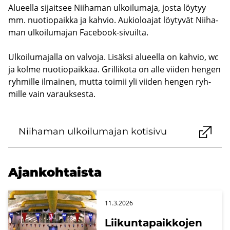
Alu­eel­la si­jait­see Nii­ha­man ul­koi­lu­ma­ja, josta löy­tyy
mm. nuo­tio­paik­ka ja kah­vio. Au­kio­loa­jat löy­ty­vät Nii­ha­
man ul­koi­lu­ma­jan Facebook-​sivuilta.
Ul­koi­lu­ma­jal­la on val­vo­ja. Li­säk­si alu­eel­la on kah­vio, wc
ja kolme nuo­tio­paik­kaa. Gril­li­ko­ta on alle vii­den hen­gen
ryh­mil­le il­mai­nen, mutta toi­mii yli vii­den hen­gen ryh­
mil­le vain va­rauk­ses­ta.
Nii­ha­man ul­koi­lu­ma­jan ko­ti­si­vu
Ajan­koh­tais­ta
11.3.2026
Lii­kun­ta­paik­ko­jen