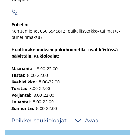
Pu­he­lin:
Kent­tä­mie­het
050 5545812
(paikallisverkko-​ tai mat­ka­
pu­he­lin­mak­su)
Huoltorakennuksen pukuhuonetilat ovat käytössä
päivittäin. Aukioloajat:
Maanantai:
8.00-22.00
Tiistai:
8.00-22.00
Keskiviikko:
8.00-22.00
Torstai:
8.00-22.00
Perjantai:
8.00-22.00
Lauantai:
8.00-22.00
Sunnuntai:
8.00-22.00
Poik­keus­au­kio­loa­jat
Avaa