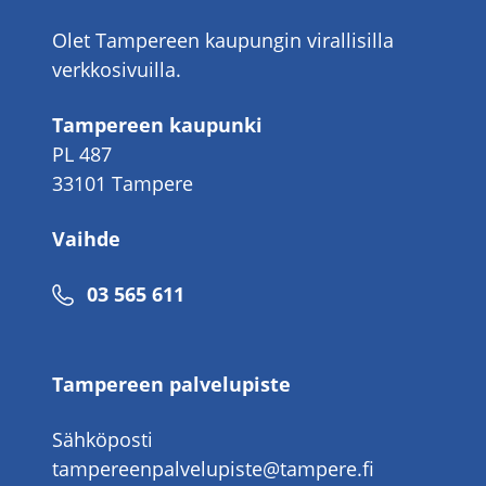
Olet Tampereen kaupungin virallisilla
verkkosivuilla.
Tampereen kaupunki
PL 487
33101 Tampere
Vaihde
Puhelinnumero
03 565 611
Tampereen palvelupiste
Sähköposti
tampereenpalvelupiste@tampere.fi