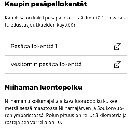
Kau­pin pe­sä­pal­lo­ken­tät
Kau­pis­sa on kaksi pe­sä­pal­lo­kent­tää. Kent­tä 1 on va­rat­
tu edus­tus­jouk­kuei­den käyt­töön.
Pe­sä­pal­lo­kent­tä 1
Ve­si­tor­nin pe­sä­pal­lo­kent­tä
Nii­ha­man luon­to­pol­ku
Nii­ha­man ul­koi­lu­ma­jal­ta al­ka­va luon­to­pol­ku kul­kee
met­säi­ses­sä maas­tos­sa Nii­ha­ma­jär­ven ja Sou­kon­vuo­
ren ym­pä­ris­tös­sä. Polun pi­tuus on rei­lut 3 ki­lo­met­riä ja
ras­te­ja sen var­rel­la on 10.