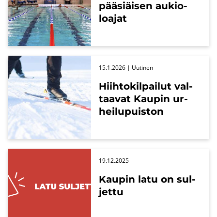
pää­siäi­sen au­kio­
loa­jat
15.1.2026
| Uu­ti­nen
Hiih­to­kil­pai­lut val­
taa­vat Kau­pin ur­
hei­lu­puis­ton
19.12.2025
Kau­pin latu on sul­
jet­tu