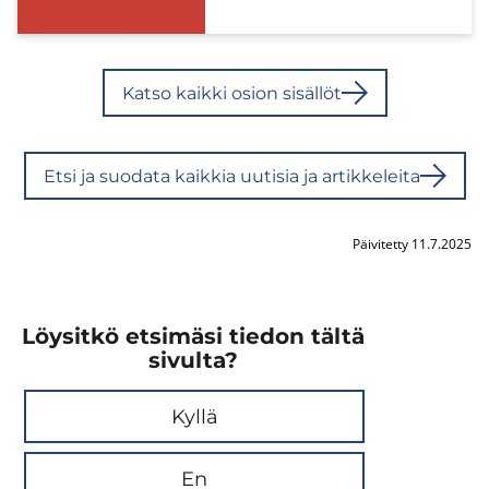
Katso kaik­ki osion si­säl­löt
Etsi ja suo­da­ta kaik­kia uu­ti­sia ja ar­tik­ke­lei­ta
Päivitetty 11.7.2025
Löysitkö etsimäsi tiedon tältä
sivulta?
Kyllä
En