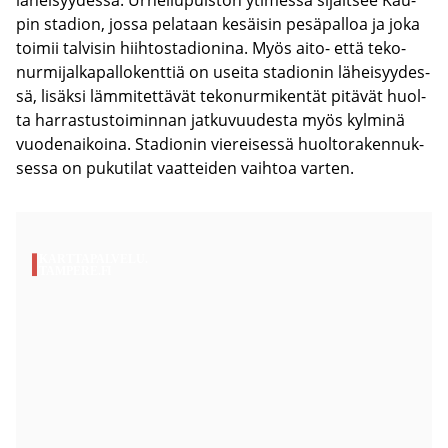
pin sta­dion, jossa pe­la­taan ke­säi­sin pe­sä­pal­loa ja joka
toi­mii tal­vi­sin hiih­tos­ta­dio­ni­na. Myös aito- että te­ko­
nur­mi­jal­ka­pal­lo­kent­tiä on usei­ta sta­dio­nin lä­hei­syy­des­
sä, li­säk­si läm­mi­tet­tä­vät te­ko­nur­mi­ken­tät pi­tä­vät huol­
ta har­ras­tus­toi­min­nan jat­ku­vuu­des­ta myös kyl­mi­nä
vuo­de­nai­koi­na. Sta­dio­nin vie­rei­ses­sä huol­to­ra­ken­nuk­
ses­sa on pu­ku­ti­lat vaat­tei­den vaih­toa var­ten.