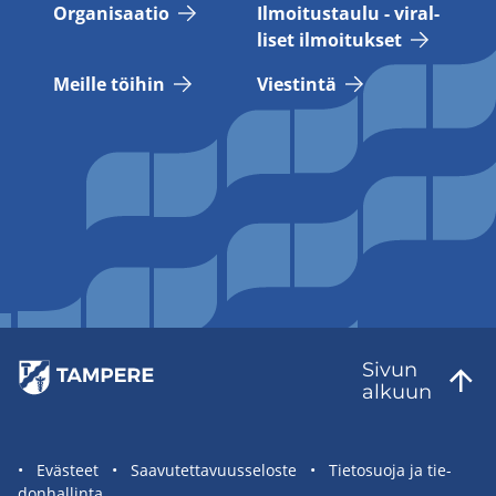
Or­ga­ni­saa­tio
Il­moi­tus­tau­lu - vi­ral­
li­set il­moi­tuk­set
Meil­le töi­hin
Vies­tin­tä
Sivun
al­kuun
Sivuston
Eväs­teet
Saa­vu­tet­ta­vuus­se­los­te
Tie­to­suo­ja ja tie­
don­hal­lin­ta