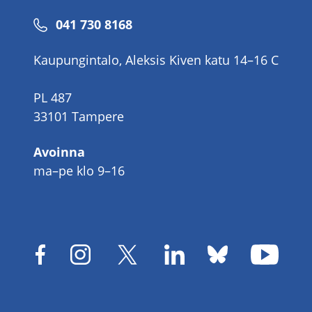
Puhelinnumero
041 730 8168
Kaupungintalo, Aleksis Kiven katu 14–16 C
PL 487
33101 Tampere
Avoinna
ma–pe klo 9–16