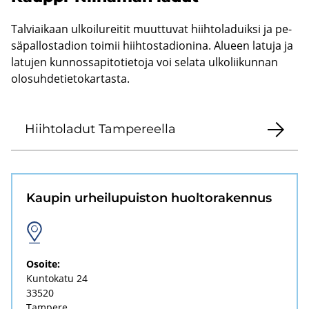
Tal­viai­kaan ul­koi­lu­rei­tit muut­tu­vat hiih­to­la­duik­si ja pe­
sä­pal­los­ta­dion toi­mii hiih­tos­ta­dio­ni­na. Alu­een la­tu­ja ja
la­tu­jen kun­nos­sa­pi­to­tie­to­ja voi se­la­ta ul­ko­lii­kun­nan
olo­suh­de­tie­to­kar­tas­ta.
Hiih­to­la­dut Tam­pe­reel­la
Kau­pin ur­hei­lu­puis­ton huol­to­ra­ken­nus
Osoi­te:
Kun­to­ka­tu 24
33520
Tam­pe­re