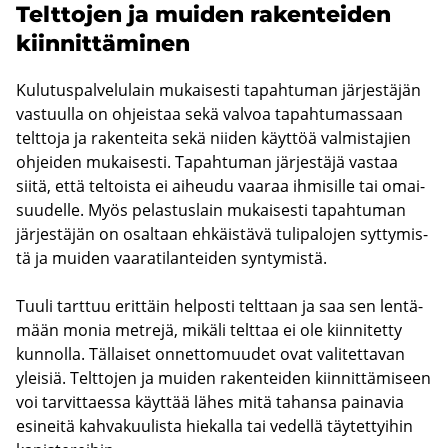
Telt­to­jen ja mui­den ra­ken­tei­den
kiin­nit­tä­mi­nen
Ku­lu­tus­pal­ve­lu­lain mu­kai­ses­ti ta­pah­tu­man jär­jes­tä­jän
vas­tuul­la on oh­jeis­taa sekä val­voa ta­pah­tu­mas­saan
telt­to­ja ja ra­ken­tei­ta sekä nii­den käyt­töä val­mis­ta­jien
oh­jei­den mu­kai­ses­ti. Ta­pah­tu­man jär­jes­tä­jä vas­taa
siitä, että tel­tois­ta ei ai­heu­du vaa­raa ih­mi­sil­le tai omai­
suu­del­le. Myös pe­las­tus­lain mu­kai­ses­ti ta­pah­tu­man
jär­jes­tä­jän on osal­taan eh­käis­tä­vä tu­li­pa­lo­jen syt­ty­mis­
tä ja mui­den vaa­ra­ti­lan­tei­den syn­ty­mis­tä.
Tuuli tart­tuu erit­täin hel­pos­ti telt­taan ja saa sen len­tä­
mään monia met­re­jä, mi­kä­li telt­taa ei ole kiin­ni­tet­ty
kun­nol­la. Täl­lai­set on­net­to­muu­det ovat va­li­tet­ta­van
ylei­siä. Telt­to­jen ja mui­den ra­ken­tei­den kiin­nit­tä­mi­seen
voi tar­vit­taes­sa käyt­tää lähes mitä ta­han­sa pai­na­via
esi­nei­tä kah­va­kuu­lis­ta hie­kal­la tai ve­del­lä täy­tet­tyi­hin