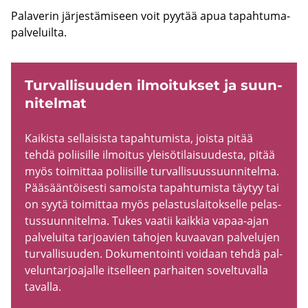
Pa­la­ve­rin jär­jes­tä­mi­seen voit pyy­tää apua ta­pah­tu­ma­
pal­ve­luil­ta.
Tur­val­li­suu­den il­moi­tuk­set ja suun­
ni­tel­mat
Kai­kis­ta sel­lai­sis­ta ta­pah­tu­mis­ta, jois­ta pitää
tehdä po­lii­sil­le il­moi­tus ylei­sö­ti­lai­suu­des­ta, pitää
myös toi­mit­taa po­lii­sil­le tur­val­li­suus­suun­ni­tel­ma.
Pää­sään­töi­ses­ti sa­mois­ta ta­pah­tu­mis­ta täy­tyy tai
on syytä toi­mit­taa myös pe­las­tus­lai­tok­sel­le pe­las­
tus­suun­ni­tel­ma. Tukes vaa­tii kaik­kia vapaa-​ajan
pal­ve­lui­ta tar­joa­vien ta­ho­jen ku­vaa­van pal­ve­lu­jen
tur­val­li­suu­den. Do­ku­men­toin­ti voi­daan tehdä pal­
ve­lun­tar­joa­jal­le it­sel­leen par­hai­ten so­vel­tu­val­la
ta­val­la.