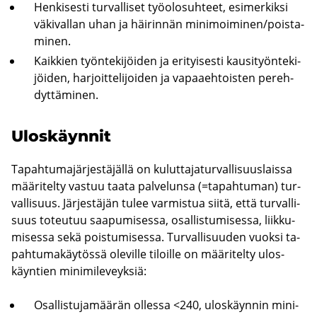
Hen­ki­ses­ti tur­val­li­set työ­olo­suh­teet, esi­mer­kik­si
vä­ki­val­lan uhan ja häi­rin­nän mi­ni­moi­mi­nen/pois­ta­
mi­nen.
Kaik­kien työn­te­ki­jöi­den ja eri­tyi­ses­ti kausi­työn­te­ki­
jöi­den, har­joit­te­li­joi­den ja va­paa­eh­tois­ten pe­reh­
dyt­tä­mi­nen.
Ulos­käyn­nit
Ta­pah­tu­ma­jär­jes­tä­jäl­lä on ku­lut­ta­ja­tur­val­li­suus­lais­sa
mää­ri­tel­ty vas­tuu taata pal­ve­lun­sa (=ta­pah­tu­man) tur­
val­li­suus. Jär­jes­tä­jän tulee var­mis­tua siitä, että tur­val­li­
suus to­teu­tuu saa­pu­mi­ses­sa, osal­lis­tu­mi­ses­sa, liik­ku­
mi­ses­sa sekä pois­tu­mi­ses­sa. Tur­val­li­suu­den vuok­si ta­
pah­tu­ma­käy­tös­sä ole­vil­le ti­loil­le on mää­ri­tel­ty ulos­
käyn­tien mi­ni­mi­le­veyk­siä:
Osal­lis­tu­ja­mää­rän ol­les­sa <240, ulos­käyn­nin mi­ni­