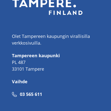
Olet Tampereen kaupungin virallisilla
verkkosivuilla.
Tampereen kaupunki
PL 487
33101 Tampere
Vaihde
Puhelinnumero
03 565 611