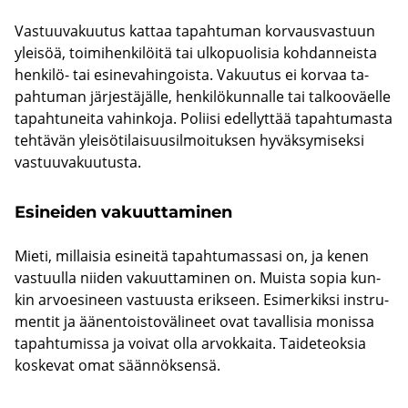
Vas­tuu­va­kuu­tus kat­taa ta­pah­tu­man kor­vaus­vas­tuun
ylei­söä, toi­mi­hen­ki­löi­tä tai ul­ko­puo­li­sia koh­dan­neis­ta
henkilö-​ tai esi­ne­va­hin­gois­ta. Va­kuu­tus ei kor­vaa ta­
pah­tu­man jär­jes­tä­jäl­le, hen­ki­lö­kun­nal­le tai tal­koo­väel­le
ta­pah­tu­nei­ta va­hin­ko­ja. Po­lii­si edel­lyt­tää ta­pah­tu­mas­ta
teh­tä­vän ylei­sö­ti­lai­suusil­moi­tuk­sen hy­väk­sy­mi­sek­si
vas­tuu­va­kuu­tus­ta.
Esi­nei­den va­kuut­ta­mi­nen
Mieti, mil­lai­sia esi­nei­tä ta­pah­tu­mas­sa­si on, ja kenen
vas­tuul­la nii­den va­kuut­ta­mi­nen on. Muis­ta sopia kun­
kin ar­voe­si­neen vas­tuus­ta erik­seen. Esi­mer­kik­si in­stru­
men­tit ja ää­nen­tois­to­vä­li­neet ovat ta­val­li­sia mo­nis­sa
ta­pah­tu­mis­sa ja voi­vat olla ar­vok­kai­ta. Tai­de­teok­sia
kos­ke­vat omat sään­nök­sen­sä.