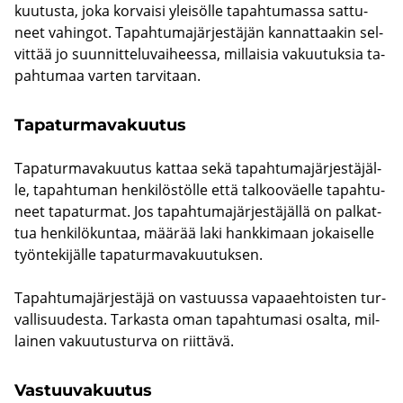
kuu­tus­ta, joka kor­vai­si ylei­söl­le ta­pah­tu­mas­sa sat­tu­
neet va­hin­got. Ta­pah­tu­ma­jär­jes­tä­jän kan­nat­taa­kin sel­
vit­tää jo suun­nit­te­lu­vai­hees­sa, mil­lai­sia va­kuu­tuk­sia ta­
pah­tu­maa var­ten tar­vi­taan.
Ta­pa­tur­ma­va­kuu­tus
Ta­pa­tur­ma­va­kuu­tus kat­taa sekä ta­pah­tu­ma­jär­jes­tä­jäl­
le, ta­pah­tu­man hen­ki­lös­töl­le että tal­koo­väel­le ta­pah­tu­
neet ta­pa­tur­mat. Jos ta­pah­tu­ma­jär­jes­tä­jäl­lä on pal­kat­
tua hen­ki­lö­kun­taa, mää­rää laki hank­ki­maan jo­kai­sel­le
työn­te­ki­jäl­le ta­pa­tur­ma­va­kuu­tuk­sen.
Ta­pah­tu­ma­jär­jes­tä­jä on vas­tuus­sa va­paa­eh­tois­ten tur­
val­li­suu­des­ta. Tar­kas­ta oman ta­pah­tu­ma­si osal­ta, mil­
lai­nen va­kuu­tus­tur­va on riit­tä­vä.
Vas­tuu­va­kuu­tus