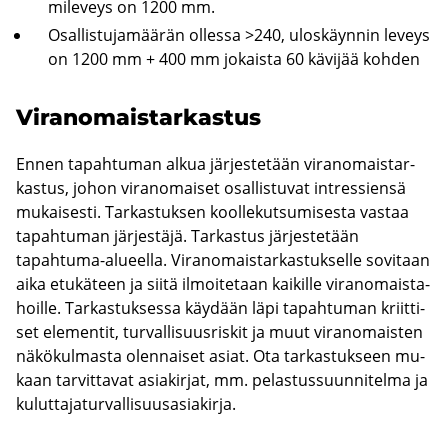
mi­le­veys on 1200 mm.
Osal­lis­tu­ja­mää­rän ol­les­sa >240, ulos­käyn­nin le­veys
on 1200 mm + 400 mm jo­kais­ta 60 kä­vi­jää koh­den
Vi­ran­omais­tar­kas­tus
Ennen ta­pah­tu­man alkua jär­jes­te­tään vi­ran­omais­tar­
kas­tus, johon vi­ran­omai­set osal­lis­tu­vat int­res­sien­sä
mu­kai­ses­ti. Tar­kas­tuk­sen kool­le­kut­su­mi­ses­ta vas­taa
ta­pah­tu­man jär­jes­tä­jä. Tar­kas­tus jär­jes­te­tään
tapahtuma-​alueella. Vi­ran­omais­tar­kas­tuk­sel­le so­vi­taan
aika etu­kä­teen ja siitä il­moi­te­taan kai­kil­le vi­ran­omais­ta­
hoil­le. Tar­kas­tuk­ses­sa käy­dään läpi ta­pah­tu­man kriit­ti­
set ele­men­tit, tur­val­li­suus­ris­kit ja muut vi­ran­omais­ten
nä­kö­kul­mas­ta olen­nai­set asiat. Ota tar­kas­tuk­seen mu­
kaan tar­vit­ta­vat asia­kir­jat, mm. pe­las­tus­suun­ni­tel­ma ja
ku­lut­ta­ja­tur­val­li­suus­asia­kir­ja.