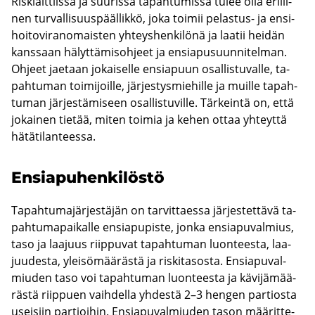
Ris­kialt­tiis­sa ja suu­ris­sa ta­pah­tu­mis­sa tulee olla eril­li­
nen tur­val­li­suus­pääl­lik­kö, joka toi­mii pelastus-​ ja en­si­
hoi­to­vi­ran­omais­ten yh­teys­hen­ki­lö­nä ja laa­tii hei­dän
kans­saan hä­lyt­tä­mis­oh­jeet ja en­sia­pusuun­ni­tel­man.
Oh­jeet jae­taan jo­kai­sel­le en­sia­puun osal­lis­tu­val­le, ta­
pah­tu­man toi­mi­joil­le, jär­jes­tys­mie­hil­le ja muil­le ta­pah­
tu­man jär­jes­tä­mi­seen osal­lis­tu­vil­le. Tär­kein­tä on, että
jo­kai­nen tie­tää, miten toi­mia ja kehen ottaa yh­teyt­tä
hä­tä­ti­lan­tees­sa.
En­sia­pu­hen­ki­lös­tö
Ta­pah­tu­ma­jär­jes­tä­jän on tar­vit­taes­sa jär­jes­tet­tä­vä ta­
pah­tu­ma­pai­kal­le en­sia­pu­pis­te, jonka en­sia­pu­val­mius,
taso ja laa­juus riip­pu­vat ta­pah­tu­man luon­tees­ta, laa­
juu­des­ta, ylei­sö­mää­räs­tä ja ris­ki­ta­sos­ta. En­sia­pu­val­
miu­den taso voi ta­pah­tu­man luon­tees­ta ja kä­vi­jä­mää­
räs­tä riip­puen vaih­del­la yh­des­tä 2–3 hen­gen par­tios­ta
usei­siin par­tioi­hin. En­sia­pu­val­miu­den tason mää­rit­te­