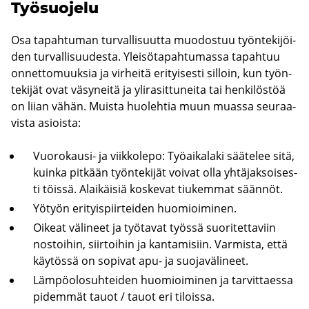
Työ­suo­je­lu
Osa ta­pah­tu­man tur­val­li­suut­ta muo­dos­tuu työn­te­ki­jöi­
den tur­val­li­suu­des­ta. Ylei­sö­ta­pah­tu­mas­sa ta­pah­tuu
on­net­to­muuk­sia ja vir­hei­tä eri­tyi­ses­ti sil­loin, kun työn­
te­ki­jät ovat vä­sy­nei­tä ja yli­ra­sit­tu­nei­ta tai hen­ki­lös­töä
on liian vähän. Muis­ta huo­leh­tia muun muas­sa seu­raa­
vis­ta asiois­ta:
Vuorokausi-​ ja viik­ko­le­po: Työ­ai­ka­la­ki sää­te­lee sitä,
kuin­ka pit­kään työn­te­ki­jät voi­vat olla yh­tä­jak­soi­ses­
ti töis­sä. Alai­käi­siä kos­ke­vat tiu­kem­mat sään­nöt.
Yö­työn eri­tyis­piir­tei­den huo­mioi­mi­nen.
Oi­keat vä­li­neet ja työ­ta­vat työs­sä suo­ri­tet­ta­viin
nos­toi­hin, siir­toi­hin ja kan­ta­mi­siin. Var­mis­ta, että
käy­tös­sä on so­pi­vat apu- ja suo­ja­vä­li­neet.
Läm­pö­olo­suh­tei­den huo­mioi­mi­nen ja tar­vit­taes­sa
pi­dem­mät tauot / tauot eri ti­lois­sa.