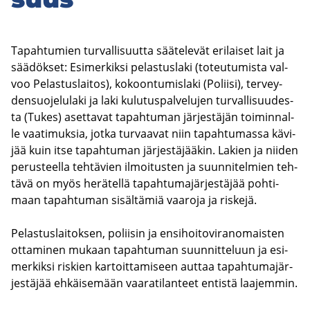
Ta­pah­tu­mien tur­val­li­suut­ta sää­te­le­vät eri­lai­set lait ja
sää­dök­set: Esi­mer­kik­si pe­las­tus­la­ki (to­teu­tu­mis­ta val­
voo Pe­las­tus­lai­tos), ko­koon­tu­mis­la­ki (Po­lii­si), ter­vey­
den­suo­je­lu­la­ki ja laki ku­lu­tus­pal­ve­lu­jen tur­val­li­suu­des­
ta (Tukes) aset­ta­vat ta­pah­tu­man jär­jes­tä­jän toi­min­nal­
le vaa­ti­muk­sia, jotka tur­vaa­vat niin ta­pah­tu­mas­sa kä­vi­
jää kuin itse ta­pah­tu­man jär­jes­tä­jää­kin. La­kien ja nii­den
pe­rus­teel­la teh­tä­vien il­moi­tus­ten ja suun­ni­tel­mien teh­
tä­vä on myös he­rä­tel­lä ta­pah­tu­ma­jär­jes­tä­jää poh­ti­
maan ta­pah­tu­man si­säl­tä­miä vaa­ro­ja ja ris­ke­jä.
Pe­las­tus­lai­tok­sen, po­lii­sin ja en­si­hoi­to­vi­ran­omais­ten
ot­ta­mi­nen mu­kaan ta­pah­tu­man suun­nit­te­luun ja esi­
mer­kik­si ris­kien kar­toit­ta­mi­seen aut­taa ta­pah­tu­ma­jär­
jes­tä­jää eh­käi­se­mään vaa­ra­ti­lan­teet en­tis­tä laa­jem­min.