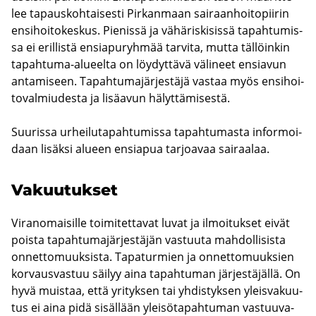
lee ta­paus­koh­tai­ses­ti Pir­kan­maan sai­raan­hoi­to­pii­rin
en­si­hoi­to­kes­kus. Pie­nis­sä ja vä­hä­ris­ki­sis­sä ta­pah­tu­mis­
sa ei eril­lis­tä en­sia­pu­ryh­mää tar­vi­ta, mutta täl­löin­kin
tapahtuma-​alueelta on löy­dyt­tä­vä vä­li­neet en­sia­vun
an­ta­mi­seen. Ta­pah­tu­ma­jär­jes­tä­jä vas­taa myös en­si­hoi­
to­val­miu­des­ta ja li­sä­avun hä­lyt­tä­mi­ses­tä.
Suu­ris­sa ur­hei­lu­ta­pah­tu­mis­sa ta­pah­tu­mas­ta in­for­moi­
daan li­säk­si alu­een en­sia­pua tar­joa­vaa sai­raa­laa.
Va­kuu­tuk­set
Vi­ran­omai­sil­le toi­mi­tet­ta­vat luvat ja il­moi­tuk­set eivät
pois­ta ta­pah­tu­ma­jär­jes­tä­jän vas­tuu­ta mah­dol­li­sis­ta
on­net­to­muuk­sis­ta. Ta­pa­tur­mien ja on­net­to­muuk­sien
kor­vaus­vas­tuu säi­lyy aina ta­pah­tu­man jär­jes­tä­jäl­lä. On
hyvä muis­taa, että yri­tyk­sen tai yh­dis­tyk­sen yleis­va­kuu­
tus ei aina pidä si­säl­lään ylei­sö­ta­pah­tu­man vas­tuu­va­