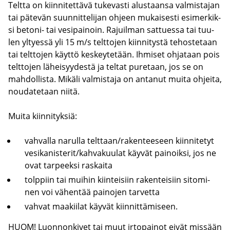
Telt­ta on kiin­ni­tet­tä­vä tu­ke­vas­ti alus­taan­sa val­mis­ta­jan
tai pä­te­vän suun­nit­te­li­jan oh­jeen mu­kai­ses­ti esi­mer­kik­
si betoni-​ tai ve­si­pai­noin. Ra­juil­man sat­tues­sa tai tuu­
len yl­tyes­sä yli 15 m/s telt­to­jen kiin­ni­tys­tä te­hos­te­taan
tai telt­to­jen käyt­tö kes­key­te­tään. Ih­mi­set oh­ja­taan pois
telt­to­jen lä­hei­syy­des­tä ja tel­tat pu­re­taan, jos se on
mah­dol­lis­ta. Mi­kä­li val­mis­ta­ja on an­ta­nut muita oh­jei­ta,
nou­da­te­taan niitä.
Muita kiin­ni­tyk­siä:
vah­val­la na­rul­la telt­taan/ra­ken­tee­seen kiin­ni­te­tyt
ve­si­ka­nis­te­rit/kah­va­kuu­lat käy­vät pai­noik­si, jos ne
ovat tar­peek­si ras­kai­ta
tolp­piin tai mui­hin kiin­tei­siin ra­ken­tei­siin si­to­mi­
nen voi vä­hen­tää pai­no­jen tar­vet­ta
vah­vat maa­kii­lat käy­vät kiin­nit­tä­mi­seen.
HUOM! Luon­non­ki­vet tai muut ir­to­pai­not eivät mis­sään