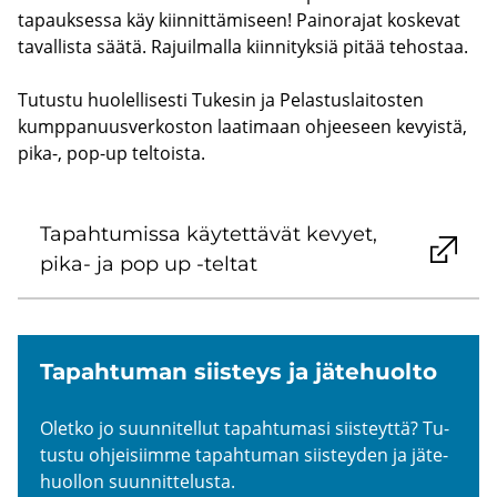
ta­pauk­ses­sa käy kiin­nit­tä­mi­seen! Pai­no­ra­jat kos­ke­vat
ta­val­lis­ta säätä. Ra­juil­mal­la kiin­ni­tyk­siä pitää te­hos­taa.
Tu­tus­tu huo­lel­li­ses­ti Tu­ke­sin ja Pe­las­tus­lai­tos­ten
kump­pa­nuus­ver­kos­ton laa­ti­maan oh­jee­seen ke­vyis­tä,
pika-, pop-​up tel­tois­ta.
Ta­pah­tu­mis­sa käy­tet­tä­vät ke­vyet,
pika- ja pop up -​teltat
Ta­pah­tu­man siis­teys ja jä­te­huol­to
Olet­ko jo suun­ni­tel­lut ta­pah­tu­ma­si siis­teyt­tä? Tu­
tus­tu oh­jei­siim­me ta­pah­tu­man siis­tey­den ja jä­te­
huol­lon suun­nit­te­lus­ta.