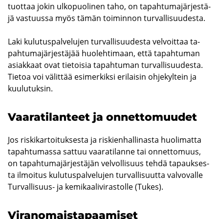
tuot­taa jokin ul­ko­puo­li­nen taho, on ta­pah­tu­ma­jär­jes­tä­
jä vas­tuus­sa myös tämän toi­min­non tur­val­li­suu­des­ta.
Laki ku­lu­tus­pal­ve­lu­jen tur­val­li­suu­des­ta vel­voit­taa ta­
pah­tu­ma­jär­jes­tä­jää huo­leh­ti­maan, että ta­pah­tu­man
asiak­kaat ovat tie­toi­sia ta­pah­tu­man tur­val­li­suu­des­ta.
Tie­toa voi vä­lit­tää esi­mer­kik­si eri­lai­sin oh­je­kyl­tein ja
kuu­lu­tuk­sin.
Vaa­ra­ti­lan­teet ja on­net­to­muu­det
Jos ris­ki­kar­toi­tuk­ses­ta ja ris­kien­hal­li­nas­ta huo­li­mat­ta
ta­pah­tu­mas­sa sat­tuu vaa­ra­ti­lan­ne tai on­net­to­muus,
on ta­pah­tu­ma­jär­jes­tä­jän vel­vol­li­suus tehdä ta­pauk­ses­
ta il­moi­tus ku­lu­tus­pal­ve­lu­jen tur­val­li­suut­ta val­vo­val­le
Turvallisuus-​ ja ke­mi­kaa­li­vi­ras­tol­le (Tukes).
Vi­ran­omais­ta­paa­mi­set