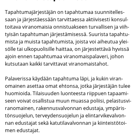
Ta­pah­tu­ma­jär­jes­tä­jän on ta­pah­tu­maa suun­ni­tel­les­
saan ja jär­jes­täes­sään tar­vit­taes­sa ak­tii­vi­ses­ti kon­sul­
toi­ta­va vi­ran­omai­sia on­nis­tuak­seen tur­val­li­sen ja viih­
tyi­sän ta­pah­tu­man jär­jes­tä­mi­ses­sä. Suu­ris­ta ta­pah­tu­
mis­ta ja muis­ta ta­pah­tu­mis­ta, jois­ta voi ai­heu­tua ylei­
söl­le tai ul­ko­puo­li­sil­le hait­taa, on jär­jes­tet­tä­vä hy­vis­sä
ajoin ennen ta­pah­tu­maa vi­ran­omais­pa­la­ve­ri, johon
kut­su­taan kaik­ki tar­vit­ta­vat vi­ran­omais­ta­hot.
Pa­la­ve­ris­sa käy­dään ta­pah­tu­ma läpi, ja kukin vi­ran­
omai­nen aset­taa omat eh­ton­sa, jotka jär­jes­tä­jän tulee
huo­mioi­da. Ti­lai­suu­den luon­tees­ta riip­puen ta­paa­mi­
seen voi­vat osal­lis­tua muun muas­sa po­lii­si, pe­las­tus­vi­
ran­omai­nen, ra­ken­nus­val­von­nan edus­ta­ja, ym­pä­ris­
tön­suo­je­lun, ter­vey­den­suo­je­lun ja elin­tar­vi­ke­val­von­
nan edus­ta­jat sekä ka­tu­ti­la­val­von­nan ja kiin­teis­tö­toi­
men edus­ta­jat.