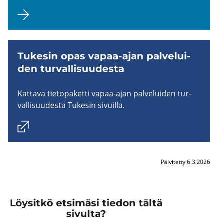
Tu­ke­sin opas vapaa-​ajan pal­ve­lui­
den tur­val­li­suu­des­ta
Kat­ta­va tie­to­pa­ket­ti vapaa-​ajan pal­ve­lui­den tur­
val­li­suu­des­ta Tu­ke­sin si­vuil­la.
Päivitetty 6.3.2026
Löysitkö etsimäsi tiedon tältä
sivulta?