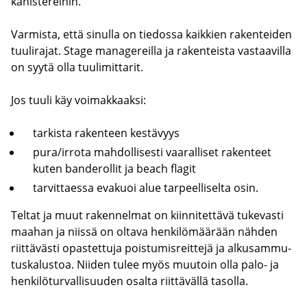
ka­nis­te­rei­hin.
Var­mis­ta, että si­nul­la on tie­dos­sa kaik­kien ra­ken­tei­den
tuu­li­ra­jat. Stage ma­na­ge­reil­la ja ra­ken­teis­ta vas­taa­vil­la
on syytä olla tuu­li­mit­ta­rit.
Jos tuuli käy voi­mak­kaak­si:
tar­kis­ta ra­ken­teen kes­tä­vyys
pura/ir­ro­ta mah­dol­li­ses­ti vaa­ral­li­set ra­ken­teet
kuten ban­de­rol­lit ja beach fla­git
tar­vit­taes­sa eva­kuoi alue tar­peel­li­sel­ta osin.
Tel­tat ja muut ra­ken­nel­mat on kiin­ni­tet­tä­vä tu­ke­vas­ti
maa­han ja niis­sä on ol­ta­va hen­ki­lö­mää­rään näh­den
riit­tä­väs­ti opas­tet­tu­ja pois­tu­mis­reit­te­jä ja al­kusam­mu­
tus­ka­lus­toa. Nii­den tulee myös muu­toin olla palo- ja
hen­ki­lö­tur­val­li­suu­den osal­ta riit­tä­väl­lä ta­sol­la.