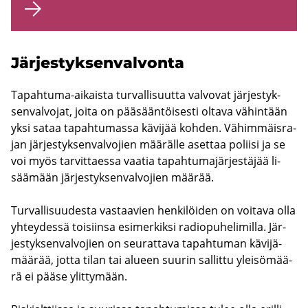
Jär­jes­tyk­sen­val­von­ta
Tapahtuma-​aikaista tur­val­li­suut­ta val­vo­vat jär­jes­tyk­
sen­val­vo­jat, joita on pää­sään­töi­ses­ti ol­ta­va vä­hin­tään
yksi sataa ta­pah­tu­mas­sa kä­vi­jää koh­den. Vä­him­mäis­ra­
jan jär­jes­tyk­sen­val­vo­jien mää­räl­le aset­taa po­lii­si ja se
voi myös tar­vit­taes­sa vaa­tia ta­pah­tu­ma­jär­jes­tä­jää li­
sää­mään jär­jes­tyk­sen­val­vo­jien mää­rää.
Tur­val­li­suu­des­ta vas­taa­vien hen­ki­löi­den on voi­ta­va olla
yh­tey­des­sä toi­siin­sa esi­mer­kik­si ra­dio­pu­he­li­mil­la. Jär­
jes­tyk­sen­val­vo­jien on seu­rat­ta­va ta­pah­tu­man kä­vi­jä­
mää­rää, jotta tilan tai alu­een suu­rin sal­lit­tu ylei­sö­mää­
rä ei pääse ylit­ty­mään.