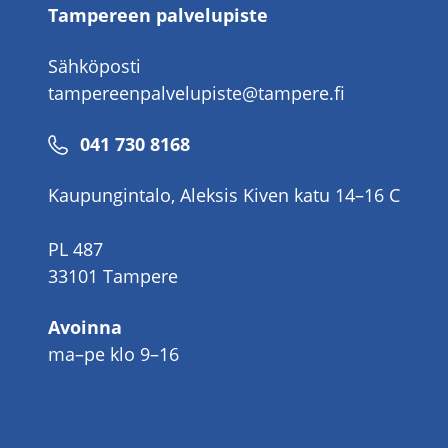
Tampereen palvelupiste
Sähköposti
tampereenpalvelupiste@tampere.fi
Puhelinnumero
041 730 8168
Kaupungintalo, Aleksis Kiven katu 14–16 C
PL 487
33101 Tampere
Avoinna
ma–pe klo 9–16