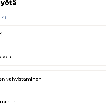
työtä
­löt
ri
­ko­ja
jen vah­vis­ta­mi­nen
tä­mi­nen