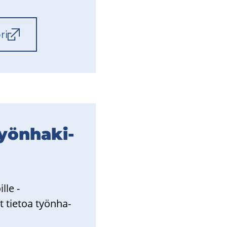
ri
yön­ha­ki­
­le -​
 tie­toa työn­ha­