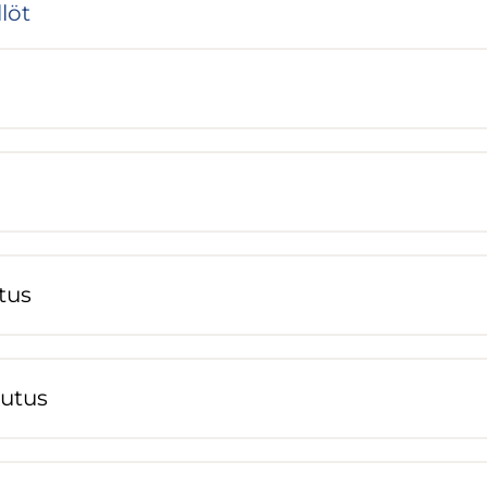
­löt
­tus
lu­tus