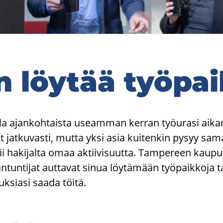
n löy­tää työ­pai
la ajan­koh­tais­ta useam­man ker­ran työ­ura­si ai­k
at jat­ku­vas­ti, mutta yksi asia kui­ten­kin pysyy sa­
i ha­ki­jal­ta omaa ak­tii­vi­suut­ta. Tam­pe­reen kau­pun
an­tun­ti­jat aut­ta­vat sinua löy­tä­mään työ­paik­ko­ja ta
uk­sia­si saada töitä.