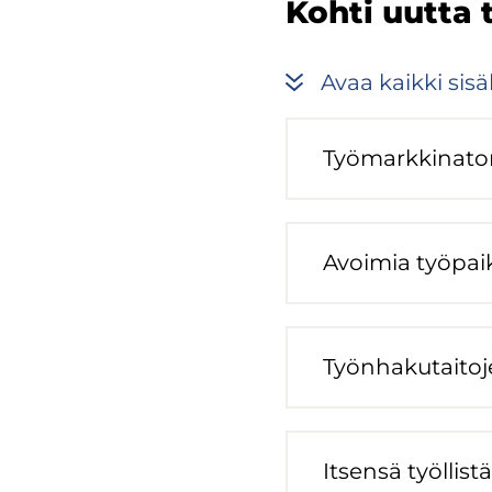
Kohti uutta 
Avaa kaik­ki si­säl
Työ­mark­ki­na­to­
Avoi­mia työ­paik
Työn­ha­ku­tai­to­
It­sen­sä työl­lis­