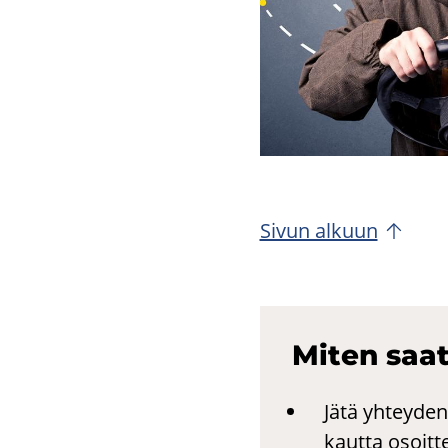
Sivun al­kuun
Miten saat
Jätä yhteyden
kautta osoit