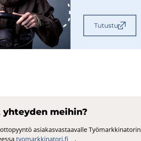
Tu­tus­tu
 yh­tey­den mei­hin?
ottopyyntö asiakasvastaavalle Työmarkkinatorin 
teessa
tyomarkkinatori.fi
.