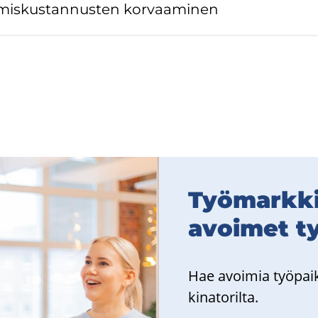
mis­kus­tan­nus­ten kor­vaa­mi­nen
Työ­mark­ki­
avoi­met ty
Hae avoi­mia työ­paik
ki­na­to­ril­ta.