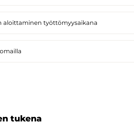
n aloit­ta­mi­nen työt­tö­myy­sai­ka­na
o­mail­la
sen tu­ke­na