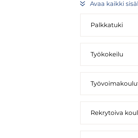
Avaa kaik­ki si­säl
Palk­ka­tu­ki
Työ­ko­kei­lu
Työ­voi­ma­kou­lu
Rek­ry­toi­va kou­