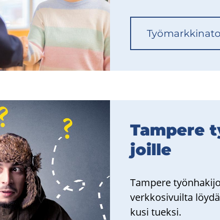
Työ­mark­ki­na­to­
Tam­pe­re t
joil­le
Tam­pe­re työn­ha­ki­joil
verkkosivuilta löy­dät
kusi tuek­si.