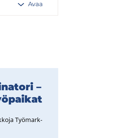
Avaa
na­to­ri –
ö­pai­kat
­ko­ja Työ­mark­