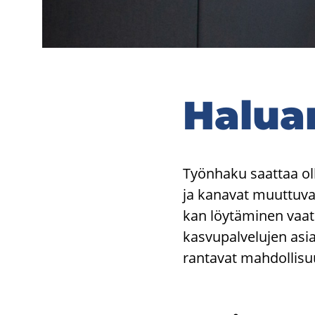
Ha­lua
Työn­ha­ku saat­taa ol
ja ka­na­vat muut­tu­v
kan löy­tä­mi­nen vaa­ti
kas­vu­pal­ve­lu­jen asi
ran­ta­vat mah­dol­li­su