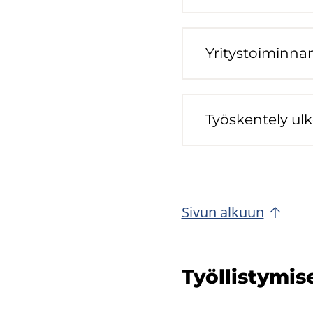
Yri­tys­toi­min­na
Työs­ken­te­ly ul­k
Sivun al­kuun
Työl­lis­ty­mi­