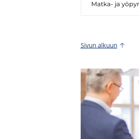
Matka-​ ja yö­py­
Sivun al­kuun