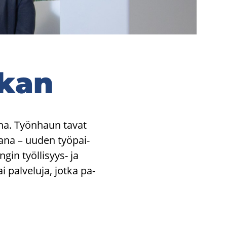
­kan
a­na. Työn­haun tavat
ma­na – uuden työ­pai­
­gin työllisyys-​ ja
i pal­ve­lu­ja, jotka pa­