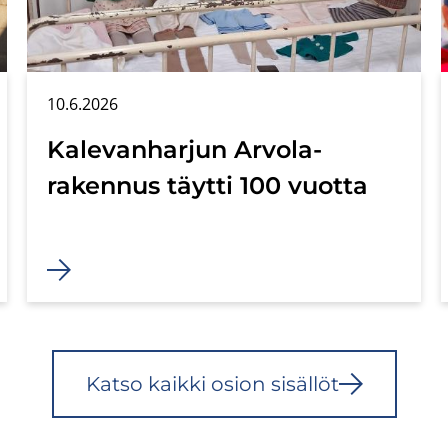
10.6.2026
Ka­le­van­har­jun Arvola-​
rakennus täyt­ti 100 vuot­ta
Katso kaik­ki osion si­säl­löt