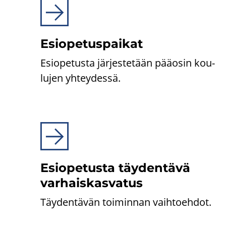
Esio­pe­tus­pai­kat
Esio­pe­tus­ta jär­jes­te­tään pää­osin kou­
lu­jen yh­tey­des­sä.
Esio­pe­tus­ta täy­den­tä­vä
var­hais­kas­va­tus
Täy­den­tä­vän toi­min­nan vaih­toeh­dot.