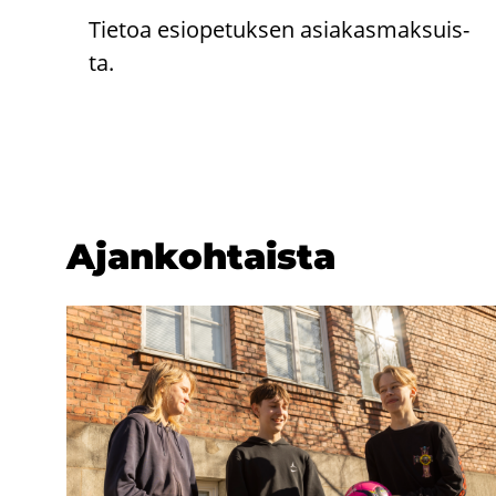
Tie­toa esio­pe­tuk­sen asia­kas­mak­suis­
ta.
Ajan­koh­tais­ta