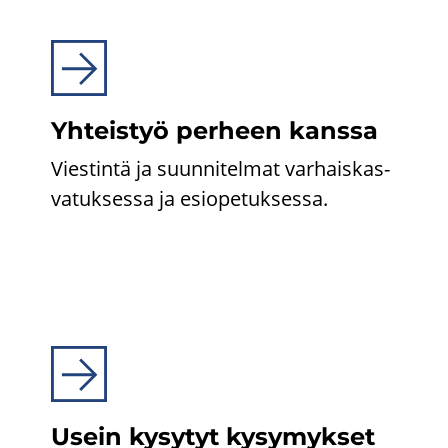
Yh­teis­työ per­heen kans­sa
Vies­tin­tä ja suun­ni­tel­mat var­hais­kas­
va­tuk­ses­sa ja esio­pe­tuk­ses­sa.
Usein ky­sy­tyt ky­sy­myk­set