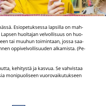
äs­sä. Esio­pe­tuk­ses­sa lap­sil­la on mah­
. Lap­sen huol­ta­jan vel­vol­li­suus on huo­
uk­seen tai muu­hun toi­min­taan, jossa saa­
nen op­pi­vel­vol­li­suu­den al­ka­mis­ta. (Pe­
ut­ta, ke­hi­tys­tä ja kas­vua. Se vah­vis­taa
­sia mo­ni­puo­li­seen vuo­ro­vai­ku­tuk­seen