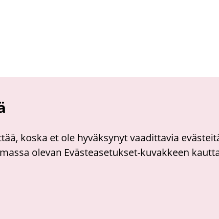
ä
yttää, koska et ole hyväksynyt vaadittavia evästeit
assa olevan Evästeasetukset-kuvakkeen kautta t