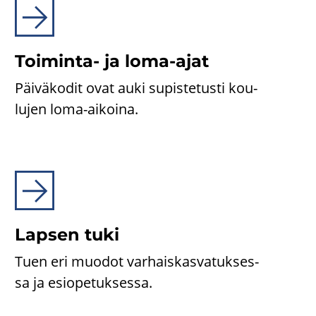
Toiminta-​ ja loma-​ajat
Päi­vä­ko­dit ovat auki su­pis­te­tus­ti kou­
lu­jen loma-​aikoina.
Lap­sen tuki
Tuen eri muo­dot var­hais­kas­va­tuk­ses­
sa ja esio­pe­tuk­ses­sa.