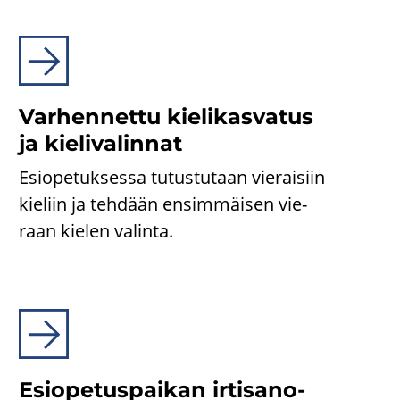
Var­hen­net­tu kie­li­kas­va­tus
ja kie­li­va­lin­nat
Esio­pe­tuk­ses­sa tu­tus­tu­taan vie­rai­siin
kie­liin ja teh­dään en­sim­mäi­sen vie­
raan kie­len va­lin­ta.
Esio­pe­tus­pai­kan ir­ti­sa­no­