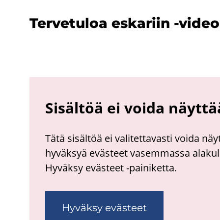
Ter­ve­tu­loa es­ka­riin -​video
Sisältöä ei voida näyttä
Tätä sisältöä ei valitettavasti voida nä
hyväksyä evästeet vasemmassa alakulm
Hyväksy evästeet -painiketta.
Hyväksy evästeet