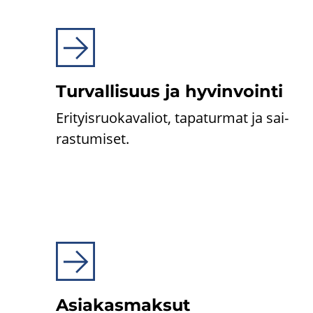
Tur­val­li­suus ja hy­vin­voin­ti
Eri­tyis­ruo­ka­va­liot, ta­pa­tur­mat ja sai­
ras­tu­mi­set.
Asia­kas­mak­sut