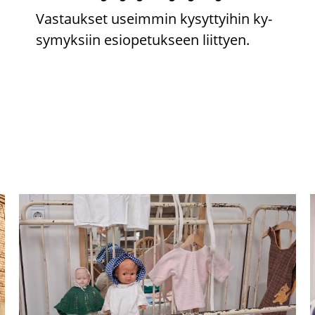
Vas­tauk­set useim­min ky­syt­tyi­hin ky­
sy­myk­siin esio­pe­tuk­seen liit­tyen.