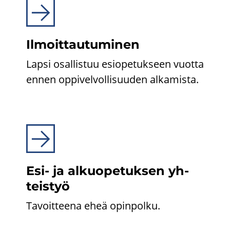
Il­moit­tau­tu­mi­nen
Lapsi osal­lis­tuu esio­pe­tuk­seen vuot­ta
ennen op­pi­vel­vol­li­suu­den al­ka­mis­ta.
Esi- ja al­kuo­pe­tuk­sen yh­
teis­työ
Ta­voit­tee­na eheä opin­pol­ku.