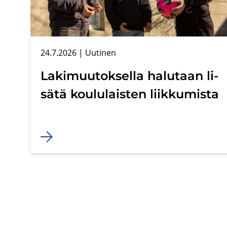
24.7.2026
| Uu­ti­nen
La­ki­muu­tok­sel­la ha­lu­taan li­
sä­tä kou­lu­lais­ten liik­ku­mis­ta