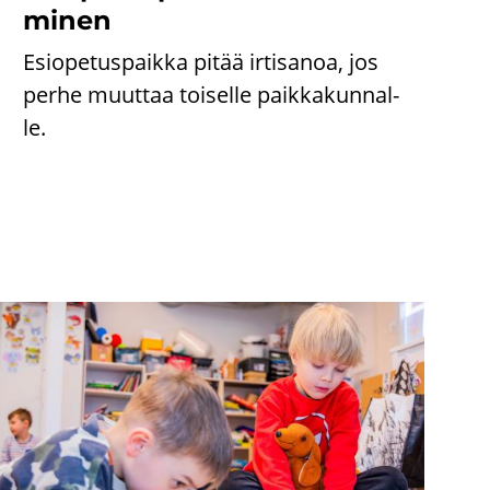
mi­nen
Esio­pe­tus­paik­ka pitää ir­ti­sa­noa, jos
perhe muut­taa toi­sel­le paik­ka­kun­nal­
le.