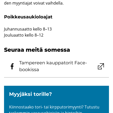
den myyn­tia­jat voi­vat vaih­del­la.
Poik­keus­au­kio­loa­jat
Ju­han­nusaat­to kello 8–13
Jou­lu­aat­to kello 8–12
Seu­raa meitä so­mes­sa
Tam­pe­reen kaup­pa­to­rit Face­
boo­kis­sa
Myy­jäk­si to­ril­le?
Kiin­nos­taa­ko tori- tai kirp­pu­to­ri­myyn­ti? Tu­tus­tu
tar­kem­min va­raus­oh­jei­siin ja hin­toi­hin.