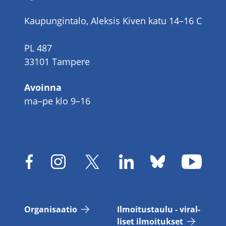
Kaupungintalo, Aleksis Kiven katu 14–16 C
PL 487
33101 Tampere
Avoinna
ma–pe klo 9–16
Or­ga­ni­saa­tio
Il­moi­tus­tau­lu - vi­ral­
li­set il­moi­tuk­set