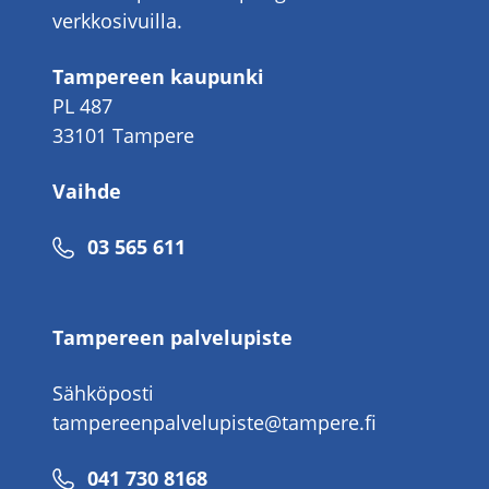
verkkosivuilla.
Tampereen kaupunki
PL 487
33101 Tampere
Vaihde
Puhelinnumero
03 565 611
Tampereen palvelupiste
Sähköposti
tampereenpalvelupiste@tampere.fi
Puhelinnumero
041 730 8168