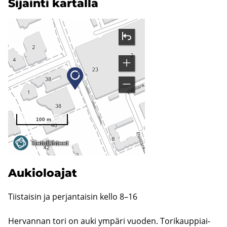
Si­jain­ti kar­tal­la
Au­kio­loa­jat
Tiis­tai­sin ja per­jan­tai­sin kello 8–16
Her­van­nan tori on auki ym­pä­ri vuo­den. To­ri­kaup­piai­