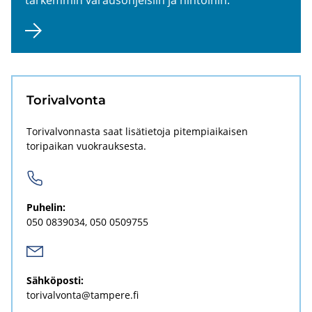
To­ri­val­von­ta
Torivalvonnasta saat lisätietoja pitempiaikaisen
toripaikan vuokrauksesta.
Pu­he­lin:
050 0839034
050 0509755
Säh­kö­pos­ti:
to­ri­val­von­ta@tam­pe­re.fi