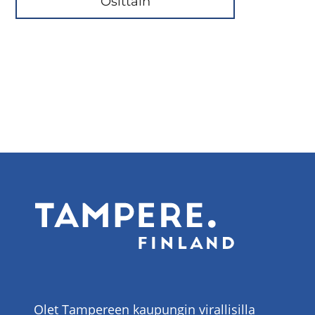
Osittain
Olet Tampereen kaupungin virallisilla