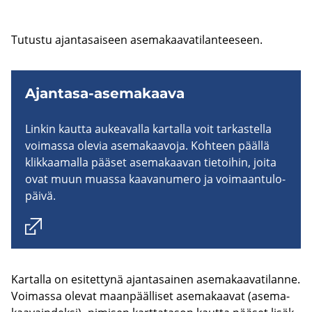
Tu­tus­tu ajan­ta­sai­seen ase­ma­kaa­va­ti­lan­tee­seen.
Ajantasa-​asemakaava
Lin­kin kaut­ta au­kea­val­la kar­tal­la voit tar­kas­tel­la
voi­mas­sa ole­via ase­ma­kaa­vo­ja. Koh­teen pääl­lä
klik­kaa­mal­la pää­set ase­ma­kaa­van tie­toi­hin, joita
ovat muun muas­sa kaa­va­nu­me­ro ja voi­maan­tu­lo­
päi­vä.
Kar­tal­la on esi­tet­ty­nä ajan­ta­sai­nen ase­ma­kaa­va­ti­lan­ne.
Voi­mas­sa ole­vat maan­pääl­li­set ase­ma­kaa­vat (ase­ma­