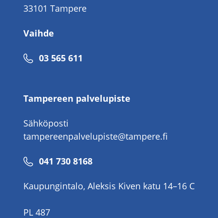
33101 Tampere
Vaihde
Puhelinnumero
03 565 611
Tampereen palvelupiste
Sähköposti
tampereenpalvelupiste@tampere.fi
Puhelinnumero
041 730 8168
Kaupungintalo, Aleksis Kiven katu 14–16 C
PL 487