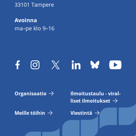
33101 Tampere
Avoinna
ma–pe klo 9–16
Or­ga­ni­saa­tio
Il­moi­tus­tau­lu - vi­ral­
li­set il­moi­tuk­set
Meil­le töi­hin
Vies­tin­tä