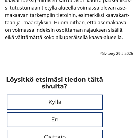
kaa­vain­dek­si) -​nimisen kart­ta­ta­son kaut­ta pää­set li­säk­
si tu­tus­tu­maan tie­tyl­lä alu­eel­la voi­mas­sa ole­van ase­
ma­kaa­van tar­kem­piin tie­toi­hin, esi­mer­kik­si kaa­va­kart­
taan ja -​määräyksiin. Huo­mioit­han, että ase­ma­kaa­va
on voi­mas­sa in­dek­sin osoit­ta­man ra­jauk­sen si­säl­lä,
eikä vält­tä­mät­tä koko al­ku­pe­räi­sel­lä kaava-​alueella.
Päivitetty 29.5.2026
Löysitkö etsimäsi tiedon tältä
sivulta?
Kyllä
En
Osittain