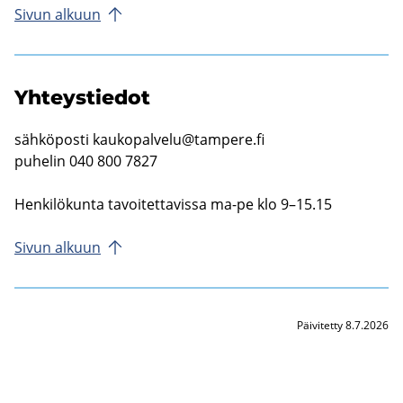
Sivun al­kuun
Yh­teys­tie­dot
säh­kö­pos­ti
kau­ko­pal­ve­lu@tam­pe­re.fi
pu­he­lin 040 800 7827
Hen­ki­lö­kun­ta ta­voi­tet­ta­vis­sa ma-pe klo 9–15.15
Sivun al­kuun
Päivitetty 8.7.2026