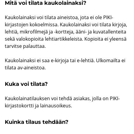
Mitä voi ti­la­ta kau­ko­lai­nak­si?
Kau­ko­lai­nak­si voi ti­la­ta ai­neis­toa, jota ei ole PIKI-​
kirjastojen ko­koel­mis­sa. Kau­ko­lai­nak­si voi ti­la­ta kir­jo­ja,
leh­tiä, mik­ro­fil­me­jä ja -​kortteja, ääni- ja ku­va­tal­len­tei­ta
sekä va­lo­ko­pioi­ta leh­tiar­tik­ke­leis­ta. Ko­pioi­ta ei yleen­sä
tar­vit­se pa­laut­taa.
Kau­ko­lai­nak­si ei saa e-​kirjoja tai e-​lehtiä. Ul­ko­mail­ta ei
ti­la­ta av-​aineistoa.
Kuka voi ti­la­ta?
Kau­ko­lai­na­ti­lauk­sen voi tehdä asia­kas, jolla on PIKI-​
kirjastokortti ja lai­nausoi­keus.
Kuin­ka ti­laus teh­dään?