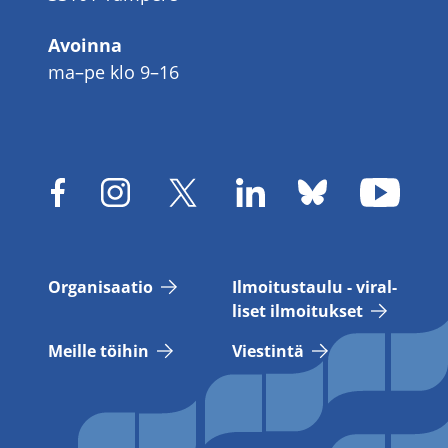
Avoinna
ma–pe klo 9–16
Or­ga­ni­saa­tio
Il­moi­tus­tau­lu - vi­ral­
li­set il­moi­tuk­set
Meil­le töi­hin
Vies­tin­tä