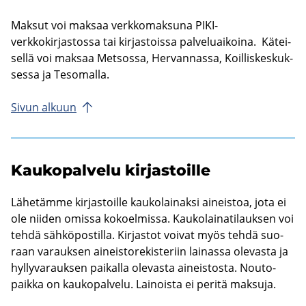
Mak­sut voi mak­saa verk­ko­mak­su­na PIKI-​
verkkokirjastossa tai kir­jas­tois­sa pal­ve­luai­koi­na. Kä­tei­
sel­lä voi mak­saa Met­sos­sa, Her­van­nas­sa, Koil­lis­kes­kuk­
ses­sa ja Te­so­mal­la.
Sivun al­kuun
Kau­ko­pal­ve­lu kir­jas­toil­le
Lä­he­täm­me kir­jas­toil­le kau­ko­lai­nak­si ai­neis­toa, jota ei
ole nii­den omis­sa ko­koel­mis­sa. Kau­ko­lai­na­ti­lauk­sen voi
tehdä säh­kö­pos­til­la. Kir­jas­tot voi­vat myös tehdä suo­
raan va­rauk­sen ai­neis­to­re­kis­te­riin lai­nas­sa ole­vas­ta ja
hyl­ly­va­rauk­sen pai­kal­la ole­vas­ta ai­neis­tos­ta. Nou­to­
paik­ka on kau­ko­pal­ve­lu. Lai­nois­ta ei pe­ri­tä mak­su­ja.