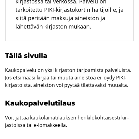
kirjastossa tai verkossa. Palvelu on
tarkoitettu PIKI-kirjastokortin haltijoille, ja
siitä peritään maksuja aineiston ja
lähettävän kirjaston mukaan.
Tällä si­vul­la
Kau­ko­pal­ve­lu on yksi kir­jas­ton tar­joa­mis­ta pal­ve­luis­ta.
Jos et­si­mää­si kir­jaa tai muuta ai­neis­toa ei löydy PIKI-​
kirjastoista, ai­neis­ton voi pyy­tää ti­lat­ta­vak­si muu­al­ta.
Kau­ko­pal­ve­lu­ti­laus
Voit jät­tää kau­ko­lai­na­ti­lauk­sen hen­ki­lö­koh­tai­ses­ti kir­
jas­tois­sa tai e-​lomakkeella.