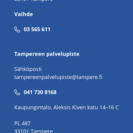
Vaihde
Puhelinnumero
03 565 611
Tampereen palvelupiste
Sähköposti
tampereenpalvelupiste@tampere.fi
Puhelinnumero
041 730 8168
Kaupungintalo, Aleksis Kiven katu 14–16 C
PL 487
33101 Tampere