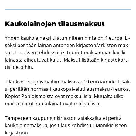
Kau­ko­lai­no­jen ti­laus­mak­sut
Yhden kau­ko­lai­nak­si ti­la­tun ni­teen hinta on 4 euroa. Li­
säk­si pe­ri­tään lai­nan an­ta­neen kir­jas­ton/ar­kis­ton mak­
sut. Ti­lauk­sen teh­des­sä­si si­tou­dut mak­sa­maan kaik­ki
lai­nas­ta ai­heu­tu­vat kulut. Mak­sut li­sä­tään kir­jas­to­kort­
ti­si tie­toi­hin.
Ti­lauk­set Poh­jois­mai­hin mak­sa­vat 10 euroa/nide. Li­säk­
si pe­ri­tään nor­maa­li kau­ko­pal­ve­lu­ti­laus­mak­su 4 euroa.
Ko­piot Poh­jois­mais­ta ovat mak­sul­li­sia. Muu­al­ta ul­ko­
mail­ta ti­la­tut kau­ko­lai­nat ovat mak­sul­li­sia.
Tam­pe­reen kau­pun­gin­kir­jas­ton asiak­kail­ta ei pe­ri­tä
kau­ko­lai­na­mak­sua, jos ti­laus koh­dis­tuu Mo­ni­kie­li­seen
kir­jas­toon.