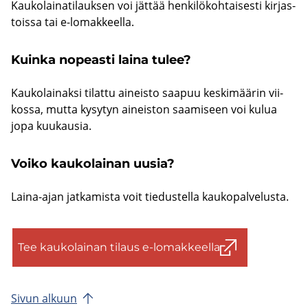
Kau­ko­lai­na­ti­lauk­sen voi jät­tää hen­ki­lö­koh­tai­ses­ti kir­jas­
tois­sa tai e-​lomakkeella.
Kuin­ka no­peas­ti laina tulee?
Kau­ko­lai­nak­si ti­lat­tu ai­neis­to saa­puu kes­ki­mää­rin vii­
kos­sa, mutta ky­sy­tyn ai­neis­ton saa­mi­seen voi kulua
jopa kuu­kausia.
Voiko kau­ko­lai­nan uusia?
Laina-​ajan jat­ka­mis­ta voit tie­dus­tel­la kau­ko­pal­ve­lus­ta.
Tee kau­ko­lai­nan ti­laus e-​lomakkeella
Sivun al­kuun