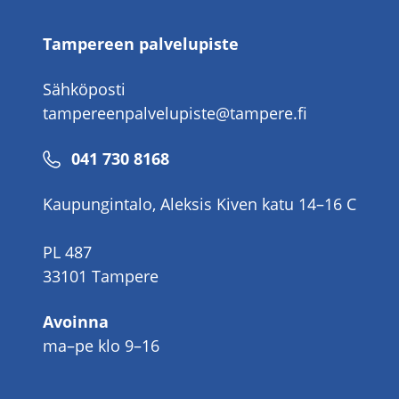
Tampereen palvelupiste
Sähköposti
tampereenpalvelupiste@tampere.fi
Puhelinnumero
041 730 8168
Kaupungintalo, Aleksis Kiven katu 14–16 C
PL 487
33101 Tampere
Avoinna
ma–pe klo 9–16