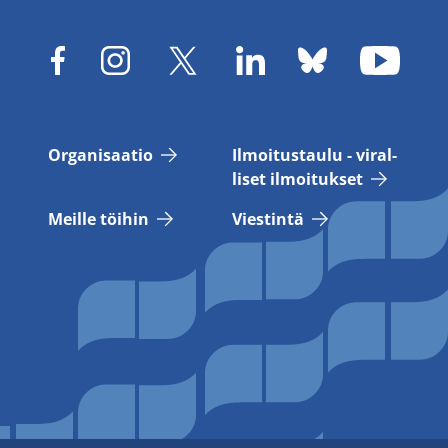
Or­ga­ni­saa­tio
Il­moi­tus­tau­lu - vi­ral­
li­set il­moi­tuk­set
Meil­le töi­hin
Vies­tin­tä