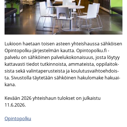
Lu­kioon hae­taan toi­sen as­teen yh­teis­haus­sa säh­köi­sen
Opintopolku-​järjestelmän kaut­ta. Opin­to­pol­ku.fi -​
palvelu on säh­köi­nen pal­ve­lu­ko­ko­nai­suus, josta löy­tyy
kat­ta­vas­ti tie­dot tut­kin­nois­ta, am­ma­teis­ta, op­pi­lai­tok­
sis­ta sekä va­lin­ta­pe­rus­teis­ta ja kou­lu­tus­vaih­toeh­dois­
ta. Si­vus­tol­la täy­te­tään säh­köi­nen ha­ku­lo­ma­ke ha­kuai­
ka­na.
Ke­vään 2026 yh­teis­haun tu­lok­set on jul­kais­tu
11.6.2026.
Opin­to­pol­ku