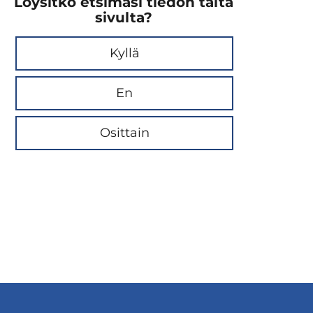
Löysitkö etsimäsi tiedon tältä
sivulta?
Kyllä
En
Osittain