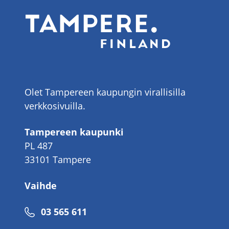
Olet Tampereen kaupungin virallisilla
verkkosivuilla.
Tampereen kaupunki
PL 487
33101 Tampere
Vaihde
Puhelinnumero
03 565 611