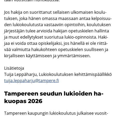
Jos ha­ki­ja on suo­rit­ta­nut sel­lai­sen ul­ko­mai­sen kou­lu­
tuk­sen, joka hänen omas­sa maas­saan antaa kel­poi­suu­
den lu­kio­kou­lu­tus­ta vas­taa­viin opin­toi­hin, kou­lu­tuk­sen
jär­jes­tä­jän tulee ar­vioi­da ha­ki­jan ope­tus­kie­len hal­lin­ta
ja muut edel­ly­tyk­set suo­riu­tua lukio-​opinnoista. Ha­ki­
jaa ei voida ottaa opis­ke­li­jak­si, jos hä­nel­lä ei ole riit­tä­
vää val­miut­ta ha­ku­koh­teen ope­tus­kie­len suul­li­seen ja
kir­jal­li­seen käyt­tä­mi­seen ja ym­mär­tä­mi­seen.
Li­sä­tie­to­ja
Tuija Lep­pä­har­ju, Lu­kio­kou­lu­tuk­sen ke­hit­tä­mis­pääl­lik­kö
tuija.lep­pa­har­ju@tam­pe­re.fi
Tam­pe­reen seu­dun lu­kioi­den ha­
kuo­pas 2026
Tam­pe­reen kau­pun­gin lu­kio­kou­lu­tus jul­kai­see vuo­sit­