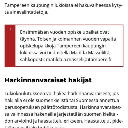
Tam­pe­reen kau­pun­gin lu­kiois­sa ei ha­ku­vai­hees­sa ky­sy­
tä ai­ne­va­lin­ta­tie­to­ja.
!
Ensimmäisen vuoden opiskelupaikat ovat
täynnä. Toisen ja kolmannen vuoden vapaita
opiskelupaikkoja Tampereen kaupungin
lukioissa voi tiedustella Matilda Mässeliltä,
sähköposti: matilda.a.masseli(a)tampere.fi
Har­kin­nan­va­rai­set ha­ki­jat
Lu­kio­kou­lu­tuk­seen voi hakea har­kin­nan­va­rai­ses­ti, jos
ha­ki­jal­la ei ole suo­men­kie­lis­tä tai Suo­mes­sa an­net­tua
pe­rus­o­pe­tuk­sen päät­tö­to­dis­tus­ta. Har­kin­nan­va­rai­ses­
sa va­lin­nas­sa ha­ke­neil­le jär­jes­te­tään suo­men kie­li­tai­
don ar­vioin­ti ja haas­tat­te­lu erik­seen. Haas­tat­te­lut pi­de­
tään vuo­sit­tain huh­ti­kuus­sa.