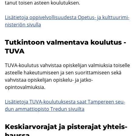
ta­nut toi­sen as­teen kou­lu­tuk­sen.
Li­sä­tie­to­ja op­pi­vel­vol­li­suu­des­ta Opetus-​ ja kult­tuu­ri­mi­
nis­te­riön si­vul­la
Tut­kin­toon val­men­ta­va kou­lu­tus -
TUVA
TUVA-​koulutus vah­vis­taa opis­ke­li­jan val­miuk­sia toi­sel­le
as­teel­le ha­keu­tu­mi­seen ja sen suo­rit­ta­mi­seen sekä
vah­vis­taa opis­ke­li­jan opiskelu-​ ja jatko-​
opintovalmiuksia.
Li­sä­tie­to­ja TUVA-​koulutuksesta saat Tam­pe­reen seu­
dun am­mat­tio­pis­to Tre­dun si­vuil­ta
Kes­kiar­vo­ra­jat ja pis­te­ra­jat yh­teis­
haus­sa