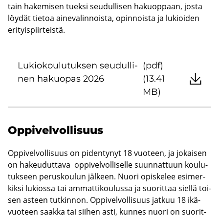
tain ha­ke­mi­sen tuek­si seu­dul­li­sen ha­kuop­paan, josta
löy­dät tie­toa ai­ne­va­lin­nois­ta, opin­nois­ta ja lu­kioi­den
eri­tyis­piir­teis­tä.
Lu­kio­kou­lu­tuk­sen seu­dul­li­
(pdf)
nen ha­kuo­pas 2026
(13.41
MB)
Op­pi­vel­vol­li­suus
Op­pi­vel­vol­li­suus on pi­den­ty­nyt 18 vuo­teen, ja jo­kai­sen
on ha­keu­dut­ta­va op­pi­vel­vol­li­sel­le suun­nat­tuun kou­lu­
tuk­seen pe­rus­kou­lun jäl­keen. Nuori opis­ke­lee esi­mer­
kik­si lu­kios­sa tai am­mat­ti­kou­lus­sa ja suo­rit­taa siel­lä toi­
sen as­teen tut­kin­non. Op­pi­vel­vol­li­suus jat­kuu 18 ikä­
vuo­teen saak­ka tai sii­hen asti, kun­nes nuori on suo­rit­