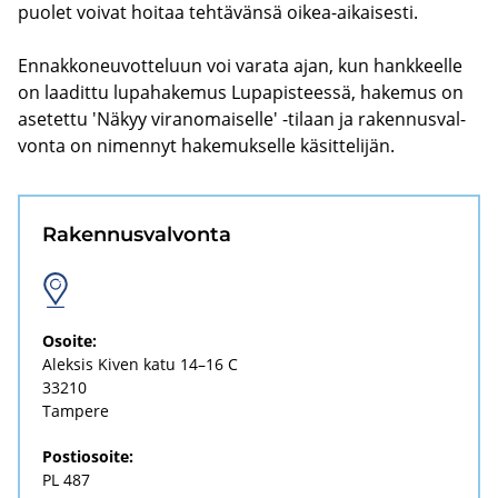
puo­let voi­vat hoi­taa teh­tä­vän­sä oikea-​aikaisesti.
En­nak­ko­neu­vot­te­luun voi va­ra­ta ajan, kun hank­keel­le
on laa­dit­tu lu­pa­ha­ke­mus Lu­pa­pis­tees­sä, ha­ke­mus on
ase­tet­tu 'Näkyy vi­ran­omai­sel­le' -​tilaan ja ra­ken­nus­val­
von­ta on ni­men­nyt ha­ke­muk­sel­le kä­sit­te­li­jän.
Ra­ken­nus­val­von­ta
Osoi­te:
Alek­sis Kiven katu 14–16 C
33210
Tam­pe­re
Pos­tio­soi­te:
PL 487