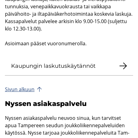
tun­nuk­sia, ve­ne­paik­ka­vuo­kraus­ta tai vaik­ka­pa
päivähoito-​ ja il­ta­päi­vä­ker­ho­toi­min­taa kos­ke­via las­ku­ja.
Kas­sa­pal­ve­lut pal­ve­lee ar­ki­sin klo 9.00-15.00 (sul­jet­tu
klo 12.30-13.00).
Asioi­maan pää­set vuo­ro­nu­me­rol­la.
Kau­pun­gin las­ku­tus­käy­tän­nöt
Sivun al­kuun
Nys­sen asia­kas­pal­ve­lu
Nys­sen asia­kas­pal­ve­lu neu­voo sinua, kun tar­vit­set
apua Tam­pe­reen seu­dun jouk­ko­lii­ken­ne­pal­ve­lui­den
käy­tös­sä. Nysse tar­jo­aa jouk­ko­lii­ken­ne­pal­ve­lui­ta Tam­