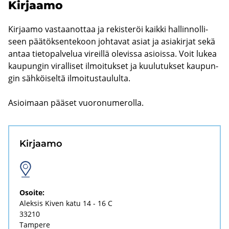
Kir­jaa­mo
Kir­jaa­mo vas­taa­not­taa ja re­kis­te­röi kaik­ki hal­lin­nol­li­
seen pää­tök­sen­te­koon joh­ta­vat asiat ja asia­kir­jat sekä
antaa tie­to­pal­ve­lua vi­reil­lä ole­vis­sa asiois­sa. Voit lukea
kau­pun­gin vi­ral­li­set il­moi­tuk­set ja kuu­lu­tuk­set kau­pun­
gin säh­köi­sel­tä il­moi­tus­tau­lul­ta.
Asioi­maan pää­set vuo­ro­nu­me­rol­la.
Kir­jaa­mo
Osoi­te:
Alek­sis Kiven katu 14 - 16 C
33210
Tam­pe­re