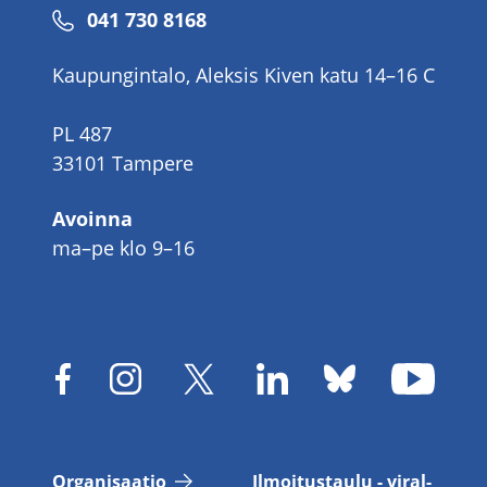
Puhelinnumero
041 730 8168
Kaupungintalo, Aleksis Kiven katu 14–16 C
PL 487
33101 Tampere
Avoinna
ma–pe klo 9–16
Or­ga­ni­saa­tio
Il­moi­tus­tau­lu - vi­ral­