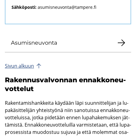
Sähköposti:
asumisneuvonta@tampere.fi
Asu­mis­neu­von­ta
Sivun al­kuun
Ra­ken­nus­val­von­nan en­nak­ko­neu­
vot­te­lut
Ra­ken­ta­mis­hank­kei­ta käy­dään läpi suun­nit­te­li­jan ja lu­
pa­kä­sit­te­li­jän yh­teis­työ­nä niin sa­no­tuis­sa en­nak­ko­neu­
vot­te­luis­sa, jotka pi­de­tään ennen lu­pa­ha­ke­muk­sen jät­
tä­mis­tä. En­nak­ko­neu­vot­te­luil­la var­mis­te­taan, että lu­pa­
pro­ses­sis­ta muo­dos­tuu su­ju­va ja että mo­lem­mat os­a­