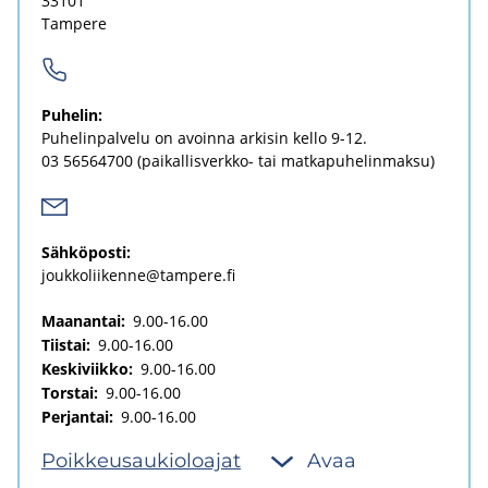
33101
Tam­pe­re
Pu­he­lin:
Pu­he­lin­pal­ve­lu on avoin­na ar­ki­sin kello 9-12.
03 56564700
(paikallisverkko-​ tai mat­ka­pu­he­lin­mak­su)
Säh­kö­pos­ti:
jouk­ko­lii­ken­ne@tam­pe­re.fi
Maanantai:
9.00-16.00
Tiistai:
9.00-16.00
Keskiviikko:
9.00-16.00
Torstai:
9.00-16.00
Perjantai:
9.00-16.00
Poik­keus­au­kio­loa­jat
Avaa