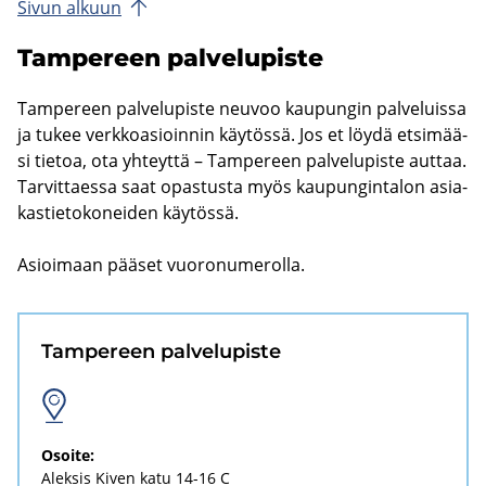
Sivun al­kuun
Tam­pe­reen pal­ve­lu­pis­te
Tam­pe­reen pal­ve­lu­pis­te neu­voo kau­pun­gin pal­ve­luis­sa
ja tukee verk­ko­asioin­nin käy­tös­sä. Jos et löydä et­si­mää­
si tie­toa, ota yh­teyt­tä – Tam­pe­reen pal­ve­lu­pis­te aut­taa.
Tar­vit­taes­sa saat opas­tus­ta myös kau­pun­gin­ta­lon asia­
kas­tie­to­ko­nei­den käy­tös­sä.
Asioi­maan pää­set vuo­ro­nu­me­rol­la.
Tam­pe­reen pal­ve­lu­pis­te
Osoi­te:
Alek­sis Kiven katu 14-16 C