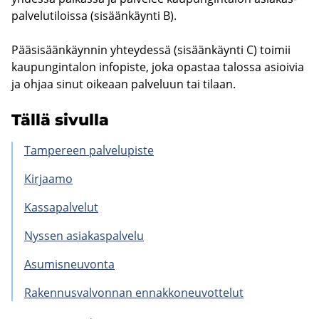
pal­ve­lu­ti­lois­sa (si­sään­käyn­ti B).
Pää­si­sään­käyn­nin yh­tey­des­sä (si­sään­käyn­ti C) toi­mii
kau­pun­gin­ta­lon in­fo­pis­te, joka opas­taa ta­los­sa asioi­via
ja ohjaa sinut oi­ke­aan pal­ve­luun tai ti­laan.
Tällä si­vul­la
Tam­pe­reen pal­ve­lu­pis­te
Kir­jaa­mo
Kas­sa­pal­ve­lut
Nys­sen asia­kas­pal­ve­lu
Asu­mis­neu­von­ta
Ra­ken­nus­val­von­nan en­nak­ko­neu­vot­te­lut