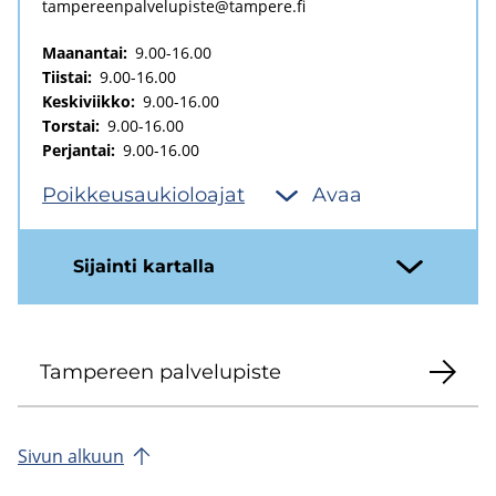
tam­pe­reen­pal­ve­lu­pis­te@tam­pe­re.fi
Maanantai:
9.00-16.00
Tiistai:
9.00-16.00
Keskiviikko:
9.00-16.00
Torstai:
9.00-16.00
Perjantai:
9.00-16.00
Poik­keus­au­kio­loa­jat
Avaa
Si­jain­ti kar­tal­la
Tam­pe­reen pal­ve­lu­pis­te
Sivun al­kuun