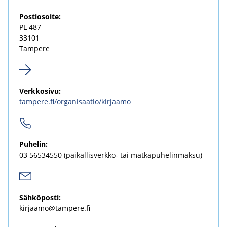
Pos­tio­soi­te:
PL 487
33101
Tam­pe­re
Verk­ko­si­vu:
tam­pe­re.fi/or­ga­ni­saa­tio/kir­jaa­mo
Pu­he­lin:
03 56534550
(paikallisverkko-​ tai mat­ka­pu­he­lin­mak­su)
Säh­kö­pos­ti:
kir­jaa­mo@tam­pe­re.fi