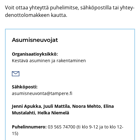
Voit ottaa yh­teyt­tä pu­he­li­mit­se, säh­kö­pos­til­la tai yh­tey­
den­ot­to­lo­mak­keen kaut­ta.
Asu­mis­neu­vo­jat
Organisaatioyksikkö:
Kestävä asuminen ja rakentaminen
Säh­kö­pos­ti:
asu­mis­neu­von­ta@tam­pe­re.fi
Jenni Apukka, Juuli Mattila, Noora Mehto, Elina
Mustalahti, Helka Niemelä
Puhelinnumero:
03 565 74700 (ti klo 9-12 ja to klo 12-
15)