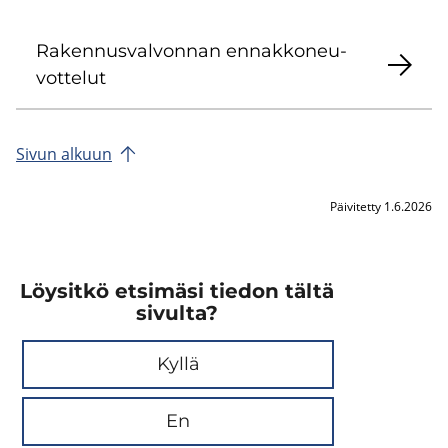
Ra­ken­nus­val­von­nan en­nak­ko­neu­
vot­te­lut
Sivun al­kuun
Päivitetty 1.6.2026
Löysitkö etsimäsi tiedon tältä
sivulta?
Kyllä
En