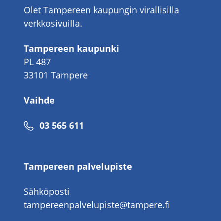
Olet Tampereen kaupungin virallisilla
verkkosivuilla.
Tampereen kaupunki
PL 487
33101 Tampere
Vaihde
Puhelinnumero
03 565 611
Tampereen palvelupiste
Sähköposti
tampereenpalvelupiste@tampere.fi