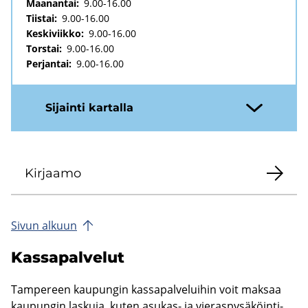
Maanantai:
9.00-16.00
Tiistai:
9.00-16.00
Keskiviikko:
9.00-16.00
Torstai:
9.00-16.00
Perjantai:
9.00-16.00
Si­jain­ti kar­tal­la
Kir­jaa­mo
Sivun al­kuun
Kas­sa­pal­ve­lut
Tam­pe­reen kau­pun­gin kas­sa­pal­ve­lui­hin voit mak­saa
kau­pun­gin las­ku­ja, kuten asukas-​ ja vie­ras­py­sä­köin­ti­