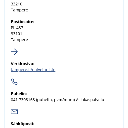
33210
Tam­pe­re
Pos­tio­soi­te:
PL 487
33101
Tam­pe­re
Verk­ko­si­vu:
tam­pe­re.fi/pal­ve­lu­pis­te
Pu­he­lin:
041 7308168
(pu­he­lin, pvm/mpm) Asia­kas­pal­ve­lu
Säh­kö­pos­ti: