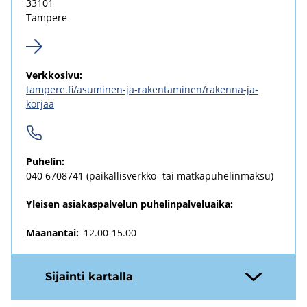
33101
Tam­pe­re
Verk­ko­si­vu:
tam­pe­re.fi/asuminen-​ja-rakentaminen/rakenna-​ja-
korjaa
Pu­he­lin:
040 6708741
(paikallisverkko-​ tai mat­ka­pu­he­lin­mak­su)
Yleisen asiakaspalvelun puhelinpalveluaika:
Maanantai:
12.00-15.00
Si­jain­ti kar­tal­la