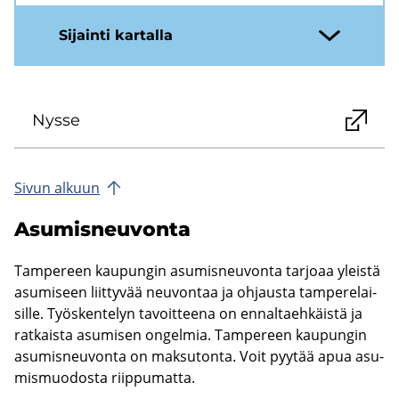
Si­jain­ti kar­tal­la
Nysse
Sivun al­kuun
Asu­mis­neu­von­ta
Tam­pe­reen kau­pun­gin asu­mis­neu­von­ta tar­jo­aa yleis­tä
asu­mi­seen liit­ty­vää neu­von­taa ja oh­jaus­ta tam­pe­re­lai­
sil­le. Työs­ken­te­lyn ta­voit­tee­na on en­nal­taeh­käis­tä ja
rat­kais­ta asu­mi­sen on­gel­mia. Tam­pe­reen kau­pun­gin
asu­mis­neu­von­ta on mak­su­ton­ta. Voit pyy­tää apua asu­
mis­muo­dos­ta riip­pu­mat­ta.