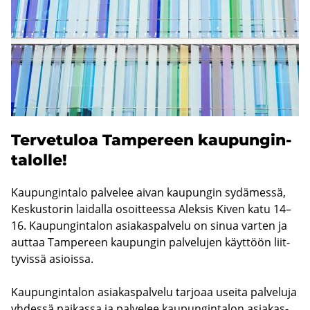
Ter­ve­tu­loa Tam­pe­reen kau­pun­gin­
ta­lol­le!
Kau­pun­gin­ta­lo pal­ve­lee aivan kau­pun­gin sy­dä­mes­sä,
Kes­kus­to­rin lai­dal­la osoit­tees­sa Alek­sis Kiven katu 14–
16. Kau­pun­gin­ta­lon asia­kas­pal­ve­lu on sinua var­ten ja
aut­taa Tam­pe­reen kau­pun­gin pal­ve­lu­jen käyt­töön liit­
ty­vis­sä asiois­sa.
Kau­pun­gin­ta­lon asia­kas­pal­ve­lu tar­jo­aa usei­ta pal­ve­lu­ja
yh­des­sä pai­kas­sa ja pal­ve­lee kau­pun­gin­ta­lon asia­kas­