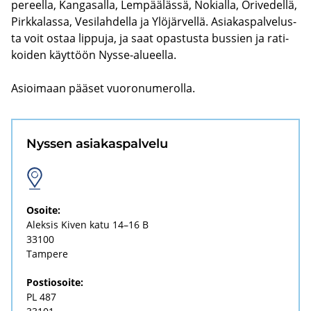
pe­reel­la, Kan­ga­sal­la, Lem­pää­läs­sä, No­kial­la, Ori­ve­del­lä,
Pirk­ka­las­sa, Ve­si­lah­del­la ja Ylö­jär­vel­lä. Asia­kas­pal­ve­lus­
ta voit ostaa lip­pu­ja, ja saat opas­tus­ta bus­sien ja ra­ti­
koi­den käyt­töön Nysse-​alueella.
Asioi­maan pää­set vuo­ro­nu­me­rol­la.
Nys­sen asia­kas­pal­ve­lu
Osoi­te:
Alek­sis Kiven katu 14–16 B
33100
Tam­pe­re
Pos­tio­soi­te:
PL 487