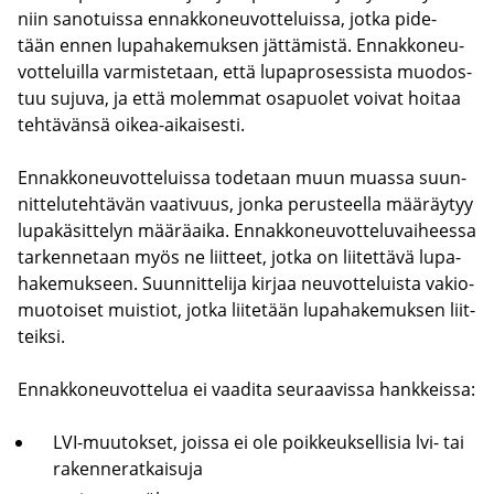
niin sa­no­tuis­sa en­nak­ko­neu­vot­te­luis­sa, jotka pi­de­
tään ennen lu­pa­ha­ke­muk­sen jät­tä­mis­tä. En­nak­ko­neu­
vot­te­luil­la var­mis­te­taan, että lu­pa­pro­ses­sis­ta muo­dos­
tuu su­ju­va, ja että mo­lem­mat os­a­puo­let voi­vat hoi­taa
teh­tä­vän­sä oikea-​aikaisesti.
En­nak­ko­neu­vot­te­luis­sa to­de­taan muun muas­sa suun­
nit­te­lu­teh­tä­vän vaa­ti­vuus, jonka pe­rus­teel­la mää­räy­tyy
lu­pa­kä­sit­te­lyn mää­rä­ai­ka. En­nak­ko­neu­vot­te­lu­vai­hees­sa
tar­ken­ne­taan myös ne liit­teet, jotka on lii­tet­tä­vä lu­pa­
ha­ke­muk­seen. Suun­nit­te­li­ja kir­jaa neu­vot­te­luis­ta va­kio­
muo­toi­set muis­tiot, jotka lii­te­tään lu­pa­ha­ke­muk­sen liit­
teik­si.
En­nak­ko­neu­vot­te­lua ei vaa­di­ta seu­raa­vis­sa hank­keis­sa:
LVI-​muutokset, jois­sa ei ole poik­keuk­sel­li­sia lvi- tai
ra­ken­ne­rat­kai­su­ja