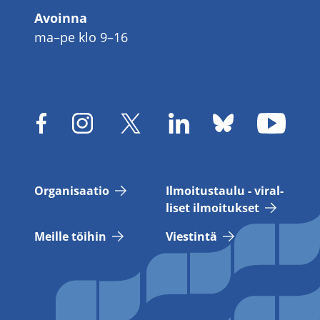
Avoinna
ma–pe klo 9–16
Or­ga­ni­saa­tio
Il­moi­tus­tau­lu - vi­ral­
li­set il­moi­tuk­set
Meil­le töi­hin
Vies­tin­tä