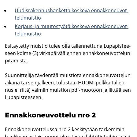
Uu­dis­ra­ken­nus­han­ket­ta kos­ke­va en­nak­ko­neu­vot­
te­lu­muis­tio
Korjaus-​ ja muu­tos­työ­tä kos­ke­va en­nak­ko­neu­vot­
te­lu­muis­tio
Esi­täy­tet­ty muis­tio tulee olla tal­len­net­tu­na Lu­pa­pis­tee­
seen kolme (3) vir­ka­päi­vää ennen en­nak­ko­neu­vot­te­lun
pi­tä­mis­tä.
Suun­nit­te­li­ja täy­den­tää muis­tio­ta en­nak­ko­neu­vot­te­lun
ai­ka­na tai sen jäl­keen, tu­los­taa (HUOM: pelk­kä tal­len­
nus ei riitä) val­miin muis­tion pdf-​muotoon ja liit­tää sen
Lu­pa­pis­tee­seen.
En­nak­ko­neu­vot­te­lu nro 2
En­nak­ko­neu­vot­te­lus­sa nro 2 kes­ki­ty­tään tar­kem­min
hank­keen eri­tyis­suun­ni­tel­ma­ta­son läh­tö­tie­toi­hin ja vai­