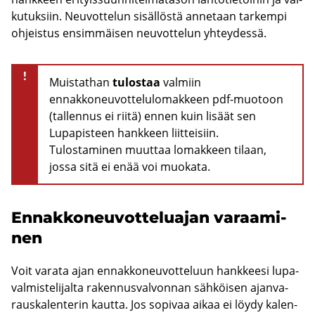
ku­tuk­siin. Neu­vot­te­lun si­säl­lös­tä an­ne­taan tar­kem­pi
oh­jeis­tus en­sim­mäi­sen neu­vot­te­lun yh­tey­des­sä.
!
Muistathan
tulostaa
valmiin
ennakkoneuvottelulomakkeen pdf-muotoon
(tallennus ei riitä) ennen kuin lisäät sen
Lupapisteen hankkeen liitteisiin.
Tulostaminen muuttaa lomakkeen tilaan,
jossa sitä ei enää voi muokata.
En­nak­ko­neu­vot­te­lua­jan va­raa­mi­
nen
Voit va­ra­ta ajan en­nak­ko­neu­vot­te­luun hank­kee­si lu­pa­
val­mis­te­li­jal­ta ra­ken­nus­val­von­nan säh­köi­sen ajan­va­
raus­ka­len­te­rin kaut­ta. Jos so­pi­vaa aikaa ei löydy ka­len­