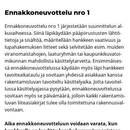
En­nak­ko­neu­vot­te­lu nro 1
En­nak­ko­neu­vot­te­lu nro 1 jär­jes­te­tään suun­nit­te­lun al­
ku­vai­hees­sa. Siinä lä­pi­käy­dään pää­pii­rus­tus­ten läh­tö­
tie­to­ja ja si­säl­töä, mää­ri­tel­lään hank­keen vaa­ti­vuus ja
lu­pa­ha­ke­muk­sen liit­teet sekä sel­vi­te­tään esim. mui­den
vi­ran­omais­ta­ho­jen, laa­tu­ryh­män tai kau­pun­ki­ku­va­toi­
mi­kun­nan mah­dol­lis­ta kä­sit­te­ly­tar­vet­ta. En­sim­mäi­ses­
sä en­nak­ko­neu­vot­te­lus­sa käy­dään myös läpi hank­keen
ta­voi­te­ai­ka­tau­lu ja so­vi­taan yh­des­sä asiak­kaan kans­sa
ra­ken­ta­mis­lu­van ta­voi­tel­tu kä­sit­te­ly­ai­ka. Jotta ta­voi­tel­
lus­sa kä­sit­te­ly­ajas­sa py­sy­tään, en­nak­ko­neu­vot­te­lus­sa
so­vi­taan myös se päi­vä­mää­rä, jol­loin kaik­ki ra­ken­ta­mis­
lu­van lii­tea­sia­kir­jat tulee olla toi­mi­tet­tu­na ra­ken­nus­val­
von­taan.
Aika en­nak­ko­neu­vot­te­luun voi­daan va­ra­ta, kun