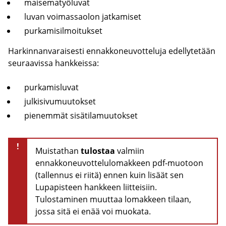
mai­se­ma­työ­lu­vat
luvan voi­mas­sao­lon jat­ka­mi­set
pur­ka­mi­sil­moi­tuk­set
Har­kin­nan­va­rai­ses­ti en­nak­ko­neu­vot­te­lu­ja edel­ly­te­tään
seu­raa­vis­sa hank­keis­sa:
pur­ka­mis­lu­vat
jul­ki­si­vu­muu­tok­set
pie­nem­mät si­sä­ti­la­muu­tok­set
!
Muistathan
tulostaa
valmiin
ennakkoneuvottelulomakkeen pdf-muotoon
(tallennus ei riitä) ennen kuin lisäät sen
Lupapisteen hankkeen liitteisiin.
Tulostaminen muuttaa lomakkeen tilaan,
jossa sitä ei enää voi muokata.