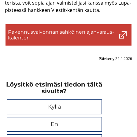
te­ris­ta, voit sopia ajan val­mis­te­li­ja­si kans­sa myös Lu­pa­
pis­tees­sä hank­keen Viestit-​kentän kaut­ta.
Ra­ken­nus­val­von­nan säh­köi­nen ajan­va­raus­
ka­len­te­ri
Päivitetty 22.4.2026
Löysitkö etsimäsi tiedon tältä
sivulta?
Kyllä
En