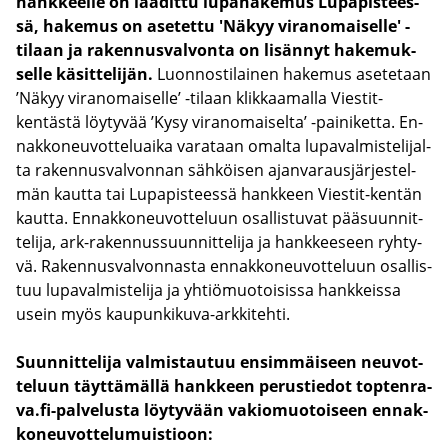
hank­keel­le on laa­dit­tu lu­pa­ha­ke­mus Lu­pa­pis­tees­
sä, ha­ke­mus on ase­tet­tu 'Näkyy vi­ran­omai­sel­le' -​
tilaan ja ra­ken­nus­val­von­ta on li­sän­nyt ha­ke­muk­
sel­le kä­sit­te­li­jän.
Luon­nos­ti­lai­nen ha­ke­mus ase­te­taan
’Näkyy vi­ran­omai­sel­le’ -​tilaan klik­kaa­mal­la Viestit-​
kentästä löy­ty­vää ’Kysy vi­ran­omai­sel­ta’ -​painiketta. En­
nak­ko­neu­vot­te­luai­ka va­ra­taan omal­ta lu­pa­val­mis­te­li­jal­
ta ra­ken­nus­val­von­nan säh­köi­sen ajan­va­raus­jär­jes­tel­
män kaut­ta tai Lu­pa­pis­tees­sä hank­keen Viestit-​kentän
kaut­ta. En­nak­ko­neu­vot­te­luun osal­lis­tu­vat pää­suun­nit­
te­li­ja, ark-​rakennussuunnittelija ja hank­kee­seen ryh­ty­
vä. Ra­ken­nus­val­von­nas­ta en­nak­ko­neu­vot­te­luun osal­lis­
tuu lu­pa­val­mis­te­li­ja ja yh­tiö­muo­toi­sis­sa hank­keis­sa
usein myös kaupunkikuva-​arkkitehti.
Suun­nit­te­li­ja val­mis­tau­tuu en­sim­mäi­seen neu­vot­
te­luun täyt­tä­mäl­lä hank­keen pe­rus­tie­dot
top­ten­ra­
va.fi-​palvelusta löy­ty­vään va­kio­muo­toi­seen en­nak­
ko­neu­vot­te­lu­muis­tioon: