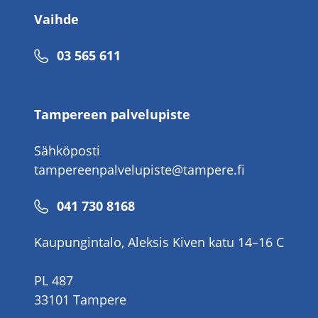
Vaihde
Puhelinnumero
03 565 611
Tampereen palvelupiste
Sähköposti
tampereenpalvelupiste@tampere.fi
Puhelinnumero
041 730 8168
Kaupungintalo, Aleksis Kiven katu 14–16 C
PL 487
33101 Tampere