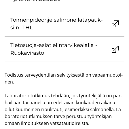
Toi­men­pi­deoh­je sal­mo­nel­la­ta­pauk­
siin -THL
Tietosuoja-​asiat elin­tar­vi­kea­lal­la -
Ruo­ka­vi­ras­to
To­dis­tus ter­vey­den­ti­lan sel­vi­tyk­ses­tä on va­paa­muo­toi­
nen.
La­bo­ra­to­rio­tut­ki­mus teh­dään, jos työn­te­ki­jäl­lä on par­
hail­laan tai hä­nel­lä on edel­tä­vän kuu­kau­den ai­ka­na
ollut kuu­mei­nen ri­pu­li­tau­ti, esi­mer­kik­si sal­mo­nel­la. La­
bo­ra­to­rio­tut­ki­muk­sen tarve pe­rus­tuu työn­te­ki­jän
omaan il­moi­tuk­seen vat­sa­tau­tioi­reis­ta.