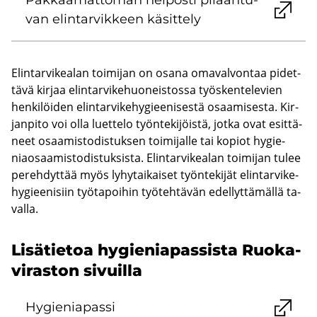
Pak­kaa­mat­to­man hel­pos­ti pi­laan­tu­
van elin­tar­vik­keen kä­sit­te­ly
Elin­tar­vi­kea­lan toi­mi­jan on osana oma­val­von­taa pi­det­
tä­vä kir­jaa elin­tar­vi­ke­huo­neis­tos­sa työs­ken­te­le­vien
hen­ki­löi­den elin­tar­vi­ke­hy­giee­ni­ses­tä osaa­mi­ses­ta. Kir­
jan­pi­to voi olla luet­te­lo työn­te­ki­jöis­tä, jotka ovat esit­tä­
neet osaa­mis­to­dis­tuk­sen toi­mi­jal­le tai ko­piot hy­gie­
niao­saa­mis­to­dis­tuk­sis­ta. Elin­tar­vi­kea­lan toi­mi­jan tulee
pe­reh­dyt­tää myös ly­hy­tai­kai­set työn­te­ki­jät elin­tar­vi­ke­
hy­giee­ni­siin työ­ta­poi­hin työ­teh­tä­vän edel­lyt­tä­mäl­lä ta­
val­la.
Li­sä­tie­toa hy­gie­nia­pas­sis­ta Ruo­ka­
vi­ras­ton si­vuil­la
Hy­gie­nia­pas­si