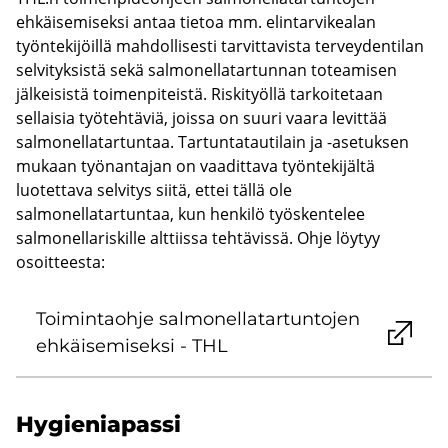
ehkäisemiseksi antaa tietoa mm. elintarvikealan
työntekijöillä mahdollisesti tarvittavista terveydentilan
selvityksistä sekä salmonellatartunnan toteamisen
jälkeisistä toimenpiteistä. Riskityöllä tarkoitetaan
sellaisia työtehtäviä, joissa on suuri vaara levittää
salmonellatartuntaa. Tartuntatautilain ja -asetuksen
mukaan työnantajan on vaadittava työntekijältä
luotettava selvitys siitä, ettei tällä ole
salmonellatartuntaa, kun henkilö työskentelee
salmonellariskille alttiissa tehtävissä. Ohje löytyy
osoitteesta:
Toi­min­taoh­je sal­mo­nel­la­tar­tun­to­jen
eh­käi­se­mi­sek­si - THL
Hy­gie­nia­pas­si