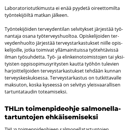
La­bo­ra­to­rio­tut­ki­mus­ta ei enää pyy­de­tä oi­reet­to­mil­ta
työn­te­ki­jöil­tä mat­kan jäl­keen.
Työn­te­ki­jöi­den ter­vey­den­ti­lan sel­vi­tyk­set jär­jes­tää työ­
nan­ta­ja osana työ­ter­veys­huol­toa. Opis­ke­li­joi­den ter­
vey­den­huol­to jär­jes­tää ter­veys­tar­kas­tuk­set niil­le opis­
ke­li­joil­le, jotka toi­mi­vat yl­lä­mai­ni­tuis­sa työ­teh­tä­vis­sä
ilman työ­suh­det­ta. Työ- ja elin­kei­no­toi­mis­to­jen tai yk­si­
tyis­ten op­pi­so­pi­mus­yri­tys­ten kaut­ta työ­hön tu­le­vien
har­joit­te­li­joi­den ter­veys­tar­kas­tuk­set teh­dään kun­nan
ter­veys­kes­kuk­ses­sa. Ter­veys­tar­kas­tus on tut­kit­ta­val­le
mak­su­ton, koska ky­sees­sä on sel­vi­tys yleis­vaa­ral­li­sen
tar­tun­ta­tau­din to­tea­mi­sek­si.
THL:n toi­men­pi­deoh­je sal­mo­nel­la­
tar­tun­to­jen eh­käi­se­mi­sek­si
THL:n toimenpideohjeen salmonellatartuntojen