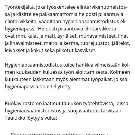
Työn­te­ki­jäl­tä, joka työs­ken­te­lee elin­tar­vi­ke­huo­neis­tos­
sa ja kä­sit­te­lee pak­kaa­mat­to­mia hel­pos­ti pi­laan­tu­via
elin­tar­vik­kei­ta, vaa­di­taan hy­gie­niao­saa­mis­to­dis­tus eli
hy­gie­nia­pas­si. Hel­pos­ti pi­laan­tu­via elin­tar­vik­kei­ta
ovat mm. kalat ja mäti, äy­riäi­set, mu­na­val­mis­teet, lihat
ja li­ha­val­mis­teet, maito ja kerma, tuo­re­juus­tot, jää­te­löt,
lei­vok­set ja kakut sekä pil­ko­tut kas­vik­set.
Hy­gie­niao­saa­mis­to­dis­tus tulee hank­kia vii­meis­tään kol­
men kuu­kau­den ku­lues­sa työn aloit­ta­mi­ses­ta. Kol­meen
kuu­kau­teen las­ke­taan myös ai­em­mat työ­pai­kat, jois­sa
hy­gie­nia­pas­sia on edel­ly­tet­ty.
Ruokavirasto on laatinut taulukon työtehtävistä, joissa
hygieniaosaamistodistus ja suojavaatetus tarvitaan.
Taulukko löytyy sivulta: