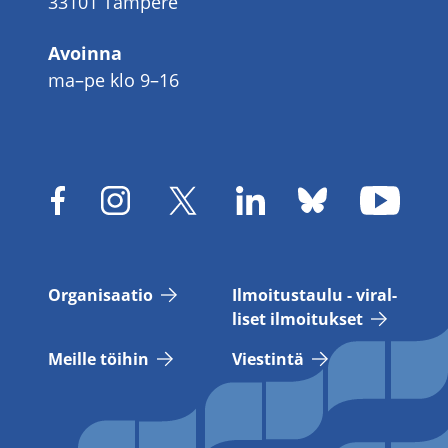
33101 Tampere
Avoinna
ma–pe klo 9–16
Or­ga­ni­saa­tio
Il­moi­tus­tau­lu - vi­ral­
li­set il­moi­tuk­set
Meil­le töi­hin
Vies­tin­tä