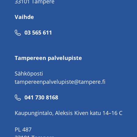
33101 Tampere
Vaihde
Puhelinnumero
03 565 611
Tampereen palvelupiste
Sähköposti
tampereenpalvelupiste@tampere.fi
Puhelinnumero
041 730 8168
Kaupungintalo, Aleksis Kiven katu 14–16 C
PL 487