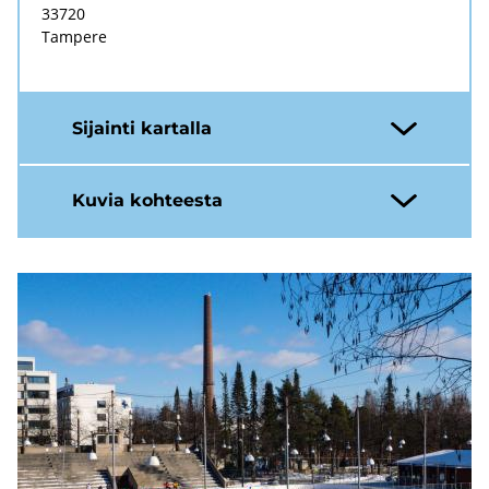
33720
Tam­pe­re
Si­jain­ti kar­tal­la
Kuvia koh­tees­ta