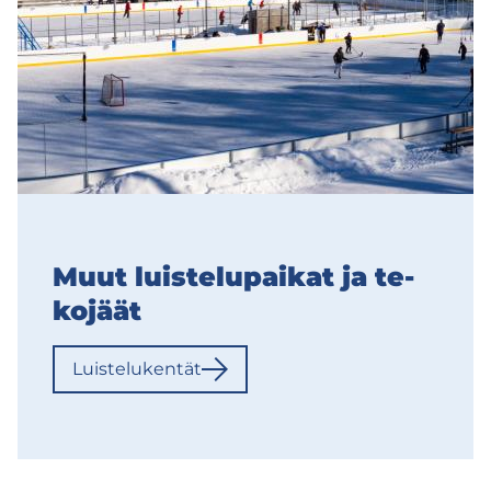
Muut luis­te­lu­pai­kat ja te­
ko­jäät
Luis­te­lu­ken­tät