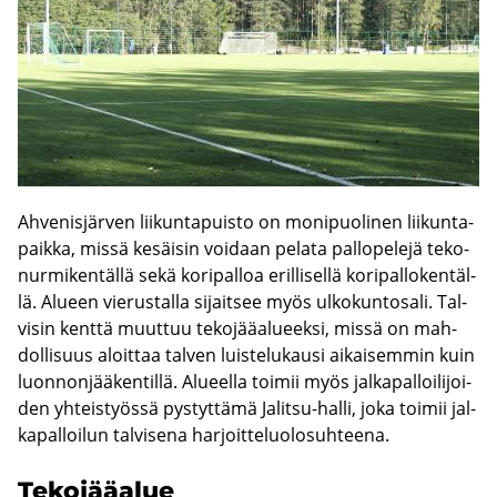
Ah­ve­nis­jär­ven lii­kun­ta­puis­to on mo­ni­puo­li­nen lii­kun­ta­
paik­ka, missä ke­säi­sin voi­daan pe­la­ta pal­lo­pe­le­jä te­ko­
nur­mi­ken­täl­lä sekä ko­ri­pal­loa eril­li­sel­lä ko­ri­pal­lo­ken­täl­
lä. Alu­een vie­rus­tal­la si­jait­see myös ul­ko­kun­to­sa­li. Tal­
vi­sin kent­tä muut­tuu te­ko­jää­alu­eek­si, missä on mah­
dol­li­suus aloit­taa tal­ven luis­te­lu­kausi ai­kai­sem­min kuin
luon­non­jää­ken­til­lä. Alu­eel­la toi­mii myös jal­ka­pal­loi­li­joi­
den yh­teis­työs­sä pys­tyt­tä­mä Jalitsu-​halli, joka toi­mii jal­
ka­pal­loi­lun tal­vi­se­na har­joit­te­luo­lo­suh­tee­na.
Te­ko­jää­alue