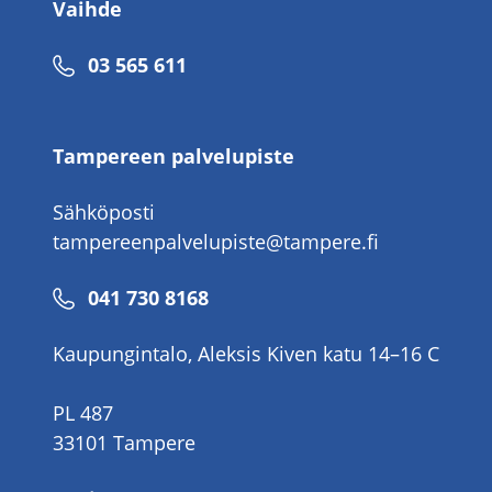
Vaihde
Puhelinnumero
03 565 611
Tampereen palvelupiste
Sähköposti
tampereenpalvelupiste@tampere.fi
Puhelinnumero
041 730 8168
Kaupungintalo, Aleksis Kiven katu 14–16 C
PL 487
33101 Tampere