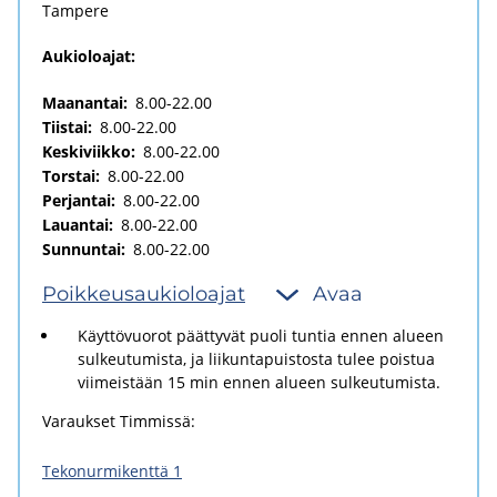
Tam­pe­re
Aukioloajat:
Maanantai:
8.00-22.00
Tiistai:
8.00-22.00
Keskiviikko:
8.00-22.00
Torstai:
8.00-22.00
Perjantai:
8.00-22.00
Lauantai:
8.00-22.00
Sunnuntai:
8.00-22.00
Poik­keus­au­kio­loa­jat
Avaa
Käyttövuorot päättyvät puoli tuntia ennen alueen
sulkeutumista, ja liikuntapuistosta tulee poistua
viimeistään 15 min ennen alueen sulkeutumista.
Varaukset Timmissä:
Tekonurmikenttä 1