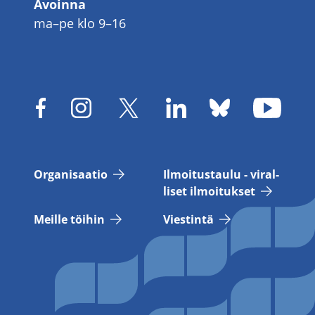
Avoinna
ma–pe klo 9–16
Or­ga­ni­saa­tio
Il­moi­tus­tau­lu - vi­ral­
li­set il­moi­tuk­set
Meil­le töi­hin
Vies­tin­tä