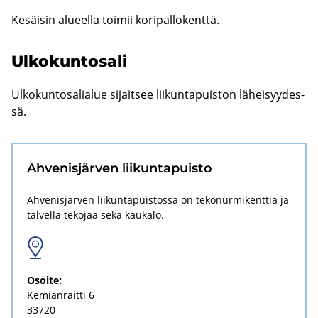
Ke­säi­sin alu­eel­la toi­mii ko­ri­pal­lo­kent­tä.
Ul­ko­kun­to­sa­li
Ul­ko­kun­to­sa­lia­lue si­jait­see lii­kun­ta­puis­ton lä­hei­syy­des­
sä.
Ah­ve­nis­jär­ven lii­kun­ta­puis­to
Ahvenisjärven liikuntapuistossa on tekonurmikenttiä ja
talvella tekojää sekä kaukalo.
Osoi­te:
Ke­mian­rait­ti 6
33720