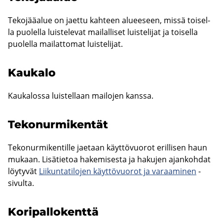
Te­ko­jää­alue on jaet­tu kah­teen alu­ee­seen, missä toi­sel­
la puo­lel­la luis­te­le­vat mai­lal­li­set luis­te­li­jat ja toi­sel­la
puo­lel­la mai­lat­to­mat luis­te­li­jat.
Kau­ka­lo
Kau­ka­los­sa luis­tel­laan mai­lo­jen kans­sa.
Te­ko­nur­mi­ken­tät
Te­ko­nur­mi­ken­til­le jae­taan käyt­tö­vuo­rot eril­li­sen haun
mu­kaan. Li­sä­tie­toa ha­ke­mi­ses­ta ja ha­ku­jen ajan­koh­dat
löy­ty­vät
Lii­kun­ta­ti­lo­jen käyt­tö­vuo­rot ja va­raa­mi­nen
-​
sivulta.
Ko­ri­pal­lo­kent­tä