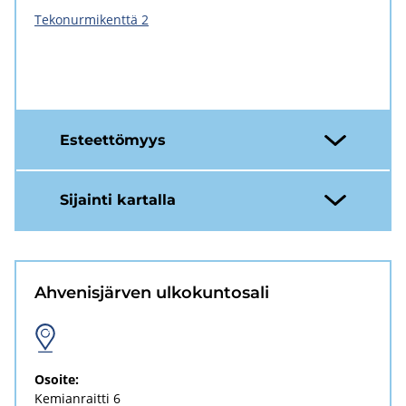
Tekonurmikenttä 2
Es­teet­tö­myys
Si­jain­ti kar­tal­la
Ah­ve­nis­jär­ven ul­ko­kun­to­sa­li
Osoi­te:
Ke­mian­rait­ti 6