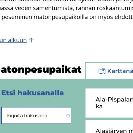
s­sa veden sa­men­tu­mis­ta, ran­nan ros­kaan­tu­mis­ta
 pe­se­mi­nen ma­ton­pe­su­pai­koil­la on myös eh­dot­to­
un al­kuun
a­ton­pe­su­pai­kat
Karttan
Etsi ha­kusa­nal­la
Ala-​Pispalan
ka
Alas­jär­ven m