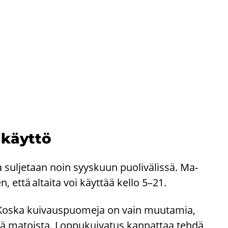
 käyt­tö
a sul­je­taan noin syys­kuun puo­li­vä­lis­sä. Ma­
, että al­tai­ta voi käyt­tää kello 5–21.
ä. Koska kui­vaus­puo­me­ja on vain muu­ta­mia,
s­tä ma­tois­ta. Lop­pu­kui­va­tus kan­nat­taa tehdä