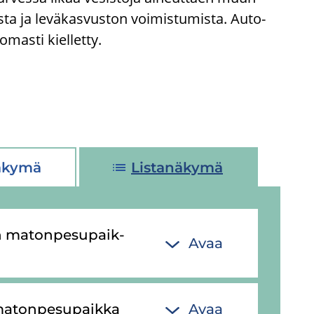
 ja le­vä­kas­vus­ton voi­mis­tu­mis­ta. Au­to­
mas­ti kiel­let­ty.
äkymä
Listanäkymä
 ma­ton­pe­su­paik­
Avaa
a­ton­pe­su­paik­ka
Avaa