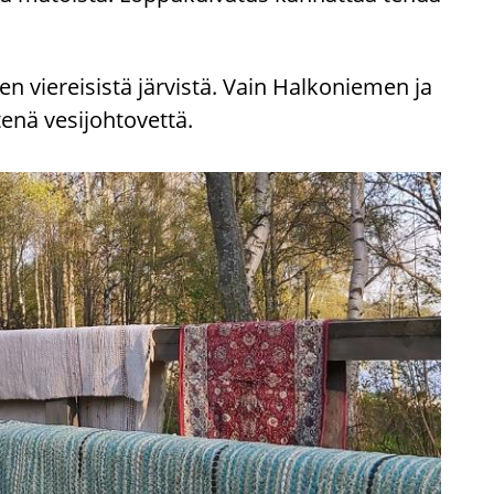
en vie­rei­sis­tä jär­vis­tä. Vain Hal­ko­nie­men ja
­nä ve­si­joh­to­vet­tä.