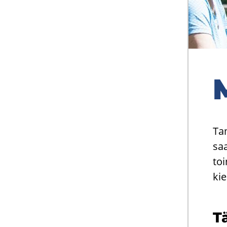
M
Tam
saa
toi
kie
Tä