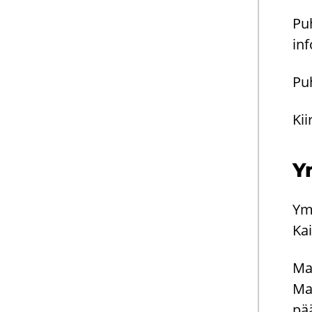
Pu­
in­f
Pu­
Kii
Ym
Ym­
Kai
Mat
Mat
pää