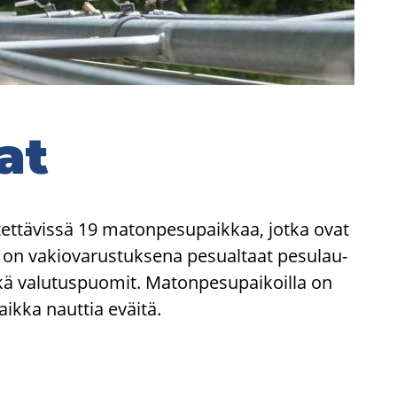
kat
et­tä­vis­sä 19 ma­ton­pe­su­paik­kaa, jotka ovat
­la on va­kio­va­rus­tuk­se­na pe­sual­taat pe­su­lau­
ä va­lu­tus­puo­mit. Ma­ton­pe­su­pai­koil­la on
 vaik­ka naut­tia eväi­tä.