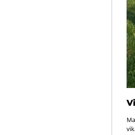
Vi
Ma­
vi­