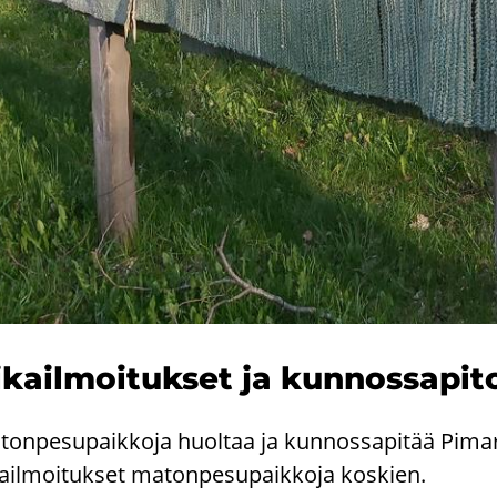
­kail­moi­tuk­set ja kun­nos­sa­pi­t
ton­pe­su­paik­ko­ja huol­taa ja kun­nos­sa­pi­tää Pi­ma
kail­moi­tuk­set ma­ton­pe­su­paik­ko­ja kos­kien.