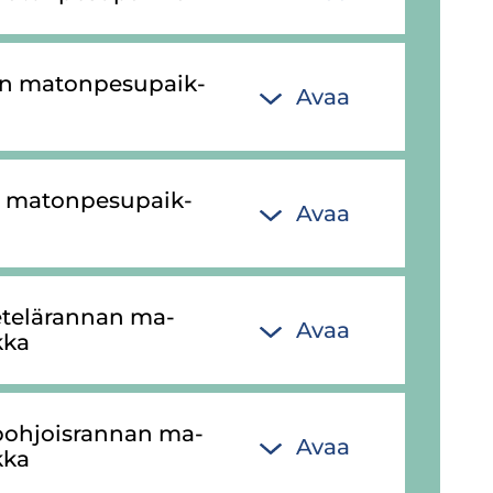
n ma­ton­pe­su­paik­
Avaa
n ma­ton­pe­su­paik­
Avaa
 ete­lä­ran­nan ma­
Avaa
­ka
 poh­jois­ran­nan ma­
Avaa
­ka