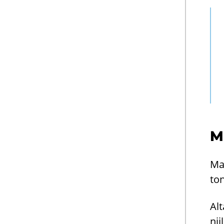
Ma
Ma­
ton
Al­
nii