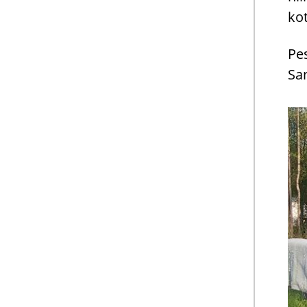
ko­
Pe­
San