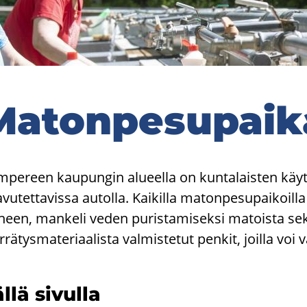
a­ton­pe­su­pai­
­pe­reen kau­pun­gin alu­eel­la on kun­ta­lais­ten käy­t
­vu­tet­ta­vis­sa au­tol­la. Kai­kil­la ma­ton­pe­su­pai­koil
­neen, man­ke­li veden pu­ris­ta­mi­sek­si ma­tois­ta sek
r­rä­tys­ma­te­ri­aa­lis­ta val­mis­te­tut pen­kit, joil­la voi
llä si­vul­la