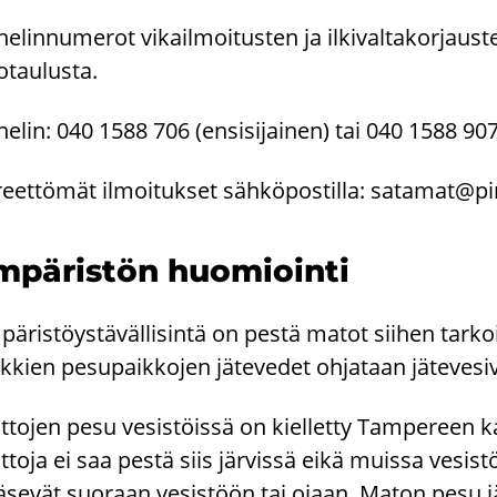
he­lin­nu­me­rot vi­kail­moi­tus­ten ja il­ki­val­ta­kor­ja
o­tau­lus­ta.
he­lin: 040 1588 706 (en­si­si­jai­nen) tai 040 1588 90
­reet­tö­mät il­moi­tuk­set säh­kö­pos­til­la:
sa­ta­mat@pi­
­pä­ris­tön huo­mioin­ti
pä­ris­töys­tä­väl­li­sin­tä on pestä matot sii­hen tar­koi­t
k­kien pe­su­paik­ko­jen jä­te­ve­det oh­ja­taan jä­te­ve­
­to­jen pesu ve­sis­töis­sä on kiel­let­ty Tam­pe­reen ka
­to­ja ei saa pestä siis jär­vis­sä eikä muis­sa ve­sis­
­se­vät suo­raan ve­sis­töön tai ojaan. Maton pesu jär