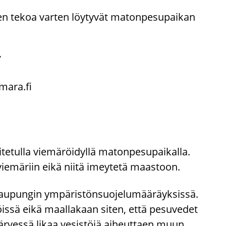
us­ten tekoa var­ten löy­ty­vät ma­ton­pe­su­pai­kan
7
ma­ra.fi
e­tul­la vie­mä­röi­dyl­lä ma­ton­pe­su­pai­kal­la.
si­vie­mä­riin eikä niitä imey­te­tä maas­toon.
u­pun­gin ym­pä­ris­tön­suo­je­lu­mää­räyk­sis­sä.
töis­sä eikä maal­la­kaan siten, että pe­su­ve­det
­ves­sä likaa ve­sis­tö­jä ai­heut­taen muun