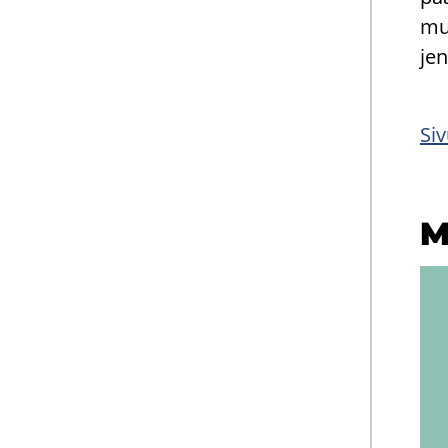
mua
jen
Siv
M