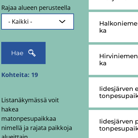
Rajaa alueen perusteella
Hal­ko­nie­me
ka
Hae
Hir­vi­nie­me
ka
Kohteita:
19
Ii­des­jär­ven
ton­pe­su­paik
Listanäkymässä voit
hakea
matonpesupaikkaa
Ii­des­jär­ven
nimellä ja rajata paikkoja
ton­pe­su­paik
alueittain.