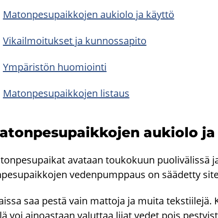
Ma­ton­pe­su­paik­ko­jen au­kio­lo ja käyt­tö
Vi­kail­moi­tuk­set ja kun­nos­sa­pi­to
Ym­pä­ris­tön huo­mioin­ti
Ma­ton­pe­su­paik­ko­jen lis­taus
­ton­pe­su­paik­ko­jen au­kio­lo ja
ton­pe­su­pai­kat ava­taan tou­ko­kuun puo­li­vä­lis­sä j
­pe­su­paik­ko­jen ve­den­pump­paus on sää­det­ty siten
tais­sa saa pestä vain mat­to­ja ja muita teks­tii­le­j
l­lä voi ai­noas­taan va­lut­taa liiat vedet pois pes­tyi