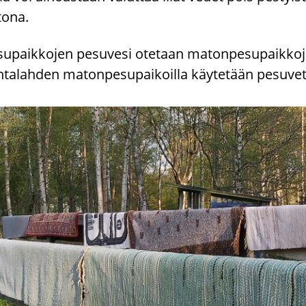
to­na.
su­paik­ko­jen pe­su­ve­si ote­taan ma­ton­pe­su­paik­ko­j
­ta­lah­den ma­ton­pe­su­pai­koil­la käy­te­tään pe­su­ve­te