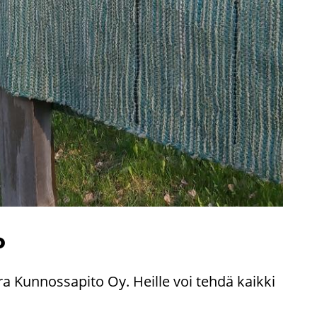
o
­ra Kun­nos­sa­pi­to Oy. Heil­le voi tehdä kaik­ki