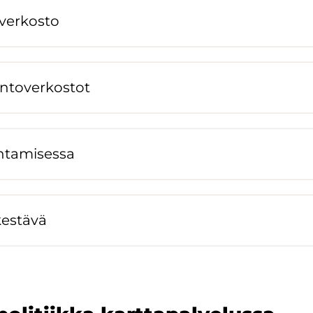
ver­kos­to
n­to­ver­kos­tot
­ta­mi­ses­sa
 kes­tä­vä