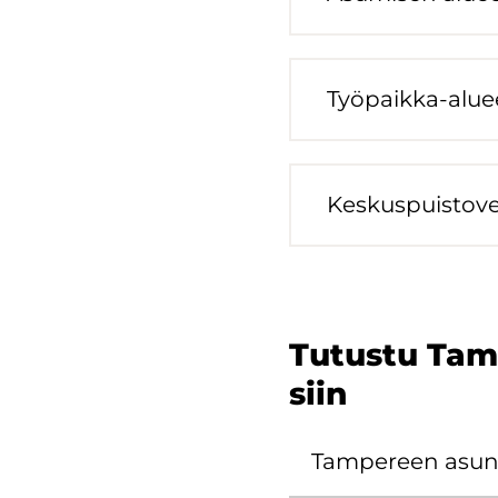
Työpaikka-​alue
Kes­kus­puis­to­v
Tu­tus­tu Tam­
siin
Tam­pe­reen asunto-