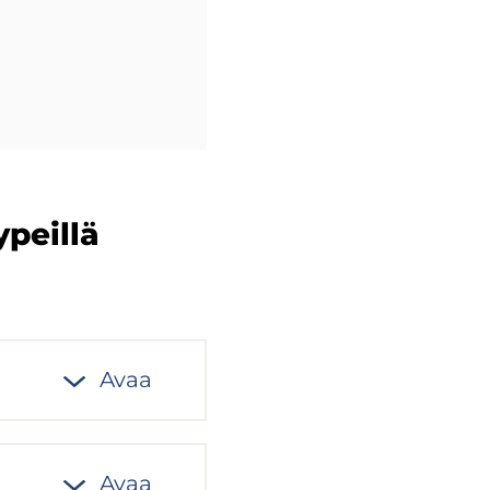
­peil­lä
Avaa
Avaa