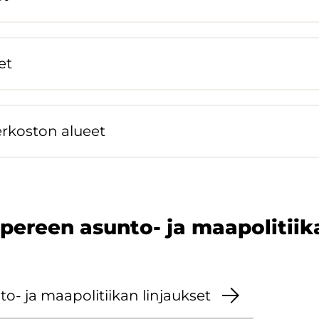
et
er­kos­ton alu­eet
pe­reen asunto-​ ja maa­po­li­tii­k
​ ja maa­po­li­tii­kan lin­jauk­set