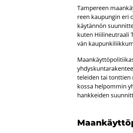
Tam­pe­reen maan­käyt­t
reen kau­pun­gin eri oh­
käy­tän­nön suun­nit­te
kuten Hii­li­neut­raa­l
vän kau­pun­ki­liik­ku­mi
Maan­käyt­tö­po­li­tii­kas
yh­dys­kun­ta­ra­ken­tee
te­lei­den tai tont­tien
kos­sa hel­pom­min yh­t
hank­kei­den suun­nit­t
Maan­käyt­tö­po