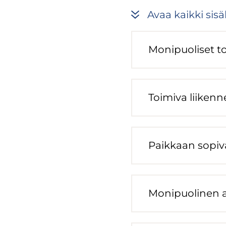
Avaa kaik­ki si­säl
Mo­ni­puo­li­set t
Toi­mi­va lii­ken­n
Paik­kaan so­pi­
Mo­ni­puo­li­nen 