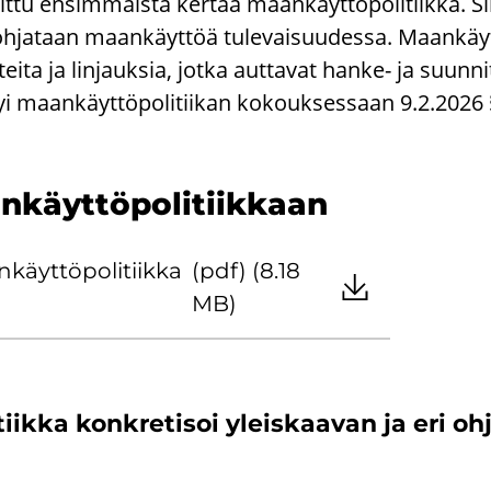
t­tu en­sim­mäis­tä ker­taa maan­käyt­tö­po­li­tiik­ka. Sil
ja­taan maan­käyt­töä tu­le­vai­suu­des­sa. Maan­käyt­tö­
ei­ta ja lin­jauk­sia, jotka aut­ta­vat hanke-​ ja suun­nit
syi maan­käyt­tö­po­li­tii­kan ko­kouk­ses­saan 9.2.2026
­käyt­tö­po­li­tiik­kaan
yt­tö­po­li­tiik­ka
(pdf) (8.18
MB)
tiik­ka kon­kre­ti­soi yleis­kaa­van ja eri oh­