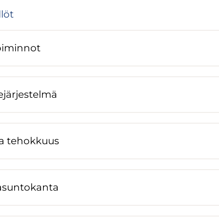
­löt
oi­min­not
e­jär­jes­tel­mä
va te­hok­kuus
asun­to­kan­ta