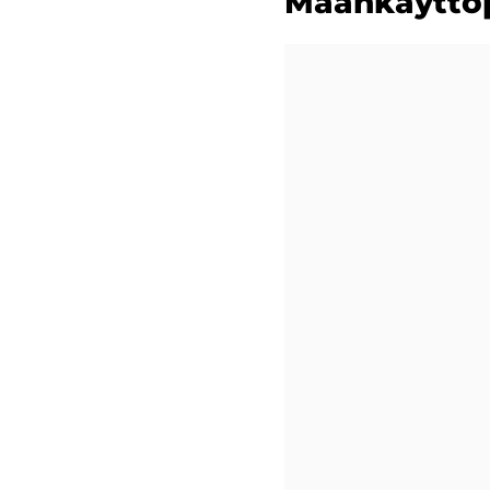
Maan­käyt­tö­po