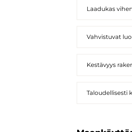
Laa­du­kas vi­her­
Vah­vis­tu­vat luo
Kes­tä­vyys ra­ken
Ta­lou­del­li­ses­ti