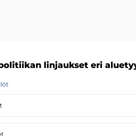
­li­tii­kan lin­jauk­set eri alue­tyy
­löt
t
et