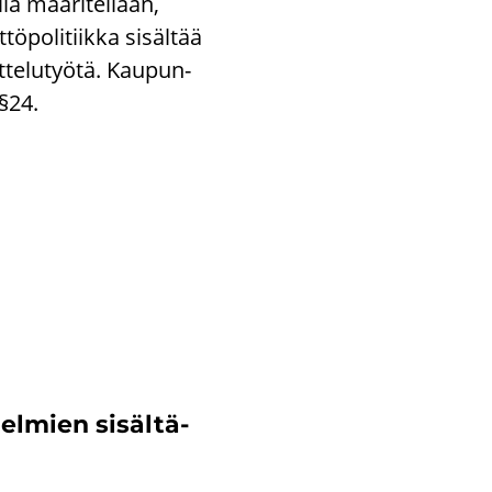
lä mää­ri­tel­lään,
po­li­tiik­ka si­säl­tää
­te­lu­työ­tä. Kau­pun­
 §24.
jel­mien si­säl­tä­