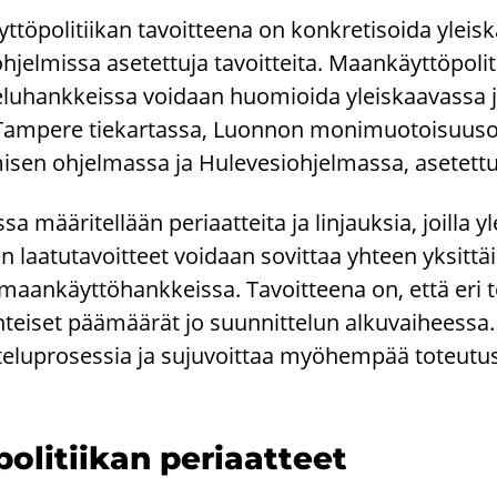
ö­po­li­tii­kan ta­voit­tee­na on kon­kre­ti­soi­da yleis
jel­mis­sa ase­tet­tu­ja ta­voit­tei­ta. Maan­käyt­tö­po­l
­lu­hank­keis­sa voi­daan huo­mioi­da yleis­kaa­vas­sa ja
i Tam­pe­re tie­kar­tas­sa, Luon­non mo­ni­muo­toi­suus­o
­sen oh­jel­mas­sa ja Hu­le­ve­sioh­jel­mas­sa, ase­tet­tu­j
­sa mää­ri­tel­lään pe­ri­aat­tei­ta ja lin­jauk­sia, joil­la 
n laa­tu­ta­voit­teet voi­daan so­vit­taa yh­teen yk­sit­t
 maan­käyt­tö­hank­keis­sa. Ta­voit­tee­na on, että eri toi
ei­set pää­mää­rät jo suun­nit­te­lun al­ku­vai­hees­sa
e­lu­pro­ses­sia ja su­ju­voit­taa myö­hem­pää to­teu­tus
­li­tii­kan pe­ri­aat­teet