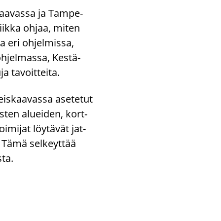
­kaa­vas­sa ja Tam­pe­
i­tiik­ka ohjaa, miten
 eri oh­jel­mis­sa,
h­jel­mas­sa, Kes­tä­
a ta­voit­tei­ta.
yleis­kaa­vas­sa ase­te­tut
äis­ten aluei­den, kort­
­mi­jat löy­tä­vät jat­
. Tämä sel­keyt­tää
­ta.