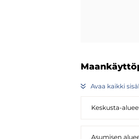
Maan­käyt­tö­po
Avaa kaik­ki si­säl
Keskusta-​aluee
Asu­mi­sen alu­e