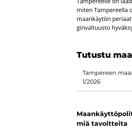
Tam­pe­reel­le on laa­di
miten Tam­pe­reel­la oh­
maan­käy­tön pe­ri­aat­t
gin­val­tuus­to hy­väk­
Tu­tus­tu maan
Tam­pe­reen maan­kä
1/2026
Maan­käyt­tö­po­li­
miä ta­voit­tei­ta