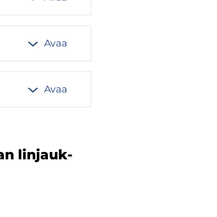
Avaa
Avaa
an lin­jauk­