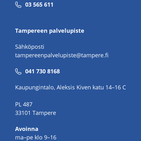
Puhelinnumero
03 565 611
Tampereen palvelupiste
Sähköposti
tampereenpalvelupiste@tampere.fi
Puhelinnumero
041 730 8168
Kaupungintalo, Aleksis Kiven katu 14–16 C
PL 487
33101 Tampere
Avoinna
ma–pe klo 9–16