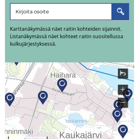
Karttanäkymässä näet raitin kohteiden sijainnit.
Listanäkymässä näet kohteet raitin suositellussa
kulkujärjestyksessä.