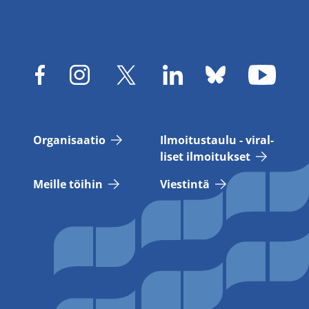
Or­ga­ni­saa­tio
Il­moi­tus­tau­lu - vi­ral­
li­set il­moi­tuk­set
Meil­le töi­hin
Vies­tin­tä