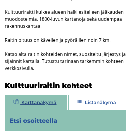
Kult­tuu­ri­rait­ti kul­kee alu­een halki esi­tel­leen jää­kau­den
muo­dos­tel­mia, 1800-​luvun kar­ta­no­ja sekä uu­dem­paa
ra­ken­nus­kan­taa.
Rai­tin pi­tuus on kä­vel­len ja pyö­räil­len noin 7 km.
Katso alta rai­tin koh­tei­den nimet, suo­si­tel­tu jär­jes­tys ja
si­jain­nit kar­tal­la. Tu­tus­tu ta­ri­naan tar­kem­min koh­teen
verk­ko­si­vul­la.
Kult­tuu­ri­rai­tin koh­teet
Karttanäkymä
Listanäkymä
Etsi osoit­teel­la