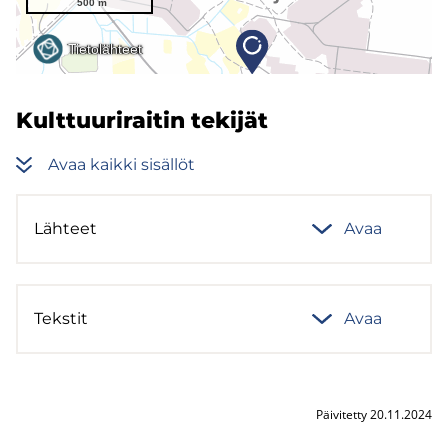
Kult­tuu­ri­rai­tin te­ki­jät
Avaa kaik­ki si­säl­löt
Läh­teet
Avaa
Teks­tit
Avaa
Päivitetty 20.11.2024