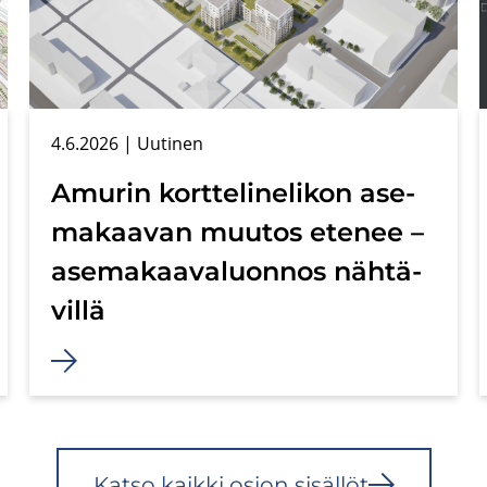
4.6.2026
| Uu­ti­nen
Amu­rin kort­te­li­ne­li­kon ase­
ma­kaa­van muu­tos ete­nee –
ase­ma­kaa­va­luon­nos näh­tä­
vil­lä
Katso kaik­ki osion si­säl­löt