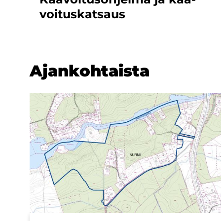
voi­tus­kat­saus
Ajan­koh­tais­ta