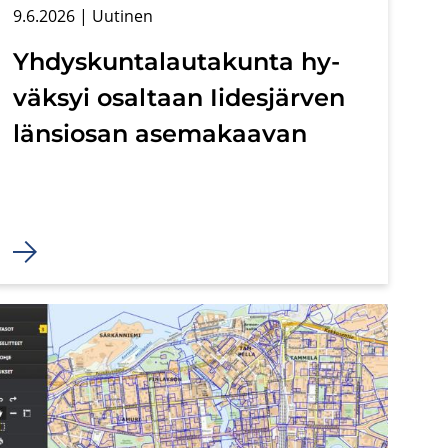
9.6.2026
| Uu­ti­nen
Yh­dys­kun­ta­lau­ta­kun­ta hy­
väk­syi osal­taan Ii­des­jär­ven
län­sio­san ase­ma­kaa­van