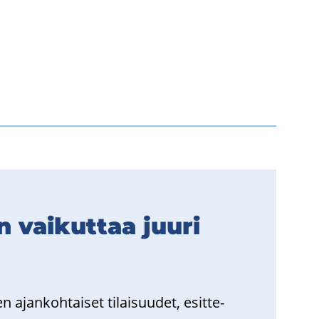
 vai­kut­taa juuri
 ajan­koh­tai­set ti­lai­suu­det, esit­te­