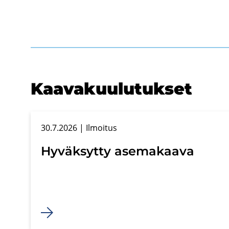
Kaa­va­kuu­lu­tuk­set
30.7.2026
| Il­moi­tus
Hy­väk­syt­ty ase­ma­kaa­va