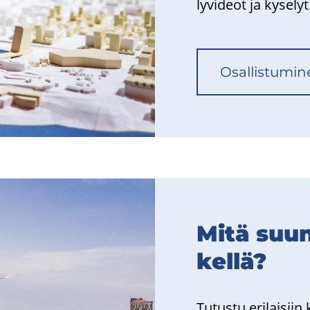
ly­vi­deot ja ky­se­lyt
Osal­lis­tu­mi­
Mitä suun­
kel­lä?
Tu­tus­tu eri­lai­sii