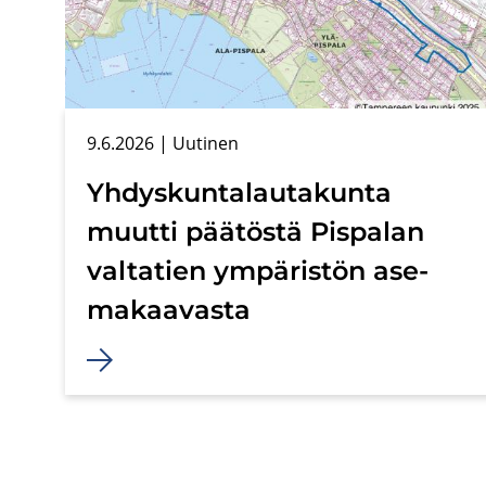
9.6.2026
| Uu­ti­nen
Yh­dys­kun­ta­lau­ta­kun­ta
muut­ti pää­tös­tä Pis­pa­lan
val­ta­tien ym­pä­ris­tön ase­
ma­kaa­vas­ta