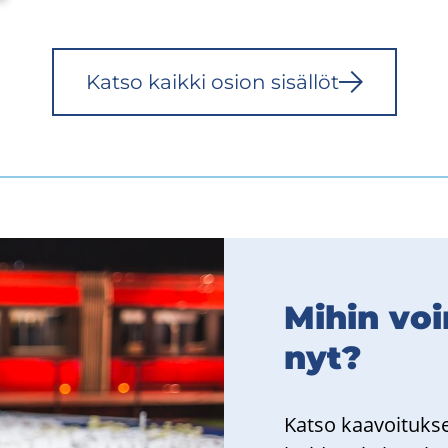
Katso kaik­ki osion si­säl­löt
Mihin voin
nyt?
Katso kaa­voi­tuk­sen