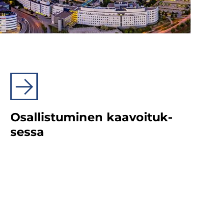
Osal­lis­tu­mi­nen kaa­voi­tuk­
ses­sa