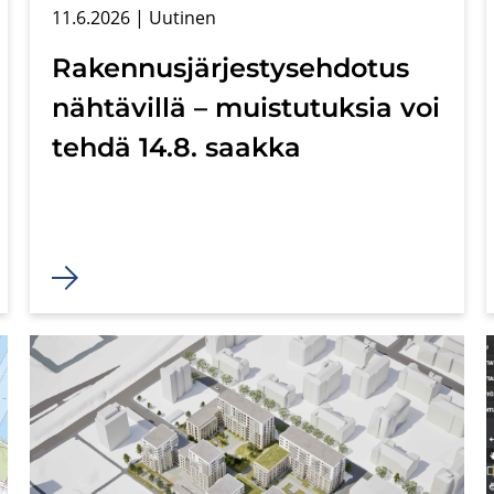
11.6.2026
| Uu­ti­nen
Ra­ken­nus­jär­jes­ty­seh­do­tus
näh­tä­vil­lä – muis­tu­tuk­sia voi
tehdä 14.8. saak­ka