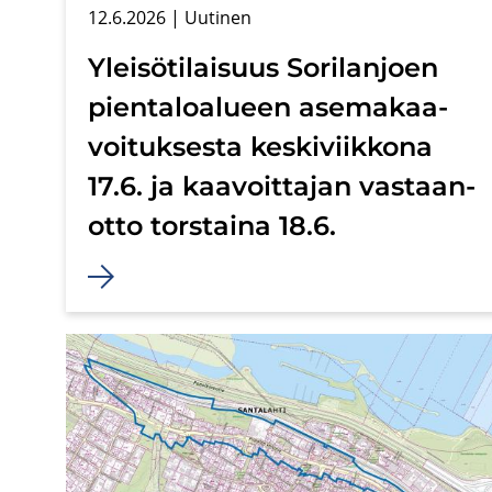
12.6.2026
| Uu­ti­nen
Ylei­sö­ti­lai­suus So­ri­lan­joen
pien­ta­loa­lu­een ase­ma­kaa­
voi­tuk­ses­ta kes­ki­viik­ko­na
17.6. ja kaa­voit­ta­jan vas­taan­
ot­to tors­tai­na 18.6.