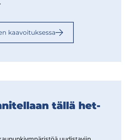
.
nen kaa­voi­tuk­ses­sa
ni­tel­laan tällä het­
n kau­pun­kiym­pä­ris­töä uu­dis­ta­viin