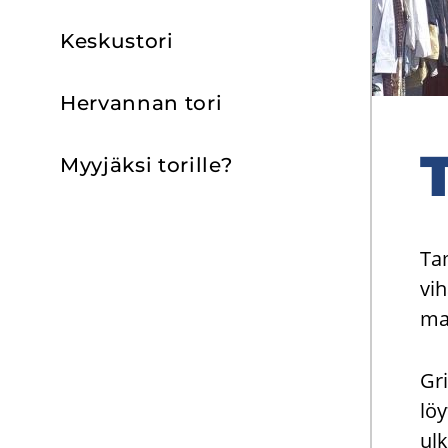
Kes­kus­to­ri
Her­van­nan tori
T
Myy­jäk­si to­ril­le?
Ta
vih
mar
Gri
lö
ul