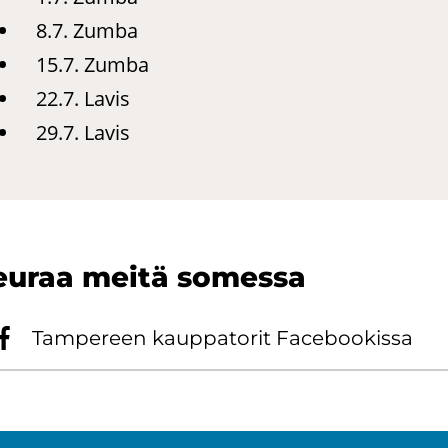
8.7. Zumba
15.7. Zumba
22.7. Lavis
29.7. Lavis
eu­raa meitä so­mes­sa
Tam­pe­reen kaup­pa­to­rit Face­boo­kis­sa