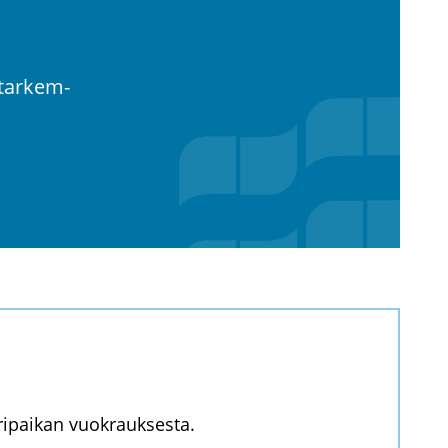
u tar­kem­
oripaikan vuokrauksesta.