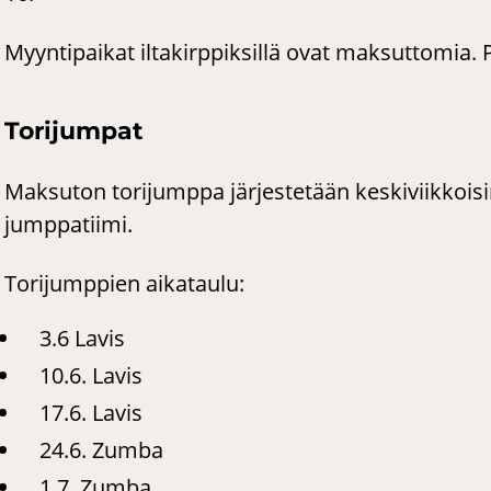
Myyntipaikat iltakirppiksillä ovat maksuttomia. 
To­ri­jum­pat
Maksuton torijumppa järjestetään keskiviikkois
jumppatiimi.
Torijumppien aikataulu:
3.6 Lavis
10.6. Lavis
17.6. Lavis
24.6. Zumba
1.7. Zumba