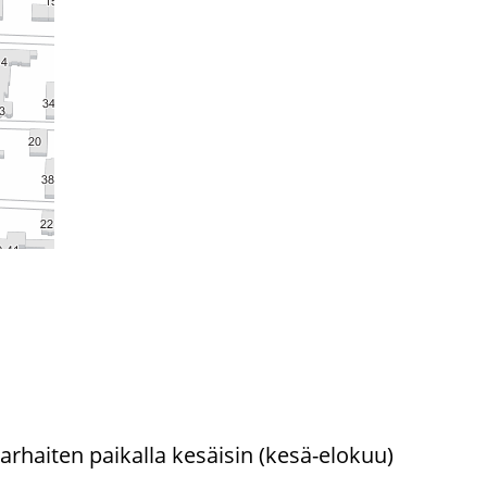
r­hai­ten pai­kal­la ke­säi­sin (kesä-​elokuu)