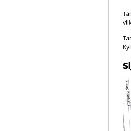
Tam
vil
Ta
Kyl
Si