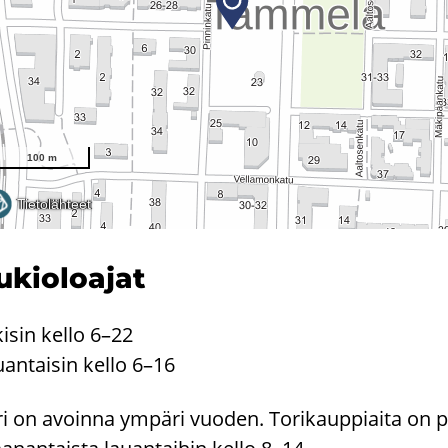
­kio­loa­jat
ki­sin kello 6–22
­an­tai­sin kello 6–16
i on avoin­na ym­pä­ri vuo­den. To­ri­kaup­piai­ta on pa