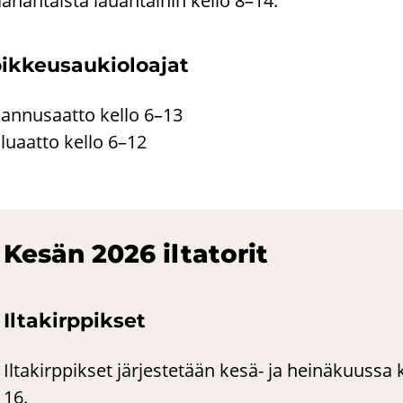
­nan­tais­ta lau­an­tai­hin kello 8–14.
ik­keus­au­kio­loa­jat
han­nusaat­to kello 6–13
­lu­aat­to kello 6–12
Kesän 2026 il­ta­to­rit
Il­ta­kirp­pik­set
Iltakirppikset järjestetään kesä- ja heinäkuussa k
16.