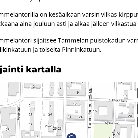
melantorilla on kesäaikaan varsin vilkas kirpput
kkaana aina jouluun asti ja alkaa jälleen vilkastua
mmelantori sijaitsee Tammelan puistokadun varrel
likinkatuun ja toiselta Pinninkatuun.
­jain­ti kar­tal­la