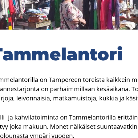
am­me­lan­to­ri
mmelantorilla on Tampereen toreista kaikkein mon
annestarjonta on parhaimmillaan kesäaikana. Tori
joja, leivonnaisia, matkamuistoja, kukkia ja käsi
lli- ja kahvilatoiminta on Tammelantorilla erittäin 
ytyy joka makuun. Monet nälkäiset suuntaavatki
kolounasta ympäri vuoden.