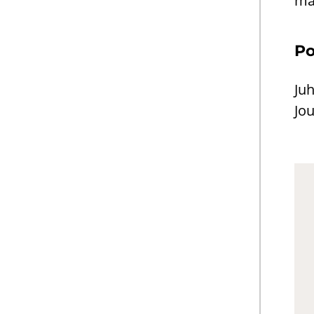
maa
Po
Ju­
Jou