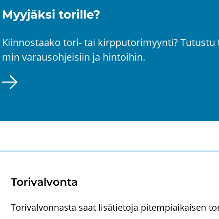
Myy­jäk­si to­ril­le?
Kiin­nos­taa­ko tori- tai kirp­pu­to­ri­myyn­ti? Tu­tus­t
min va­raus­oh­jei­siin ja hin­toi­hin.
To­ri­val­von­ta
Torivalvonnasta saat lisätietoja pitempiaikaisen t