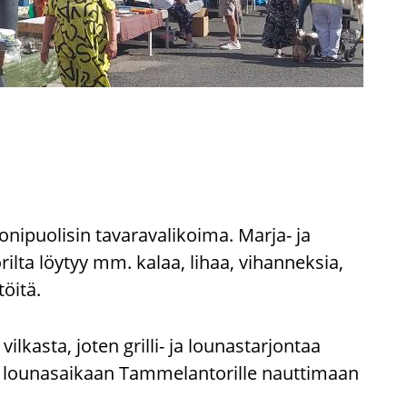
ipuolisin tavaravalikoima. Marja- ja
lta löytyy mm. kalaa, lihaa, vihanneksia,
töitä.
vilkasta, joten grilli- ja lounastarjontaa
n lounasaikaan Tammelantorille nauttimaan