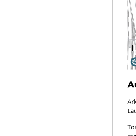
Au
Ar­
Lau
Tor