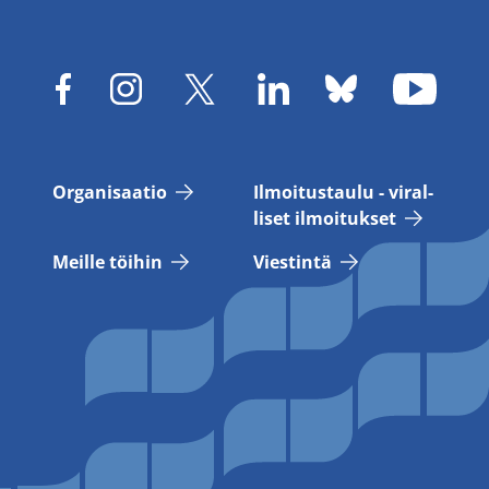
Or­ga­ni­saa­tio
Il­moi­tus­tau­lu - vi­ral­
li­set il­moi­tuk­set
Meil­le töi­hin
Vies­tin­tä