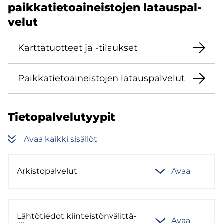
paik­ka­tie­toai­neis­to­jen la­taus­pal­
ve­lut
Kart­ta­tuot­teet ja -​tilaukset
Paik­ka­tie­toai­neis­to­jen la­taus­pal­ve­lut
Tie­to­pal­ve­lu­tyy­pit
Avaa kaik­ki si­säl­löt
Ar­kis­to­pal­ve­lut
Avaa
Läh­tö­tie­dot kiin­teis­tön­vä­lit­tä­
Avaa