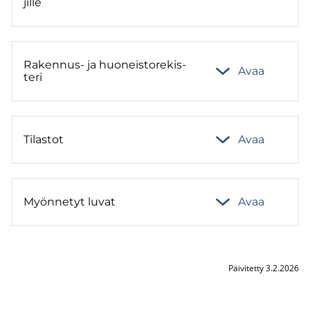
jil­le
Rakennus-​ ja huo­neis­to­re­kis­
Avaa
te­ri
Ti­las­tot
Avaa
Myön­ne­tyt luvat
Avaa
Päivitetty 3.2.2026