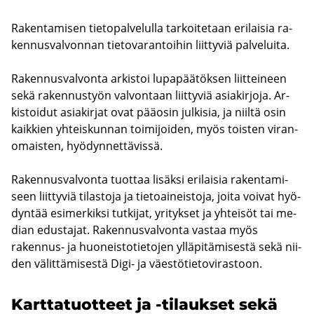
Ra­ken­ta­mi­sen tie­to­pal­ve­lul­la tar­koi­te­taan eri­lai­sia ra­
ken­nus­val­von­nan tie­to­va­ran­toi­hin liit­ty­viä pal­ve­lui­ta.
Ra­ken­nus­val­von­ta ar­kis­toi lu­pa­pää­tök­sen liit­tei­neen
sekä ra­ken­nus­työn val­von­taan liit­ty­viä asia­kir­jo­ja. Ar­
kis­toi­dut asia­kir­jat ovat pää­osin jul­ki­sia, ja niil­tä osin
kaik­kien yh­teis­kun­nan toi­mi­joi­den, myös tois­ten vi­ran­
omais­ten, hyö­dyn­net­tä­vis­sä.
Ra­ken­nus­val­von­ta tuot­taa li­säk­si eri­lai­sia ra­ken­ta­mi­
seen liit­ty­viä ti­las­to­ja ja tie­toai­neis­to­ja, joita voi­vat hyö­
dyn­tää esi­mer­kik­si tut­ki­jat, yri­tyk­set ja yh­tei­söt tai me­
dian edus­ta­jat. Ra­ken­nus­val­von­ta vas­taa myös
rakennus-​ ja huo­neis­to­tie­to­jen yl­lä­pi­tä­mi­ses­tä sekä nii­
den vä­lit­tä­mi­ses­tä Digi- ja väes­tö­tie­to­vi­ras­toon.
Kart­ta­tuot­teet ja -​tilaukset sekä