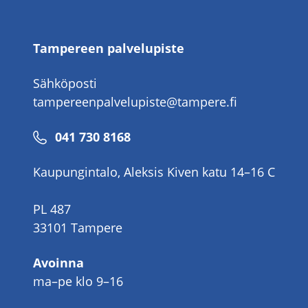
Tampereen palvelupiste
Sähköposti
tampereenpalvelupiste@tampere.fi
Puhelinnumero
041 730 8168
Kaupungintalo, Aleksis Kiven katu 14–16 C
PL 487
33101 Tampere
Avoinna
ma–pe klo 9–16