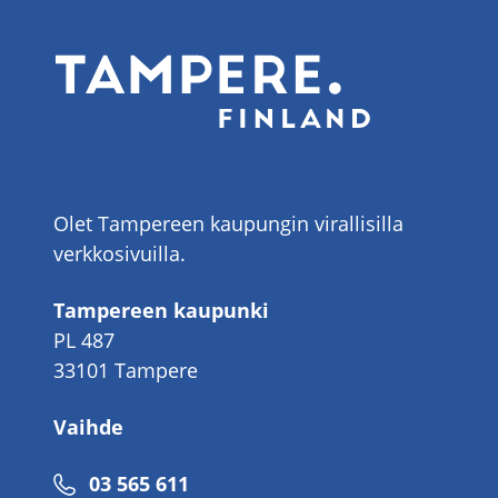
Olet Tampereen kaupungin virallisilla
verkkosivuilla.
Tampereen kaupunki
PL 487
33101 Tampere
Vaihde
Puhelinnumero
03 565 611