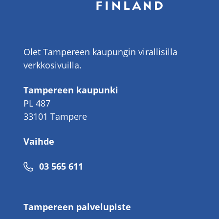
Olet Tampereen kaupungin virallisilla
verkkosivuilla.
Tampereen kaupunki
PL 487
33101 Tampere
Vaihde
Puhelinnumero
03 565 611
Tampereen palvelupiste