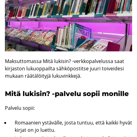
Mak­sut­to­mas­sa Mitä lu­ki­sin? -​verkkopalvelussa saat
kir­jas­ton lu­kuop­pail­ta säh­kö­pos­tit­se juuri toi­vei­de­si
mu­kaan rää­tä­löi­ty­jä lu­ku­vink­ke­jä.
Mitä lu­ki­sin? -​palvelu sopii mo­nil­le
Pal­ve­lu sopii:
Ro­maa­nien ys­tä­väl­le, josta tun­tuu, että kaik­ki hyvät
kir­jat on jo luet­tu.