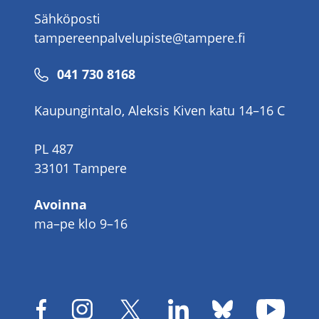
Sähköposti
tampereenpalvelupiste@tampere.fi
Puhelinnumero
041 730 8168
Kaupungintalo, Aleksis Kiven katu 14–16 C
PL 487
33101 Tampere
Avoinna
ma–pe klo 9–16