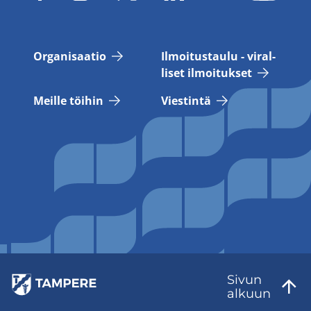
Or­ga­ni­saa­tio
Il­moi­tus­tau­lu - vi­ral­
li­set il­moi­tuk­set
Meil­le töi­hin
Vies­tin­tä
Sivun
al­kuun