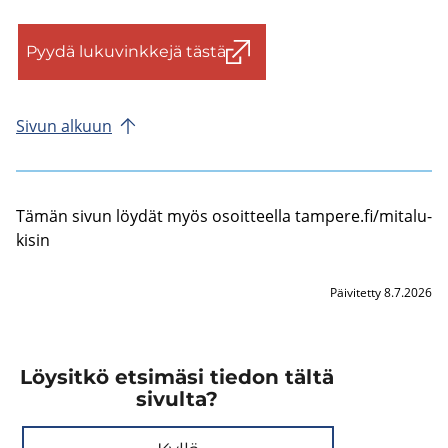
Pyydä lu­ku­vink­ke­jä tästä
Sivun al­kuun
Tämän sivun löy­dät myös osoit­teel­la tam­pe­re.fi/mi­ta­lu­
ki­sin
Päivitetty 8.7.2026
Löysitkö etsimäsi tiedon tältä
sivulta?