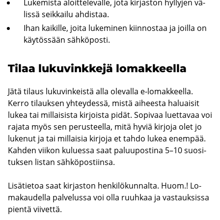
Lu­ke­mis­ta aloit­te­le­val­le, jota kir­jas­ton hyl­ly­jen vä­
lis­sä seik­kai­lu ah­dis­taa.
Ihan kai­kil­le, joita lu­ke­mi­nen kiin­nos­taa ja joil­la on
käy­tös­sään säh­kö­pos­ti.
Tilaa lu­ku­vink­ke­jä lo­mak­keel­la
Jätä ti­laus lu­ku­vin­keis­tä alla ole­val­la e-​lomakkeella.
Kerro ti­lauk­sen yh­tey­des­sä, mistä ai­hees­ta ha­luai­sit
lukea tai mil­lai­sis­ta kir­jois­ta pidät. So­pi­vaa luet­ta­vaa voi
ra­ja­ta myös sen pe­rus­teel­la, mitä hyviä kir­jo­ja olet jo
lu­ke­nut ja tai mil­lai­sia kir­jo­ja et tahdo lukea enem­pää.
Kah­den vii­kon ku­lues­sa saat pa­luu­pos­ti­na 5–10 suo­si­
tuk­sen lis­tan säh­kö­pos­tiin­sa.
Li­sä­tie­toa saat kir­jas­ton hen­ki­lö­kun­nal­ta. Huom.! Lo­
ma­kau­del­la pal­ve­lus­sa voi olla ruuh­kaa ja vas­tauk­sis­sa
pien­tä vii­vet­tä.