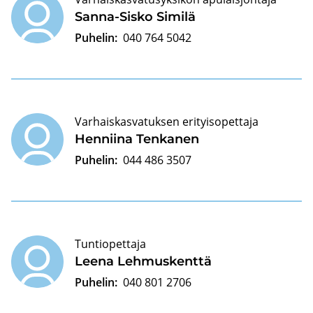
Sanna-​Sisko Si­mi­lä
Puhelin:
040 764 5042
Varhaiskasvatuksen erityisopettaja
Hen­nii­na Ten­ka­nen
Puhelin:
044 486 3507
Tuntiopettaja
Leena Leh­mus­kent­tä
Puhelin:
040 801 2706