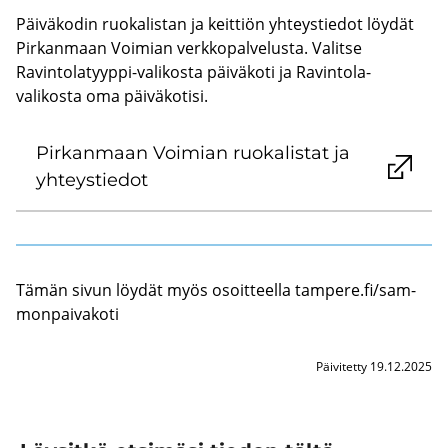
Päiväkodin ruokalistan ja keittiön yhteystiedot löydät
Pirkanmaan Voimian verkkopalvelusta. Valitse
Ravintolatyyppi-valikosta päiväkoti ja Ravintola-
valikosta oma päiväkotisi.
Pir­kan­maan Voi­mian ruo­ka­lis­tat ja
yh­teys­tie­dot
Tämän sivun löy­dät myös osoit­teel­la tam­pe­re.fi/sam­
mon­pai­va­ko­ti
Päivitetty 19.12.2025