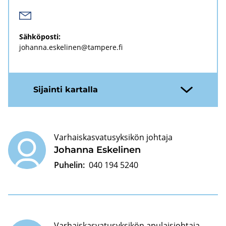
Säh­kö­pos­ti:
jo­han­na.es­ke­li­nen@tam­pe­re.fi
Si­jain­ti kar­tal­la
Varhaiskasvatusyksikön johtaja
Jo­han­na Es­ke­li­nen
Puhelin:
040 194 5240
Varhaiskasvatusyksikön apulaisjohtaja