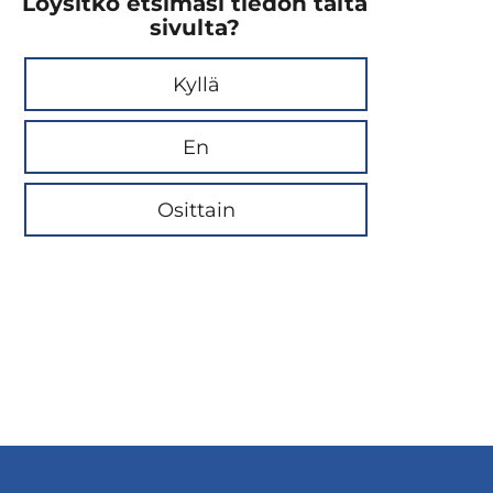
Löysitkö etsimäsi tiedon tältä
sivulta?
Kyllä
En
Osittain