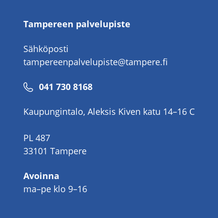
Tampereen palvelupiste
Sähköposti
tampereenpalvelupiste@tampere.fi
Puhelinnumero
041 730 8168
Kaupungintalo, Aleksis Kiven katu 14–16 C
PL 487
33101 Tampere
Avoinna
ma–pe klo 9–16