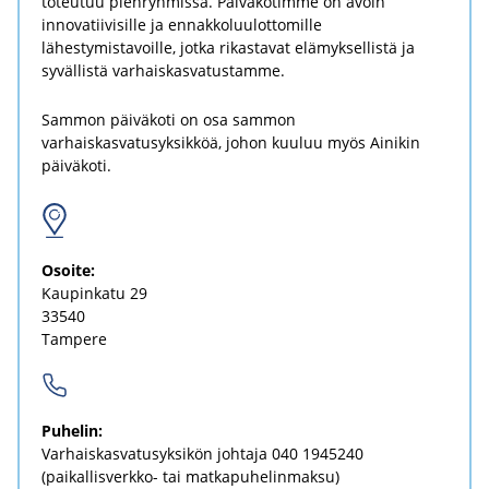
toteutuu pienryhmissä. Päiväkotimme on avoin
innovatiivisille ja ennakkoluulottomille
lähestymistavoille, jotka rikastavat elämyksellistä ja
syvällistä varhaiskasvatustamme.
Sammon päiväkoti on osa sammon
varhaiskasvatusyksikköä, johon kuuluu myös Ainikin
päiväkoti.
Osoi­te:
Kau­pin­ka­tu 29
33540
Tam­pe­re
Pu­he­lin:
Var­hais­kas­va­tusyk­si­kön joh­ta­ja
040 1945240
(paikallisverkko-​ tai mat­ka­pu­he­lin­mak­su)