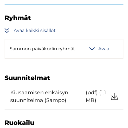
Ryh­mät
Avaa kaik­ki si­säl­löt
Sam­mon päi­vä­ko­din ryh­mät
Avaa
Suun­ni­tel­mat
Kiusaa­mi­sen eh­käi­syn
(pdf) (1.1
suun­ni­tel­ma (Sampo)
MB)
Ruo­kai­lu