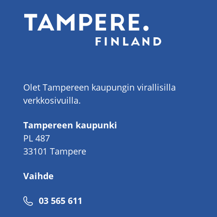
Olet Tampereen kaupungin virallisilla
verkkosivuilla.
Tampereen kaupunki
PL 487
33101 Tampere
Vaihde
Puhelinnumero
03 565 611