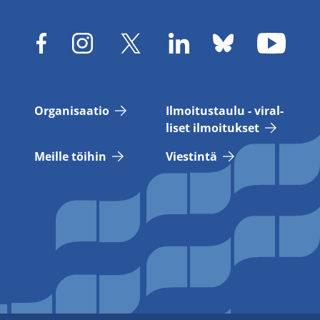
Or­ga­ni­saa­tio
Il­moi­tus­tau­lu - vi­ral­
li­set il­moi­tuk­set
Meil­le töi­hin
Vies­tin­tä