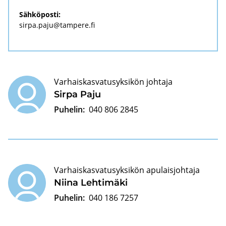
Säh­kö­pos­ti:
sirpa.paju@tam­pe­re.fi
Varhaiskasvatusyksikön johtaja
Sirpa Paju
Puhelin:
040 806 2845
Varhaiskasvatusyksikön apulaisjohtaja
Niina Leh­ti­mä­ki
Puhelin:
040 186 7257