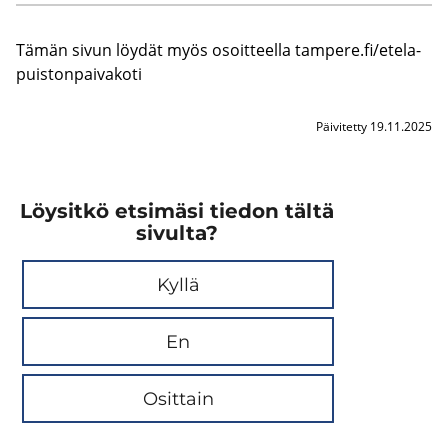
Tämän sivun löy­dät myös osoit­teel­la tam­pe­re.fi/ete­la­
puis­ton­pai­va­ko­ti
Päivitetty 19.11.2025
Löysitkö etsimäsi tiedon tältä
sivulta?
Kyllä
En
Osittain