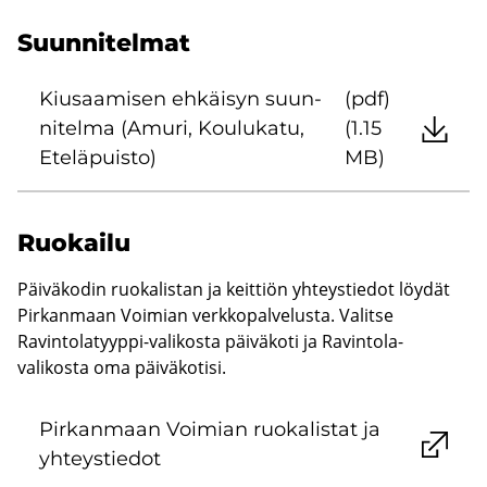
Suun­ni­tel­mat
Kiusaa­mi­sen eh­käi­syn suun­
(pdf)
ni­tel­ma (Amuri, Kou­lu­ka­tu,
(1.15
Ete­lä­puis­to)
MB)
Ruo­kai­lu
Päiväkodin ruokalistan ja keittiön yhteystiedot löydät
Pirkanmaan Voimian verkkopalvelusta. Valitse
Ravintolatyyppi-valikosta päiväkoti ja Ravintola-
valikosta oma päiväkotisi.
Pir­kan­maan Voi­mian ruo­ka­lis­tat ja
yh­teys­tie­dot