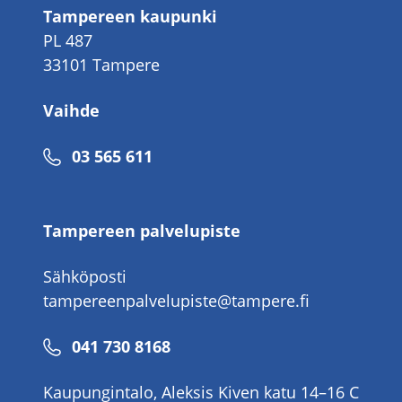
Tampereen kaupunki
PL 487
33101 Tampere
Vaihde
Puhelinnumero
03 565 611
Tampereen palvelupiste
Sähköposti
tampereenpalvelupiste@tampere.fi
Puhelinnumero
041 730 8168
Kaupungintalo, Aleksis Kiven katu 14–16 C