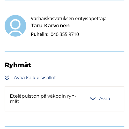
Varhaiskasvatuksen erityisopettaja
Taru Kar­vo­nen
Puhelin:
040 355 9710
Ryh­mät
Avaa kaik­ki si­säl­löt
Ete­lä­puis­ton päi­vä­ko­din ryh­
Avaa
mät