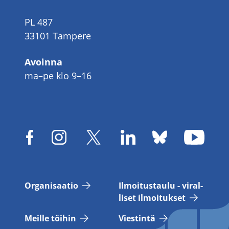
PL 487
33101 Tampere
Avoinna
ma–pe klo 9–16
Or­ga­ni­saa­tio
Il­moi­tus­tau­lu - vi­ral­
li­set il­moi­tuk­set
Meil­le töi­hin
Vies­tin­tä