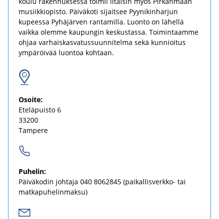
koulu rakennuksessa toimii iltaisin myös Pirkanmaan
musiikkiopisto. Päiväkoti sijaitsee Pyynikinharjun
kupeessa Pyhäjärven rantamilla. Luonto on lähellä
vaikka olemme kaupungin keskustassa. Toimintaamme
ohjaa varhaiskasvatussuunnitelma sekä kunnioitus
ympäröivää luontoa kohtaan.
Osoi­te:
Ete­lä­puis­to 6
33200
Tam­pe­re
Pu­he­lin:
Päi­vä­ko­din joh­ta­ja
040 8062845
(paikallisverkko-​ tai
mat­ka­pu­he­lin­mak­su)