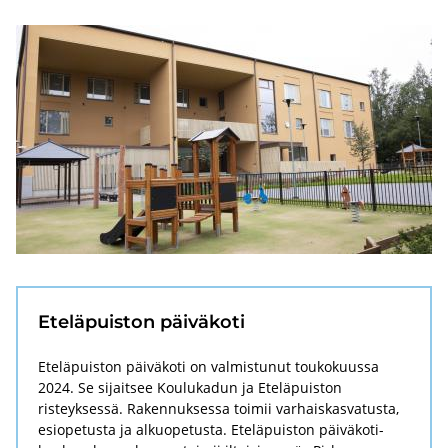
Ete­lä­puis­ton päi­vä­ko­ti
Eteläpuiston päiväkoti on valmistunut toukokuussa
2024. Se sijaitsee Koulukadun ja Eteläpuiston
risteyksessä. Rakennuksessa toimii varhaiskasvatusta,
esiopetusta ja alkuopetusta. Eteläpuiston päiväkoti-