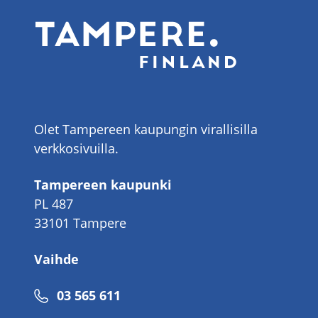
Olet Tampereen kaupungin virallisilla
verkkosivuilla.
Tampereen kaupunki
PL 487
33101 Tampere
Vaihde
Puhelinnumero
03 565 611