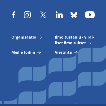
Or­ga­ni­saa­tio
Il­moi­tus­tau­lu - vi­ral­
li­set il­moi­tuk­set
Meil­le töi­hin
Vies­tin­tä