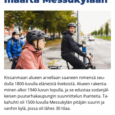
Kis­san­maan alu­een ar­vel­laan saa­neen ni­men­sä seu­
dul­la 1800-​luvulla elä­neis­tä il­vek­sis­tä. Alu­een ra­ken­ta­
mi­nen alkoi 1940-​luvun lo­pul­la, ja se edus­taa so­dan­jäl­
kei­sen puu­tar­ha­kau­pun­gin suun­nit­te­lun ihan­tei­ta. Ta­
ka­huh­ti oli 1500-​luvulla Mes­su­ky­län pi­tä­jän suu­rin ja
van­hin kylä, jossa oli lähes 30 tilaa.