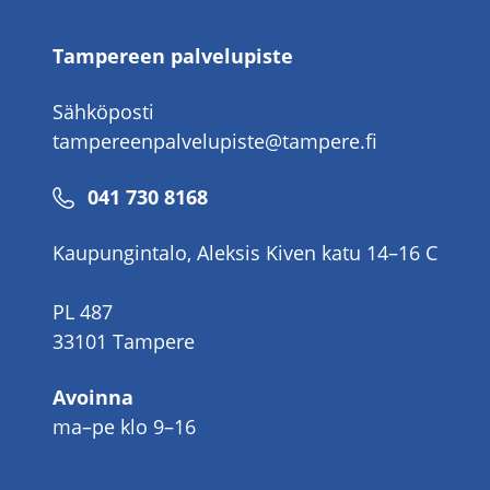
Tampereen palvelupiste
Sähköposti
tampereenpalvelupiste@tampere.fi
Puhelinnumero
041 730 8168
Kaupungintalo, Aleksis Kiven katu 14–16 C
PL 487
33101 Tampere
Avoinna
ma–pe klo 9–16