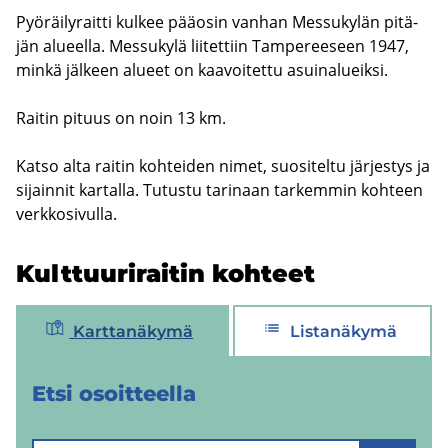
Pyö­räi­ly­rait­ti kul­kee pää­osin van­han Mes­su­ky­län pi­tä­
jän alu­eel­la. Mes­su­ky­lä lii­tet­tiin Tam­pe­ree­seen 1947,
minkä jäl­keen alu­eet on kaa­voi­tet­tu asui­na­lueik­si.
Rai­tin pi­tuus on noin 13 km.
Katso alta rai­tin koh­tei­den nimet, suo­si­tel­tu jär­jes­tys ja
si­jain­nit kar­tal­la. Tu­tus­tu ta­ri­naan tar­kem­min koh­teen
verk­ko­si­vul­la.
Kult­tuu­ri­rai­tin koh­teet
Karttanäkymä
Listanäkymä
Etsi osoit­teel­la