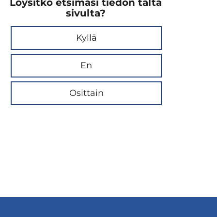
Löysitkö etsimäsi tiedon tältä
sivulta?
Kyllä
En
Osittain