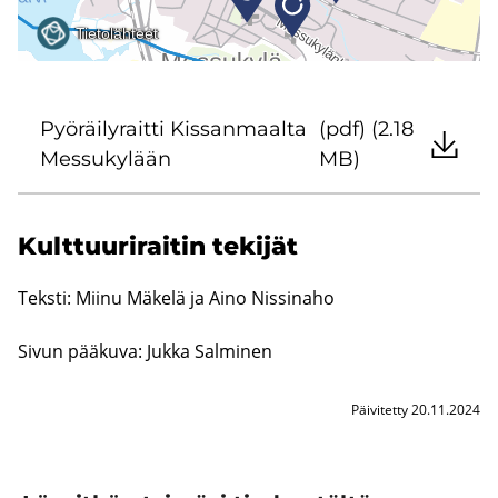
Pyö­räi­ly­rait­ti Kis­san­maal­ta
(pdf) (2.18
Mes­su­ky­lään
MB)
Kult­tuu­ri­rai­tin te­ki­jät
Teks­ti: Miinu Mä­ke­lä ja Aino Nis­si­na­ho
Sivun pää­ku­va: Jukka Sal­mi­nen
Päivitetty 20.11.2024