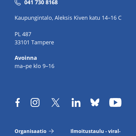
Puhelinnumero
041 730 8168
Kaupungintalo, Aleksis Kiven katu 14–16 C
PL 487
33101 Tampere
Avoinna
ma–pe klo 9–16
Or­ga­ni­saa­tio
Il­moi­tus­tau­lu - vi­ral­