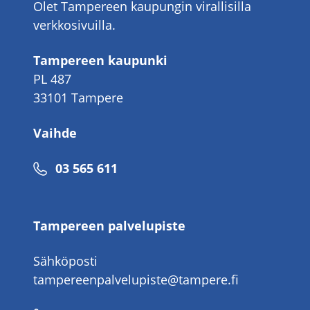
Olet Tampereen kaupungin virallisilla
verkkosivuilla.
Tampereen kaupunki
PL 487
33101 Tampere
Vaihde
Puhelinnumero
03 565 611
Tampereen palvelupiste
Sähköposti
tampereenpalvelupiste@tampere.fi