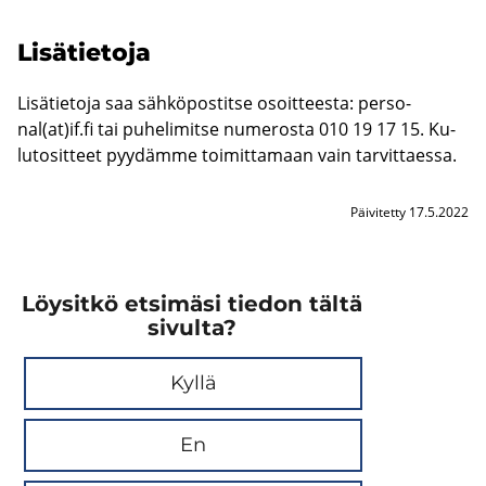
Li­sä­tie­to­ja
Li­sä­tie­to­ja saa säh­kö­pos­tit­se osoit­tees­ta: per­so­
nal(at)if.fi tai pu­he­li­mit­se nu­me­ros­ta 010 19 17 15. Ku­
lu­to­sit­teet pyy­däm­me toi­mit­ta­maan vain tar­vit­taes­sa.
Päivitetty 17.5.2022
Löysitkö etsimäsi tiedon tältä
sivulta?
Kyllä
En