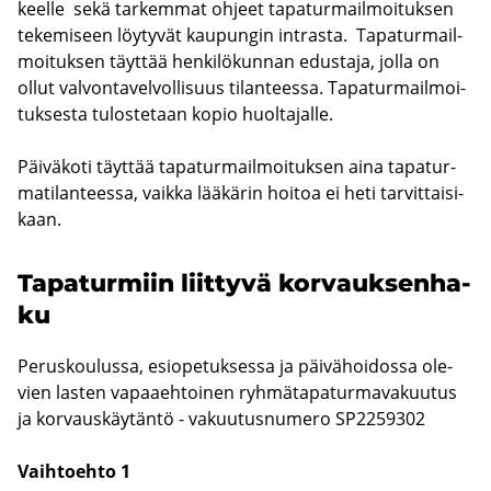
keel­le sekä tar­kem­mat oh­jeet ta­pa­tur­mail­moi­tuk­sen
te­ke­mi­seen löy­ty­vät kau­pun­gin int­ras­ta. Ta­pa­tur­mail­
moi­tuk­sen täyt­tää hen­ki­lö­kun­nan edus­ta­ja, jolla on
ollut val­von­ta­vel­vol­li­suus ti­lan­tees­sa. Ta­pa­tur­mail­moi­
tuk­ses­ta tu­los­te­taan kopio huol­ta­jal­le.
Päi­vä­ko­ti täyt­tää ta­pa­tur­mail­moi­tuk­sen aina ta­pa­tur­
ma­ti­lan­tees­sa, vaik­ka lää­kä­rin hoi­toa ei heti tar­vit­tai­si­
kaan.
Ta­pa­tur­miin liit­ty­vä kor­vauk­sen­ha­
ku
Pe­rus­kou­lus­sa, esio­pe­tuk­ses­sa ja päi­vä­hoi­dos­sa ole­
vien las­ten va­paa­eh­toi­nen ryh­mä­ta­pa­tur­ma­va­kuu­tus
ja kor­vaus­käy­tän­tö - va­kuu­tus­nu­me­ro SP2259302
Vaih­toeh­to 1