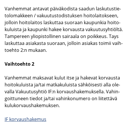
Van­hem­mat an­ta­vat päi­vä­ko­dis­ta saa­dun las­ku­tus­tie­
to­lo­mak­keen / va­kuu­tus­to­dis­tuk­sen hoi­to­lai­tok­seen,
jol­loin hoi­to­lai­tos las­kut­taa suo­raan kau­pun­kia hoi­to­
ku­luis­ta ja kau­pun­ki hakee kor­vaus­ta va­kuu­tus­yh­tiöl­tä.
Tam­pe­reen yli­opis­tol­li­nen sai­raa­la on poik­keus. Tays
las­kut­taa asia­kas­ta suo­raan, jol­loin asia­kas toi­mii vaih­
toeh­to 2:n mu­kaan.
Vaih­toeh­to 2
Van­hem­mat mak­sa­vat kulut itse ja ha­ke­vat kor­vaus­ta
hoi­to­ku­luis­ta ja/tai mat­ka­ku­luis­ta säh­köi­ses­ti alla ole­
val­la Va­kuu­tus­yh­tiö IF:n kor­vaus­ha­ke­muk­sel­la. Va­hin­
goit­tu­neen tie­dot ja/tai va­hin­ko­nu­me­ro on lii­tet­tä­vä
ku­lu­kor­vaus­ha­ke­muk­sen.
IF kor­vaus­ha­ke­mus