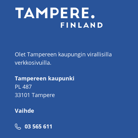
Olet Tampereen kaupungin virallisilla
verkkosivuilla.
Tampereen kaupunki
PL 487
33101 Tampere
Vaihde
Puhelinnumero
03 565 611