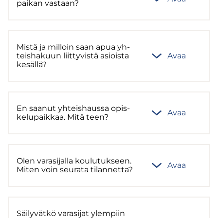
pai­kan vas­taan?
Mistä ja mil­loin saan apua yh­
teis­ha­kuun liit­ty­vis­tä asiois­ta
Avaa
ke­säl­lä?
En saa­nut yh­teis­haus­sa opis­
Avaa
ke­lu­paik­kaa. Mitä teen?
Olen va­ra­si­jal­la kou­lu­tuk­seen.
Avaa
Miten voin seu­ra­ta ti­lan­net­ta?
Säi­ly­vät­kö va­ra­si­jat ylem­piin