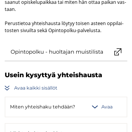
saa­nut opis­ke­lu­paik­kaa tai miten hän ottaa pai­kan vas­
taan.
Pe­rus­tie­toa yh­teis­haus­ta löy­tyy toi­sen as­teen op­pi­lai­
tos­ten si­vuil­ta sekä Opintopolku-​palvelusta.
Opin­to­pol­ku - huol­ta­jan muis­ti­lis­ta
Usein ky­syt­tyä yh­teis­haus­ta
Avaa kaik­ki si­säl­löt
Miten yh­teis­ha­ku teh­dään?
Avaa