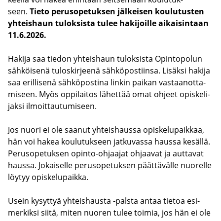
seen.
Tieto pe­rus­o­pe­tuk­sen jäl­kei­sen kou­lu­tus­ten
yh­teis­haun tu­lok­sis­ta tulee ha­ki­joil­le ai­kai­sin­taan
11.6.2026.
Ha­ki­ja saa tie­don yh­teis­haun tu­lok­sis­ta Opin­to­po­lun
säh­köi­se­nä tu­los­kir­jee­nä säh­kö­pos­tiin­sa. Li­säk­si ha­ki­ja
saa eril­li­se­nä säh­kö­pos­ti­na lin­kin pai­kan vas­taa­not­ta­
mi­seen. Myös op­pi­lai­tos lä­het­tää omat oh­jeet opis­ke­li­
jak­si il­moit­tau­tu­mi­seen.
Jos nuori ei ole saa­nut yh­teis­haus­sa opis­ke­lu­paik­kaa,
hän voi hakea kou­lu­tuk­seen jat­ku­vas­sa haus­sa ke­säl­lä.
Pe­rus­o­pe­tuk­sen opinto-​ohjaajat oh­jaa­vat ja aut­ta­vat
haus­sa. Jo­kai­sel­le pe­rus­o­pe­tuk­sen päät­tä­väl­le nuo­rel­le
löy­tyy opis­ke­lu­paik­ka.
Usein ky­syt­tyä yh­teis­haus­ta -​palsta antaa tie­toa esi­
mer­kik­si siitä, miten nuo­ren tulee toi­mia, jos hän ei ole