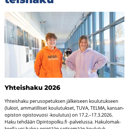
Yh­teis­ha­ku 2026
Yh­teis­ha­ku pe­rus­o­pe­tuk­sen jäl­kei­seen kou­lu­tuk­seen
(lu­kiot, am­ma­til­li­set kou­lu­tuk­set, TUVA, TELMA, kan­san­
opis­ton opis­to­vuo­si -​koulutus) on
17.2.–17.3.2026
.
Haku teh­dään Opin­to­pol­ku.fi -​palvelussa. Ha­ku­lo­mak­
keel­la voi hakea enin­tään seit­se­mään kou­lu­tuk­