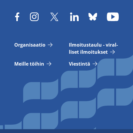
Or­ga­ni­saa­tio
Il­moi­tus­tau­lu - vi­ral­
li­set il­moi­tuk­set
Meil­le töi­hin
Vies­tin­tä