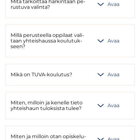
Mitä tar­koit­taa har­kin­taan pe­
Avaa
rus­tu­va va­lin­ta?
Millä pe­rus­teel­la op­pi­laat va­li­
taan yh­teis­haus­sa kou­lu­tuk­
Avaa
seen?
Mikä on TUVA-​koulutus?
Avaa
Miten, mil­loin ja ke­nel­le tieto
Avaa
yh­teis­haun tu­lok­sis­ta tulee?
Miten ja mil­loin otan opis­ke­lu­
Avaa