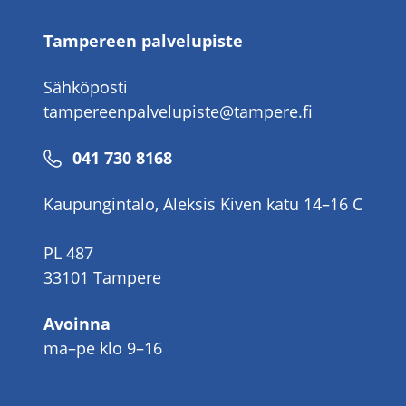
Tampereen palvelupiste
Sähköposti
tampereenpalvelupiste@tampere.fi
Puhelinnumero
041 730 8168
Kaupungintalo, Aleksis Kiven katu 14–16 C
PL 487
33101 Tampere
Avoinna
ma–pe klo 9–16