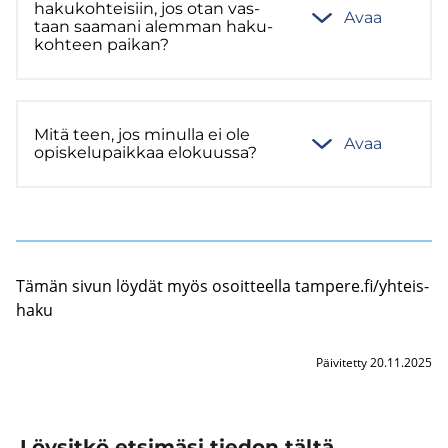
ha­ku­koh­tei­siin, jos otan vas­
Avaa
taan saa­ma­ni alem­man ha­ku­
koh­teen pai­kan?
Mitä teen, jos mi­nul­la ei ole
Avaa
opis­ke­lu­paik­kaa elo­kuus­sa?
Tämän sivun löy­dät myös osoit­teel­la tam­pe­re.fi/yh­teis­
ha­ku
Päivitetty 20.11.2025
Löysitkö etsimäsi tiedon tältä