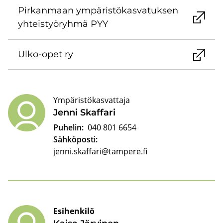
Pir­kan­maan ym­pä­ris­tö­kas­va­tuk­sen
yh­teis­työ­ryh­mä PYY
Ulko-​opet ry
Ympäristökasvattaja
Jenni Skaf­fa­ri
Puhelin:
040 801 6654
Sähköposti:
jenni.skaffari@tampere.fi
Esihenkilö