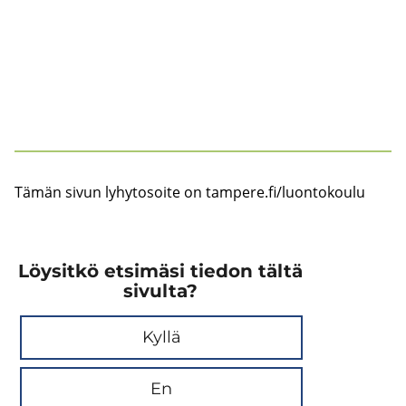
Tämän sivun ly­hy­to­soi­te on tam­pe­re.fi/luon­to­kou­lu
Löysitkö etsimäsi tiedon tältä
sivulta?
Kyllä
En