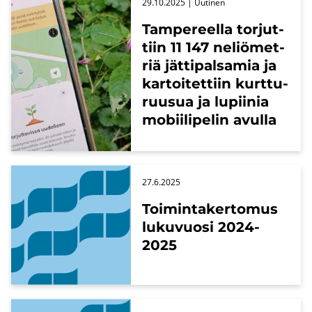
29.10.2025
| Uu­ti­nen
Tam­pe­reel­la tor­jut­
tiin 11 147 ne­liö­met­
riä jät­ti­pal­sa­mia ja
kar­toi­tet­tiin kurt­tu­
ruusua ja lu­pii­nia
mo­bii­li­pe­lin avul­la
27.6.2025
Toi­min­ta­ker­to­mus
lu­ku­vuo­si 2024-
2025