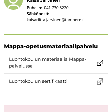
Kaisa Jär­vi­nen
Puhelin:
041 730 8220
Sähköposti:
kaisariitta.jarvinen@tampere.fi
Mappa-​opetusmateriaalipalvelu
Luon­to­kou­lun ma­te­ri­aa­lia Mappa-​
palvelussa
Luon­to­kou­lun ser­ti­fi­kaat­ti