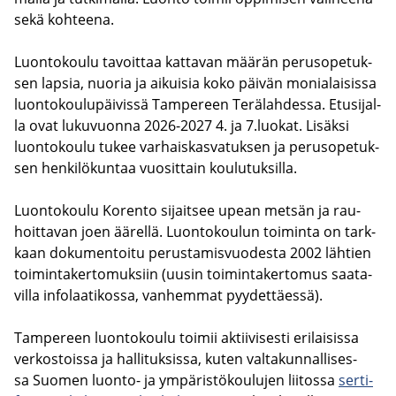
sekä koh­tee­na.
Luon­to­kou­lu ta­voit­taa kat­ta­van mää­rän pe­rus­o­pe­tuk­
sen lap­sia, nuo­ria ja ai­kui­sia koko päi­vän mo­nia­lai­sis­sa
luon­to­kou­lu­päi­vis­sä Tam­pe­reen Te­rä­lah­des­sa. Etusi­jal­
la ovat lu­ku­vuon­na 2026-2027 4. ja 7.luo­kat. Li­säk­si
luon­to­kou­lu tukee var­hais­kas­va­tuk­sen ja pe­rus­o­pe­tuk­
sen hen­ki­lö­kun­taa vuo­sit­tain kou­lu­tuk­sil­la.
Luon­to­kou­lu Ko­ren­to si­jait­see upean met­sän ja rau­
hoit­ta­van joen ää­rel­lä. Luon­to­kou­lun toi­min­ta on tark­
kaan do­ku­men­toi­tu pe­rus­ta­mis­vuo­des­ta 2002 läh­tien
toi­min­ta­ker­to­muk­siin (uusin toi­min­ta­ker­to­mus saa­ta­
vil­la in­fo­laa­ti­kos­sa, van­hem­mat pyy­det­täes­sä).
Tam­pe­reen luon­to­kou­lu toi­mii ak­tii­vi­ses­ti eri­lai­sis­sa
ver­kos­tois­sa ja hal­li­tuk­sis­sa, kuten val­ta­kun­nal­li­ses­
sa Suo­men luonto-​ ja ym­pä­ris­tö­kou­lu­jen lii­tos­sa
ser­ti­