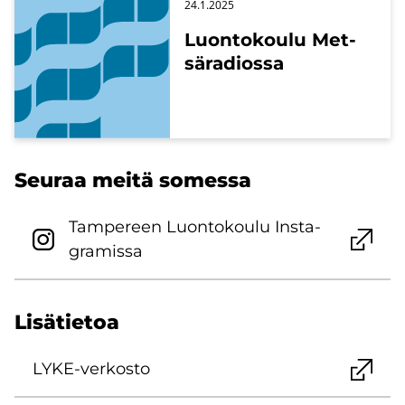
24.1.2025
Luon­to­kou­lu Met­
sä­ra­dios­sa
Seu­raa meitä so­mes­sa
Tam­pe­reen Luon­to­kou­lu Ins­ta­
gra­mis­sa
Li­sä­tie­toa
LYKE-​verkosto