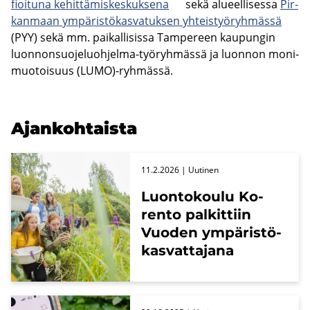
fioi­tu­na ke­hit­tä­mis­kes­kuk­se­na
sekä alu­eel­li­ses­sa
Pir­
kan­maan ym­pä­ris­tö­kas­va­tuk­sen yh­teis­työ­ryh­mäs­sä
(PYY) sekä mm. pai­kal­li­sis­sa Tam­pe­reen kau­pun­gin
luonnonsuojeluohjelma-​työryhmässä ja luon­non mo­ni­
muo­toi­suus (LUMO)-​ryhmässä.
Ajan­koh­tais­ta
11.2.2026
| Uu­ti­nen
Luon­to­kou­lu Ko­
ren­to pal­kit­tiin
Vuo­den ym­pä­ris­tö­
kas­vat­ta­ja­na