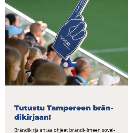
Tu­tus­tu Tam­pe­reen brän­
di­kir­jaan!
Brän­di­kir­ja antaa oh­jeet brändi-​ilmeen so­vel­