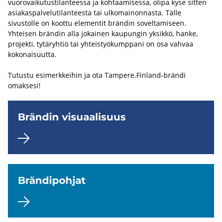
i
vuorovaikutustilanteessa ja kohtaamisessa, olipa kyse sitten
asiakaspalvelutilanteesta tai ulkomainonnasta. Tälle
sivustolle on koottu elementit brändin soveltamiseen.
Ei
Yhteisen brändin alla jokainen kaupungin yksikkö, hanke,
luokittelua
projekti, tytäryhtiö tai yhteistyökumppani on osa vahvaa
(Aihealueet)
kokonaisuutta.
Pois
päältä
Tutustu esimerkkeihin ja ota Tampere.Finland-brändi
omaksesi!
Brän­din vi­su­aa­li­suus
Brän­di­poh­jat