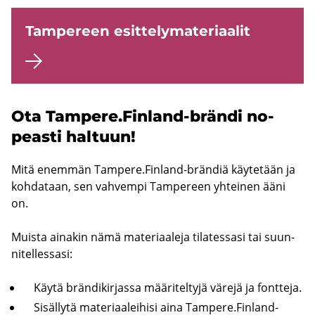
Tam­pe­reen esit­te­ly­ma­te­ri­aa­lit
Ota Tam­pe­re.Finland-​brändi no­
peas­ti hal­tuun!
Mitä enem­män Tam­pe­re.Finland-​brändiä käy­te­tään ja
koh­da­taan, sen vah­vem­pi Tam­pe­reen yh­tei­nen ääni
on.
Muis­ta ai­na­kin nämä ma­te­ri­aa­le­ja ti­la­tes­sa­si tai suun­
ni­tel­les­sa­si:
Käytä brän­di­kir­jas­sa mää­ri­tel­ty­jä vä­re­jä ja font­te­ja.
Si­säl­ly­tä ma­te­ri­aa­lei­hi­si aina Tam­pe­re.Finland-​