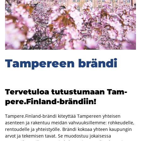
e
­
r
e
e
Tam­pe­reen brän­di
n
b
r
Ter­ve­tu­loa tu­tus­tu­maan Tam­
ä
pe­re.Finland-​brändiin!
n
Tampere.Finland-brändi kiteyttää Tampereen yhteisen
asenteen ja rakentuu meidän vahvuuksillemme: rohkeudelle,
d
rentoudelle ja yhteistyölle. Brändi kokoaa yhteen kaupungin
arvot ja tekemisen tavat. Se muodostuu jokaisessa