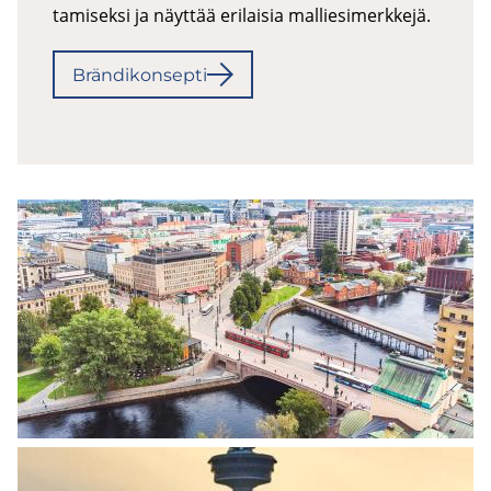
ta­mi­sek­si ja näyt­tää eri­lai­sia mal­lie­si­merk­ke­jä.
Brän­di­kon­sep­ti