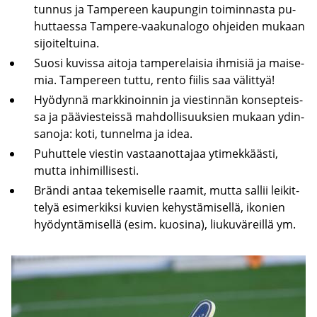
tunnus ja Tam­pe­reen kau­pun­gin toi­min­nas­ta pu­
hut­taes­sa Tampere-​vaakunalogo oh­jei­den mu­kaan
si­joi­tel­tui­na.
Suosi ku­vis­sa ai­to­ja tam­pe­re­lai­sia ih­mi­siä ja mai­se­
mia. Tam­pe­reen tuttu, rento fii­lis saa vä­lit­tyä!
Hyö­dyn­nä mark­ki­noin­nin ja vies­tin­nän kon­sep­teis­
sa ja pää­vies­teis­sä mah­dol­li­suuk­sien mu­kaan ydin­
sa­no­ja: koti, tun­nel­ma ja idea.
Pu­hut­te­le vies­tin vas­taa­not­ta­jaa yti­mek­kääs­ti,
mutta in­hi­mil­li­ses­ti.
Brän­di antaa te­ke­mi­sel­le raa­mit, mutta sal­lii lei­kit­
te­lyä esi­mer­kik­si ku­vien ke­hys­tä­mi­sel­lä, iko­nien
hyö­dyn­tä­mi­sel­lä (esim. kuo­si­na), liu­ku­vä­reil­lä ym.