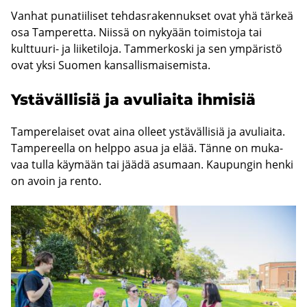
Van­hat pu­na­tii­li­set teh­das­ra­ken­nuk­set ovat yhä tär­keä
osa Tam­pe­ret­ta. Niis­sä on ny­ky­ään toi­mis­to­ja tai
kulttuuri-​ ja lii­ke­ti­lo­ja. Tam­mer­kos­ki ja sen ym­pä­ris­tö
ovat yksi Suo­men kan­sal­lis­mai­se­mis­ta.
Ys­tä­väl­li­siä ja avu­liai­ta ih­mi­siä
Tam­pe­re­lai­set ovat aina ol­leet ys­tä­väl­li­siä ja avu­liai­ta.
Tam­pe­reel­la on help­po asua ja elää. Tänne on mu­ka­
vaa tulla käy­mään tai jäädä asu­maan. Kau­pun­gin henki
on avoin ja rento.