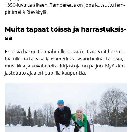
1850-​luvulta al­kaen. Tam­pe­ret­ta on jopa kut­sut­tu lem­
pi­ni­mel­lä Rie­vä­ky­lä.
Muita ta­paat töis­sä ja har­ras­tuk­sis­
sa
Eri­lai­sia har­ras­tus­mah­dol­li­suuk­sia riit­tää. Voit har­ras­
taa ul­ko­na tai si­säl­lä esi­mer­kik­si si­sä­ur­hei­lua, tans­sia,
musiik­kia ja ku­va­tai­tei­ta. Kir­jas­to­ja on pal­jon. Myös kir­
jas­toau­to ajaa eri puo­lil­la kau­pun­kia.