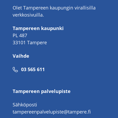
Olet Tampereen kaupungin virallisilla
verkkosivuilla.
Tampereen kaupunki
PL 487
33101 Tampere
Vaihde
Puhelinnumero
03 565 611
Tampereen palvelupiste
Sähköposti
tampereenpalvelupiste@tampere.fi