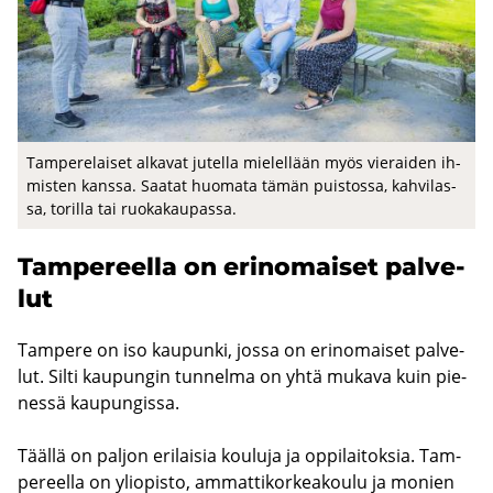
Tam­pe­re­lai­set al­ka­vat ju­tel­la mie­lel­lään myös vie­rai­den ih­
mis­ten kans­sa. Saa­tat huo­ma­ta tämän puis­tos­sa, kah­vi­las­
sa, to­ril­la tai ruo­ka­kau­pas­sa.
Tam­pe­reel­la on erin­omai­set pal­ve­
lut
Tam­pe­re on iso kau­pun­ki, jossa on erin­omai­set pal­ve­
lut. Silti kau­pun­gin tun­nel­ma on yhtä mu­ka­va kuin pie­
nes­sä kau­pun­gis­sa.
Tääl­lä on pal­jon eri­lai­sia kou­lu­ja ja op­pi­lai­tok­sia. Tam­
pe­reel­la on yli­opis­to, am­mat­ti­kor­kea­kou­lu ja mo­nien