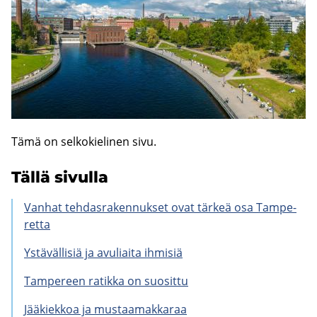
Tämä on sel­ko­kie­li­nen sivu.
Tällä si­vul­la
Van­hat teh­das­ra­ken­nuk­set ovat tär­keä osa Tam­pe­
ret­ta
Ys­tä­väl­li­siä ja avu­liai­ta ih­mi­siä
Tam­pe­reen ra­tik­ka on suo­sit­tu
Jää­kiek­koa ja mus­taa­mak­ka­raa