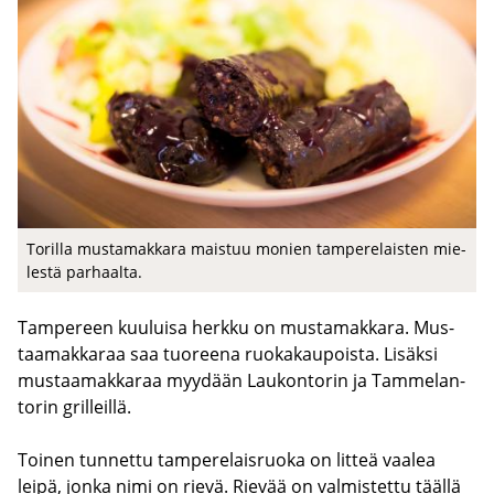
To­ril­la mus­ta­mak­ka­ra mais­tuu mo­nien tam­pe­re­lais­ten mie­
les­tä par­haal­ta.
Tam­pe­reen kuu­lui­sa herk­ku on mus­ta­mak­ka­ra. Mus­
taa­mak­ka­raa saa tuo­ree­na ruo­ka­kau­pois­ta. Li­säk­si
mus­taa­mak­ka­raa myy­dään Lau­kon­to­rin ja Tam­me­lan­
to­rin gril­leil­lä.
Toi­nen tun­net­tu tam­pe­re­lais­ruo­ka on lit­teä vaa­lea
leipä, jonka nimi on rievä. Rie­vää on val­mis­tet­tu tääl­lä