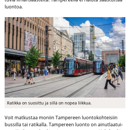
luon­toa.
Ra­tik­ka on suo­sit­tu ja sillä on nopea liik­kua.
Voit mat­kus­taa mo­niin Tam­pe­reen luon­to­koh­tei­siin
bus­sil­la tai ra­ti­kal­la. Tam­pe­reen luon­to on ai­nut­laa­tui­