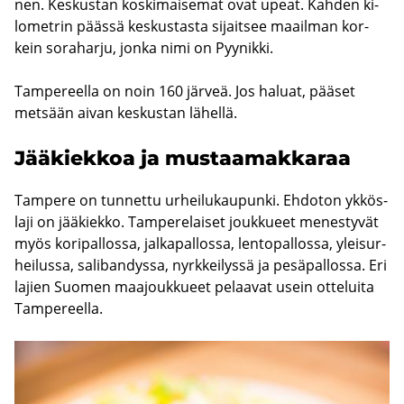
nen. Kes­kus­tan kos­ki­mai­se­mat ovat upeat. Kah­den ki­
lo­met­rin pääs­sä kes­kus­tas­ta si­jait­see maa­il­man kor­
kein so­ra­har­ju, jonka nimi on Pyy­nik­ki.
Tam­pe­reel­la on noin 160 jär­veä. Jos ha­luat, pää­set
met­sään aivan kes­kus­tan lä­hel­lä.
Jää­kiek­koa ja mus­taa­mak­ka­raa
Tam­pe­re on tun­net­tu ur­hei­lu­kau­pun­ki. Eh­do­ton yk­kös­
la­ji on jää­kiek­ko. Tam­pe­re­lai­set jouk­ku­eet me­nes­ty­vät
myös ko­ri­pal­los­sa, jal­ka­pal­los­sa, len­to­pal­los­sa, ylei­sur­
hei­lus­sa, sa­li­ban­dys­sa, nyrk­kei­lys­sä ja pe­sä­pal­los­sa. Eri
la­jien Suo­men maa­jouk­ku­eet pe­laa­vat usein ot­te­lui­ta
Tam­pe­reel­la.