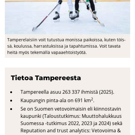
Tam­pe­re­lai­siin voit tu­tus­tua mo­nis­sa pai­kois­sa, kuten töis­
sä, kou­lus­sa, har­ras­tuk­sis­sa ja ta­pah­tu­mis­sa. Voit ta­va­ta
heitä myös te­ke­mäl­lä va­paa­eh­tois­työ­tä.
Tie­toa Tam­pe­rees­ta
Tampereella asuu 263 337 ihmistä (2025).
2
Kaupungin pinta-ala on 691 km
.
Se on Suomen vetovoimaisin eli kiinnostavin
kaupunki (Taloustutkimus: Muuttohalukkuus
Suomessa -tutkimus 2022, 2023 ja 2024) sekä
Reputation and trust analytics
: Vetovoima &