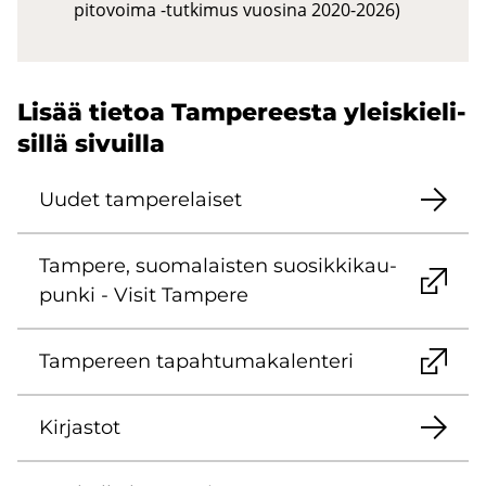
pitovoima -tutkimus vuosina 2020-2026)
Lisää tie­toa Tam­pe­rees­ta yleis­kie­li­
sil­lä si­vuil­la
Uudet tam­pe­re­lai­set
Tam­pe­re, suo­ma­lais­ten suo­sik­ki­kau­
pun­ki - Visit Tam­pe­re
Tam­pe­reen ta­pah­tu­ma­ka­len­te­ri
Kir­jas­tot