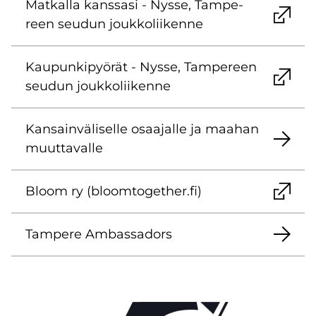
Mat­kal­la kans­sa­si - Nysse, Tam­pe­
reen seu­dun jouk­ko­lii­ken­ne
Kau­pun­ki­pyö­rät - Nysse, Tam­pe­reen
seu­dun jouk­ko­lii­ken­ne
Kan­sain­vä­li­sel­le osaa­jal­le ja maa­han
muut­ta­val­le
Bloom ry (bloom­to­get­her.fi)
Tam­pe­re Am­bas­sa­dors