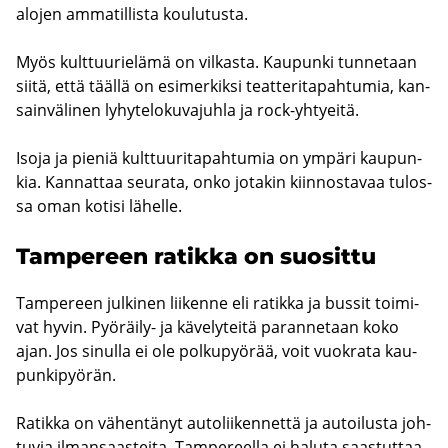
alo­jen am­ma­til­lis­ta kou­lu­tus­ta.
Myös kult­tuu­rie­lä­mä on vil­kas­ta. Kau­pun­ki tun­ne­taan
siitä, että tääl­lä on esi­mer­kik­si teat­te­ri­ta­pah­tu­mia, kan­
sain­vä­li­nen ly­hy­te­lo­ku­va­juh­la ja rock-​yhtyeitä.
Isoja ja pie­niä kult­tuu­ri­ta­pah­tu­mia on ym­pä­ri kau­pun­
kia. Kan­nat­taa seu­ra­ta, onko jo­ta­kin kiin­nos­ta­vaa tu­los­
sa oman ko­ti­si lä­hel­le.
Tam­pe­reen ra­tik­ka on suo­sit­tu
Tam­pe­reen jul­ki­nen lii­ken­ne eli ra­tik­ka ja bus­sit toi­mi­
vat hyvin. Pyöräily-​ ja kä­ve­ly­tei­tä pa­ran­ne­taan koko
ajan. Jos si­nul­la ei ole pol­ku­pyö­rää, voit vuo­kra­ta kau­
pun­ki­pyö­rän.
Ra­tik­ka on vä­hen­tä­nyt au­to­lii­ken­net­tä ja au­toi­lus­ta joh­
tu­via il­man­saas­tei­ta. Tam­pe­reel­la ei ha­lu­ta saas­tut­taa