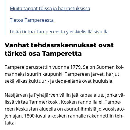
Muita ta­paat töis­sä ja har­ras­tuk­sis­sa
Tie­toa Tam­pe­rees­ta
Lisää tie­toa Tam­pe­rees­ta yleis­kie­li­sil­lä si­vuil­la
Van­hat teh­das­ra­ken­nuk­set ovat
tär­keä osa Tam­pe­ret­ta
Tam­pe­re pe­rus­tet­tiin vuon­na 1779. Se on Suo­men kol­
man­nek­si suu­rin kau­pun­ki. Tam­pe­reen jär­vet, har­jut
sekä vil­kas kulttuuri-​ ja tiede-​elämä ovat kuu­lui­sia.
Nä­si­jär­ven ja Py­hä­jär­ven vä­liin jää kapea alue, jonka vä­
lis­sä vir­taa Tam­mer­kos­ki. Kos­ken ran­noil­la eli Tam­pe­
reen kes­kus­tan alu­eel­la on asu­nut ih­mi­siä jo vuo­si­sa­to­
jen ajan. 1800-​luvulla kos­ken ran­nal­le ra­ken­net­tiin teh­
tai­ta.