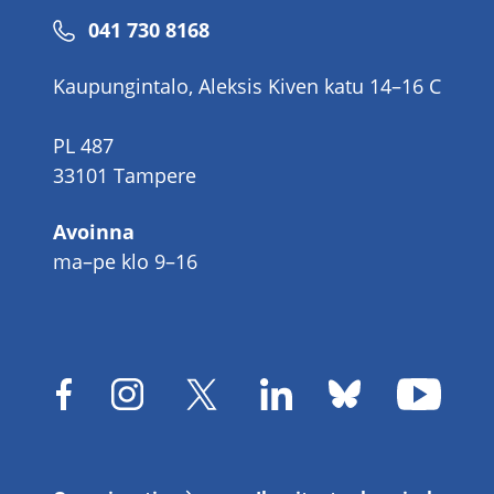
Puhelinnumero
041 730 8168
Kaupungintalo, Aleksis Kiven katu 14–16 C
PL 487
33101 Tampere
Avoinna
ma–pe klo 9–16