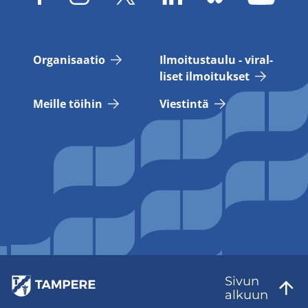
Or­ga­ni­saa­tio
Il­moi­tus­tau­lu - vi­ral­
li­set il­moi­tuk­set
Meil­le töi­hin
Vies­tin­tä
Sivun
al­kuun