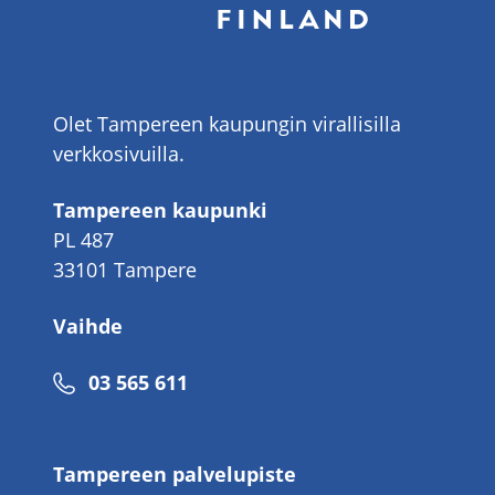
Olet Tampereen kaupungin virallisilla
verkkosivuilla.
Tampereen kaupunki
PL 487
33101 Tampere
Vaihde
Puhelinnumero
03 565 611
Tampereen palvelupiste