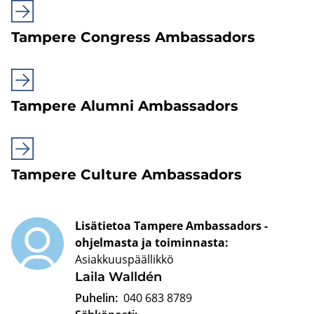
Tam­pe­re Congress Am­bas­sa­dors
Tam­pe­re Alum­ni Am­bas­sa­dors
Tam­pe­re Cul­tu­re Am­bas­sa­dors
Lisätietoa Tampere Ambassadors -
ohjelmasta ja toiminnasta:
Asiakkuuspäällikkö
Laila Walldén
Puhelin:
040 683 8789