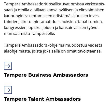
Tam­pe­re Am­bas­sa­do­rit osal­lis­tu­vat omis­sa ver­kos­tois­
saan ja omil­la aloil­laan kan­sain­vä­li­sen ja elin­voi­mai­sen
kau­pun­gin ra­ken­ta­mi­seen edis­tä­mäl­lä uusien in­ves­
toin­tien, lii­ke­toi­min­ta­mah­dol­li­suuk­sien, ta­pah­tu­mien,
kongres­sien, opis­ke­li­joi­den ja kan­sain­vä­li­sen työ­voi­
man saa­mis­ta Tam­pe­reel­le.
Tam­pe­re Am­bas­sa­dors -​ohjelma muo­dos­tuu vii­des­tä
alaoh­jel­mas­ta, jois­ta jo­kai­sel­la on omat ta­voit­teen­sa.
Tam­pe­re Busi­ness Am­bas­sa­dors
Tam­pe­re Ta­lent Am­bas­sa­dors