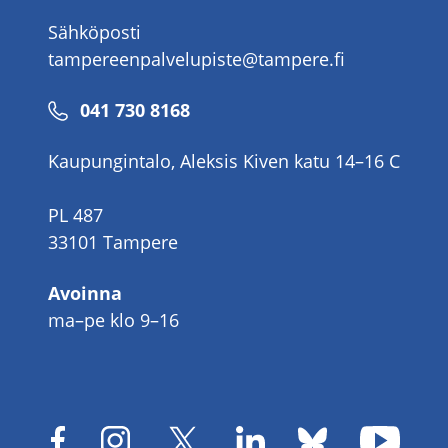
Sähköposti
tampereenpalvelupiste@tampere.fi
Puhelinnumero
041 730 8168
Kaupungintalo, Aleksis Kiven katu 14–16 C
PL 487
33101 Tampere
Avoinna
ma–pe klo 9–16