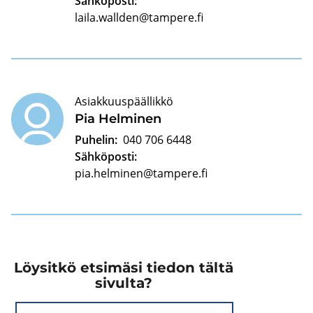
Sähköposti:
laila.wallden@tampere.fi
Asiakkuuspäällikkö
Pia Hel­mi­nen
Puhelin:
040 706 6448
Sähköposti:
pia.helminen@tampere.fi
Löysitkö etsimäsi tiedon tältä
sivulta?