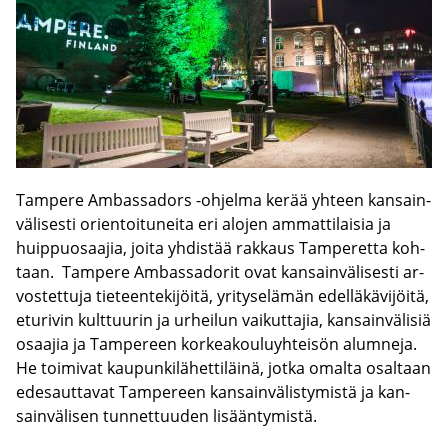
Tam­pe­re Am­bas­sa­dors -​ohjelma kerää yh­teen kan­sain­
vä­li­ses­ti orien­toi­tu­nei­ta eri alo­jen am­mat­ti­lai­sia ja
huip­puo­saa­jia, joita yh­dis­tää rak­kaus Tam­pe­ret­ta koh­
taan. Tam­pe­re Am­bas­sa­do­rit ovat kan­sain­vä­li­ses­ti ar­
vos­tet­tu­ja tie­teen­te­ki­jöi­tä, yri­ty­se­lä­män edel­lä­kä­vi­jöi­tä,
etu­ri­vin kult­tuu­rin ja ur­hei­lun vai­kut­ta­jia, kan­sain­vä­li­siä
osaa­jia ja Tam­pe­reen kor­kea­kou­lu­yh­tei­sön alum­ne­ja.
He toi­mi­vat kau­pun­ki­lä­het­ti­läi­nä, jotka omal­ta osal­taan
ede­saut­ta­vat Tam­pe­reen kan­sain­vä­lis­ty­mis­tä ja kan­
sain­vä­li­sen tun­net­tuu­den li­sään­ty­mis­tä.