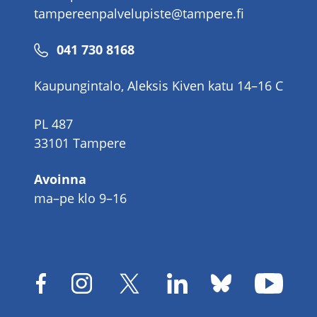
tampereenpalvelupiste@tampere.fi
Puhelinnumero
041 730 8168
Kaupungintalo, Aleksis Kiven katu 14–16 C
PL 487
33101 Tampere
Avoinna
ma–pe klo 9–16