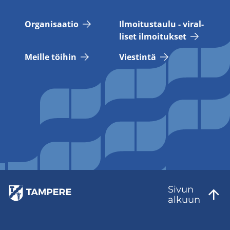
Or­ga­ni­saa­tio
Il­moi­tus­tau­lu - vi­ral­
li­set il­moi­tuk­set
Meil­le töi­hin
Vies­tin­tä
Sivun
al­kuun