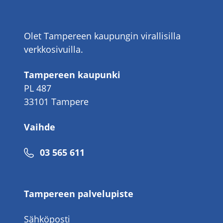
Olet Tampereen kaupungin virallisilla
verkkosivuilla.
Tampereen kaupunki
PL 487
33101 Tampere
Vaihde
Puhelinnumero
03 565 611
Tampereen palvelupiste
Sähköposti