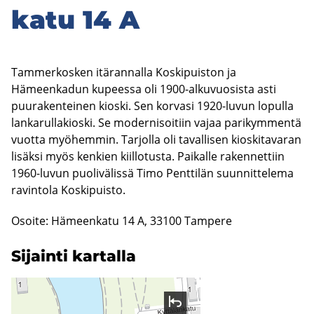
ka­tu 14 A
Tammerkosken itärannalla Koskipuiston ja
Hämeenkadun kupeessa oli 1900-alkuvuosista asti
puurakenteinen kioski. Sen korvasi 1920-luvun lopulla
lankarullakioski. Se modernisoitiin vajaa parikymmentä
vuotta myöhemmin. Tarjolla oli tavallisen kioskitavaran
lisäksi myös kenkien kiillotusta. Paikalle rakennettiin
1960-luvun puolivälissä Timo Penttilän suunnittelema
ravintola Koskipuisto.
Osoite: Hämeenkatu 14 A, 33100 Tampere
Si­jain­ti kar­tal­la