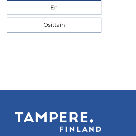
En
Osittain