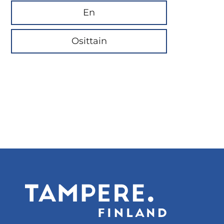
En
Osittain