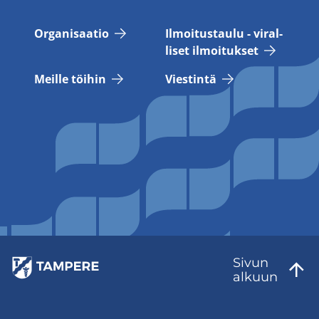
Or­ga­ni­saa­tio
Il­moi­tus­tau­lu - vi­ral­
li­set il­moi­tuk­set
Meil­le töi­hin
Vies­tin­tä
Sivun
al­kuun