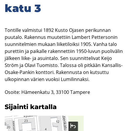
ka­tu 3
Tontille valmistui 1892 Kusto Ojasen perikunnan
puutalo. Rakennus muutettiin Lambert Pettersonin
suunnitelmien mukaan liiketiloiksi 1905. Vanha talo
purettiin ja paikalle rakennettiin 1950-luvun puolivälin
jälkeen liike- ja asuintalo. Sen suunnittelivat Keijo
Ström ja Olavi Tuomisto. Talossa oli pitkään Kansallis-
Osake-Pankin konttori. Rakennusta on kutsuttu
ulkopinnan värien vuoksi Lumilinnaksi.
Osoite: Hämeenkatu 3, 33100 Tampere
Si­jain­ti kar­tal­la