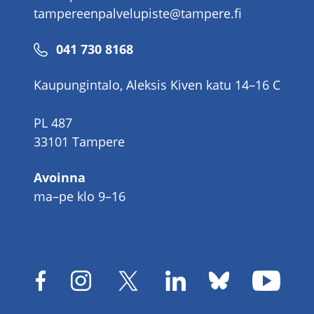
tampereenpalvelupiste@tampere.fi
Puhelinnumero
041 730 8168
Kaupungintalo, Aleksis Kiven katu 14–16 C
PL 487
33101 Tampere
Avoinna
ma–pe klo 9–16