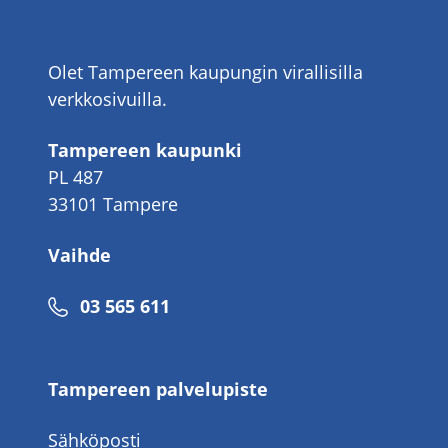
Olet Tampereen kaupungin virallisilla
verkkosivuilla.
Tampereen kaupunki
PL 487
33101 Tampere
Vaihde
Puhelinnumero
03 565 611
Tampereen palvelupiste
Sähköposti