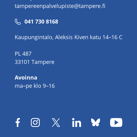
tampereenpalvelupiste@tampere.fi
Puhelinnumero
041 730 8168
Kaupungintalo, Aleksis Kiven katu 14–16 C
PL 487
33101 Tampere
Avoinna
ma–pe klo 9–16