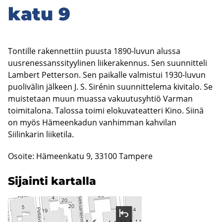
ka­tu 9
Tontille rakennettiin puusta 1890-luvun alussa
uusrenessanssityylinen liikerakennus. Sen suunnitteli
Lambert Petterson. Sen paikalle valmistui 1930-luvun
puolivälin jälkeen J. S. Sirénin suunnittelema kivitalo. Se
muistetaan muun muassa vakuutusyhtiö Varman
toimitalona. Talossa toimi elokuvateatteri Kino. Siinä
on myös Hämeenkadun vanhimman kahvilan
Siilinkarin liiketila.
Osoite: Hämeenkatu 9, 33100 Tampere
Si­jain­ti kar­tal­la