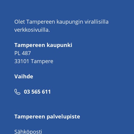
Olet Tampereen kaupungin virallisilla
verkkosivuilla.
Tampereen kaupunki
PL 487
33101 Tampere
Vaihde
Puhelinnumero
03 565 611
Tampereen palvelupiste
Sähköposti