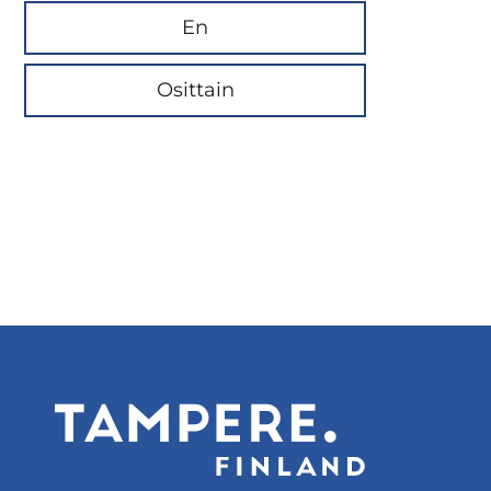
En
Osittain