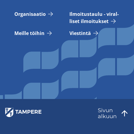
Or­ga­ni­saa­tio
Il­moi­tus­tau­lu - vi­ral­
li­set il­moi­tuk­set
Meil­le töi­hin
Vies­tin­tä
Sivun
al­kuun