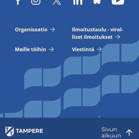
Or­ga­ni­saa­tio
Il­moi­tus­tau­lu - vi­ral­
li­set il­moi­tuk­set
Meil­le töi­hin
Vies­tin­tä
Sivun
al­kuun