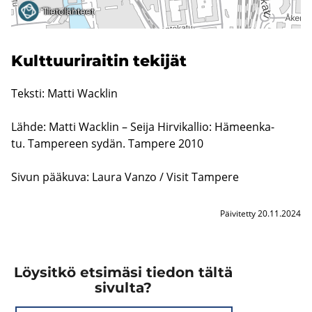
Kult­tuu­ri­rai­tin te­ki­jät
Teks­ti: Matti Wacklin
Lähde: Matti Wacklin – Seija Hir­vi­kal­lio: Hä­meen­ka­
tu. Tam­pe­reen sydän. Tam­pe­re 2010
Sivun pää­ku­va: Laura Vanzo / Visit Tam­pe­re
Päivitetty 20.11.2024
Löysitkö etsimäsi tiedon tältä
sivulta?