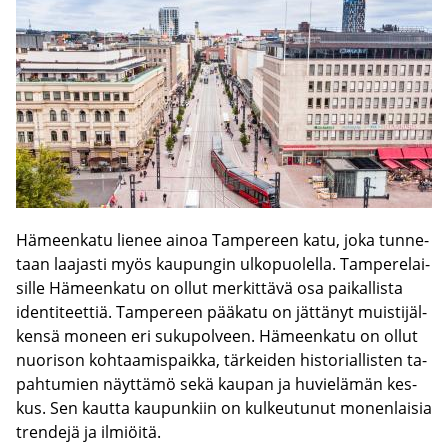
Hä­meen­ka­tu lie­nee ainoa Tam­pe­reen katu, joka tun­ne­
taan laa­jas­ti myös kau­pun­gin ul­ko­puo­lel­la. Tam­pe­re­lai­
sil­le Hä­meen­ka­tu on ollut mer­kit­tä­vä osa pai­kal­lis­ta
iden­ti­teet­tiä. Tam­pe­reen pää­ka­tu on jät­tä­nyt muis­ti­jäl­
ken­sä mo­neen eri su­ku­pol­veen. Hä­meen­ka­tu on ollut
nuo­ri­son koh­taa­mis­paik­ka, tär­kei­den his­to­rial­lis­ten ta­
pah­tu­mien näyt­tä­mö sekä kau­pan ja hu­vie­lä­män kes­
kus. Sen kaut­ta kau­pun­kiin on kul­keu­tu­nut mo­nen­lai­sia
tren­de­jä ja il­miöi­tä.