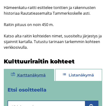
Hämeenkatu-​raitti esit­te­lee tont­tien ja ra­ken­nus­ten
his­to­ri­aa Rau­ta­tie­a­se­mal­ta Tam­mer­kos­kel­le asti.
Rai­tin pi­tuus on noin 450 m.
Katso alta rai­tin koh­tei­den nimet, suo­si­tel­tu jär­jes­tys ja
si­jain­nit kar­tal­la. Tu­tus­tu ta­ri­naan tar­kem­min koh­teen
verk­ko­si­vul­la.
Kult­tuu­ri­rai­tin koh­teet
Karttanäkymä
Listanäkymä
Etsi osoit­teel­la