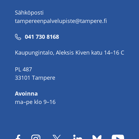
Sähköposti
tampereenpalvelupiste@tampere.fi
Puhelinnumero
041 730 8168
Kaupungintalo, Aleksis Kiven katu 14–16 C
PL 487
33101 Tampere
Avoinna
ma–pe klo 9–16