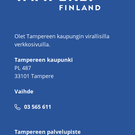
Olet Tampereen kaupungin virallisilla
verkkosivuilla.
Tampereen kaupunki
PL 487
33101 Tampere
Vaihde
Puhelinnumero
03 565 611
Tampereen palvelupiste