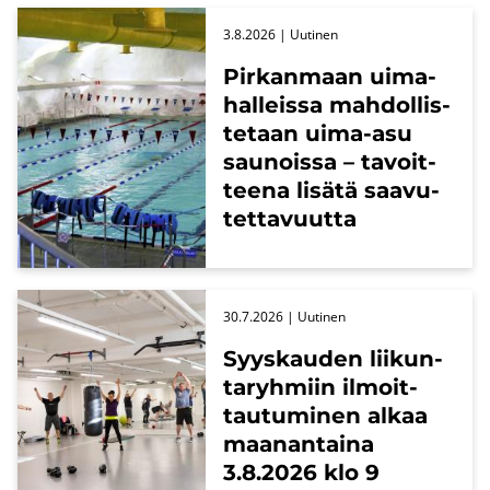
3.8.2026
| Uu­ti­nen
Pir­kan­maan ui­ma­
hal­leis­sa mah­dol­lis­
te­taan uima-​asu
sau­nois­sa – ta­voit­
tee­na li­sä­tä saa­vu­
tet­ta­vuut­ta
30.7.2026
| Uu­ti­nen
Syys­kau­den lii­kun­
ta­ryh­miin il­moit­
tau­tu­mi­nen alkaa
maa­nan­tai­na
3.8.2026 klo 9