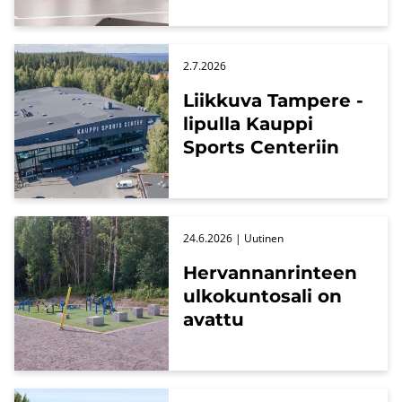
2.7.2026
Liik­ku­va Tam­pe­re -​
lipulla Kaup­pi
Sports Cen­te­riin
24.6.2026
| Uu­ti­nen
Her­van­nan­rin­teen
ul­ko­kun­to­sa­li on
avat­tu