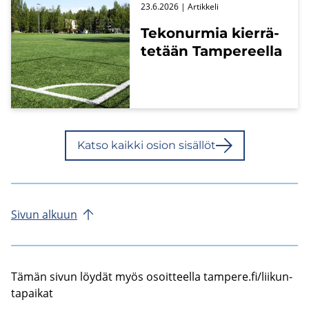
23.6.2026
| Ar­tik­ke­li
Te­ko­nur­mia kier­rä­
te­tään Tam­pe­reel­la
Katso kaik­ki osion si­säl­löt
Sivun al­kuun
Tämän sivun löy­dät myös osoit­teel­la tam­pe­re.fi/lii­kun­
ta­pai­kat