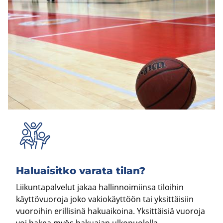
Ha­luai­sit­ko va­ra­ta tilan?
Liikuntapalvelut jakaa hallinnoimiinsa tiloihin
käyttövuoroja joko vakiokäyttöön tai yksittäisiin
vuoroihin erillisinä hakuaikoina. Yksittäisiä vuoroja
voi hakea myös hakuajan ulkopuolella.