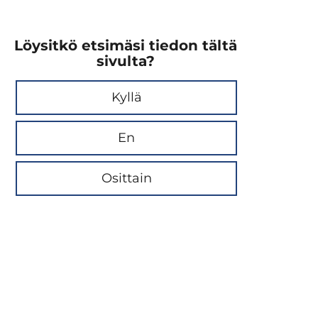
Löysitkö etsimäsi tiedon tältä
sivulta?
Kyllä
En
Osittain