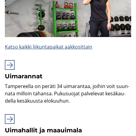
Katso kaik­ki lii­kun­ta­pai­kat aak­ko­sit­tain
Ui­ma­ran­nat
Tam­pe­reel­la on pe­rä­ti 34 ui­ma­ran­taa, joi­hin voit suun­
na­ta mil­loin ta­han­sa. Pu­kusuo­jat pal­ve­le­vat ke­sä­kau­
del­la ke­sä­kuus­ta elo­kuu­hun.
Ui­ma­hal­lit ja maa­ui­ma­la