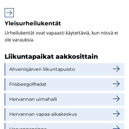
Ylei­sur­hei­lu­ken­tät
Ur­hei­lu­ken­tät ovat va­paas­ti käy­tet­tä­viä, kun niis­sä ei
ole va­rauk­sia.
Lii­kun­ta­pai­kat aak­ko­sit­tain
Ah­ve­nis­jär­ven lii­kun­ta­puis­to
Fris­bee­gol­fra­dat
Her­van­nan ui­ma­hal­li
Her­van­nan vapaa-​aikakeskus