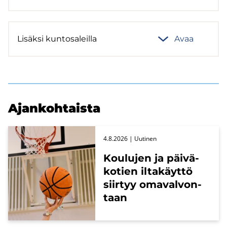
Li­säk­si kun­to­sa­leil­la
Avaa
Ajan­koh­tais­ta
4.8.2026
| Uu­ti­nen
Kou­lu­jen ja päi­vä­
ko­tien il­ta­käyt­tö
siir­tyy oma­val­von­
taan