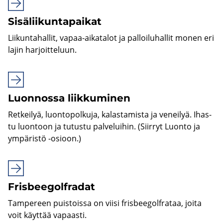
Si­sä­lii­kun­ta­pai­kat
Lii­kun­ta­hal­lit, vapaa-​aikatalot ja pal­loi­lu­hal­lit monen eri
lajin har­joit­te­luun.
Luon­nos­sa liik­ku­mi­nen
Ret­kei­lyä, luon­to­pol­ku­ja, ka­las­ta­mis­ta ja ve­nei­lyä. Ihas­
tu luon­toon ja tu­tus­tu pal­ve­lui­hin. (Siir­ryt Luon­to ja
ym­pä­ris­tö -​osioon.)
Fris­bee­gol­fra­dat
Tam­pe­reen puis­tois­sa on viisi fris­bee­gol­fra­taa, joita
voit käyt­tää va­paas­ti.