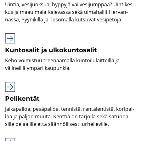
Uin­tia, ve­si­juok­sua, hyp­py­jä vai ve­si­jump­paa? Uin­ti­kes­
kus ja maa­ui­ma­la Ka­le­vas­sa sekä ui­ma­hal­lit Her­van­
nas­sa, Pyy­ni­kil­lä ja Te­so­mal­la kut­su­vat ve­si­pe­to­ja.
Kun­to­sa­lit ja ul­ko­kun­to­sa­lit
Keho voi­mis­tuu tree­naa­mal­la kun­toi­lu­lait­teil­la ja -​
välineillä ym­pä­ri kau­pun­kia.
Pe­li­ken­tät
Jal­ka­pal­loa, pe­sä­pal­loa, ten­nis­tä, ran­ta­len­tis­tä, ko­ri­pal­
loa ja pal­jon muuta. Kent­tiä on tar­jol­la sekä sa­tun­nai­
sil­le pe­laa­jil­le että sään­nöl­li­ses­ti ur­hei­le­vil­le.