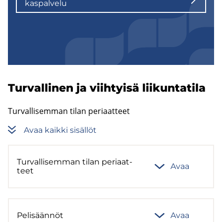
kas­pal­ve­lu
Tur­val­li­nen ja viih­tyi­sä lii­kun­ta­ti­la
Turvallisemman tilan periaatteet
Avaa kaik­ki si­säl­löt
Tur­val­li­sem­man tilan pe­ri­aat­
Avaa
teet
Pe­li­sään­nöt
Avaa