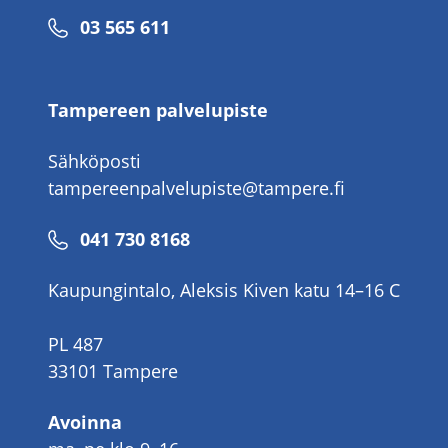
Puhelinnumero
03 565 611
Tampereen palvelupiste
Sähköposti
tampereenpalvelupiste@tampere.fi
Puhelinnumero
041 730 8168
Kaupungintalo, Aleksis Kiven katu 14–16 C
PL 487
33101 Tampere
Avoinna