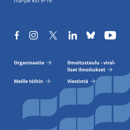
ma–pe klo 9–16
Or­ga­ni­saa­tio
Il­moi­tus­tau­lu - vi­ral­
li­set il­moi­tuk­set
Meil­le töi­hin
Vies­tin­tä