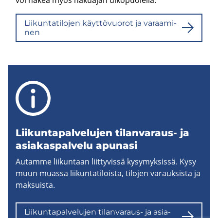
Lii­kun­ta­ti­lo­jen käyt­tö­vuo­rot ja va­raa­mi­
nen
Lii­kun­ta­pal­ve­lu­jen tilanvaraus-​ ja
asia­kas­pal­ve­lu apu­na­si
Autamme liikuntaan liittyvissä kysymyksissä. Kysy
muun muassa liikuntatiloista, tilojen varauksista ja
maksuista.
Lii­kun­ta­pal­ve­lu­jen tilanvaraus-​ ja asia­