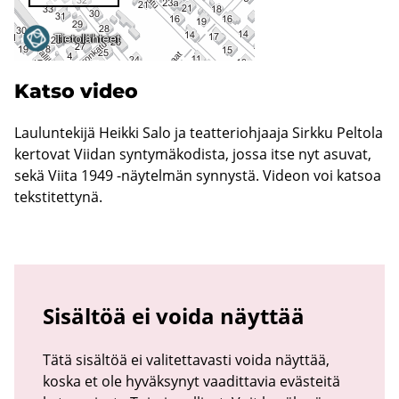
Katso video
Lau­lun­te­ki­jä Heik­ki Salo ja teat­te­rioh­jaa­ja Sirk­ku Pel­to­la
ker­to­vat Vii­dan syn­ty­mä­ko­dis­ta, jossa itse nyt asu­vat,
sekä Viita 1949 -​näytelmän syn­nys­tä. Vi­deon voi kat­soa
teks­ti­tet­ty­nä.
Sisältöä ei voida näyttää
Tätä sisältöä ei valitettavasti voida näyttää,
koska et ole hyväksynyt vaadittavia evästeitä