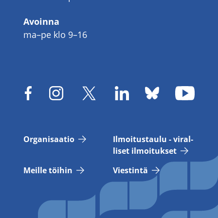
Avoinna
ma–pe klo 9–16
Or­ga­ni­saa­tio
Il­moi­tus­tau­lu - vi­ral­
li­set il­moi­tuk­set
Meil­le töi­hin
Vies­tin­tä