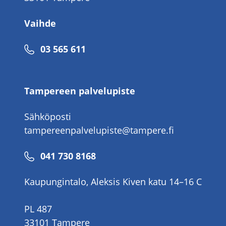
Vaihde
Puhelinnumero
03 565 611
Tampereen palvelupiste
Sähköposti
tampereenpalvelupiste@tampere.fi
Puhelinnumero
041 730 8168
Kaupungintalo, Aleksis Kiven katu 14–16 C
PL 487
33101 Tampere