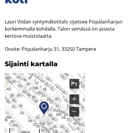
Lauri Viidan syntymäkotitalo sijaitsee Pispalanharjun
korkeimmalla kohdalla. Talon seinässä on asiasta
kertova muistolaatta.
Osoite: Pispalanharju 31, 33250 Tampere
Si­jain­ti kar­tal­la