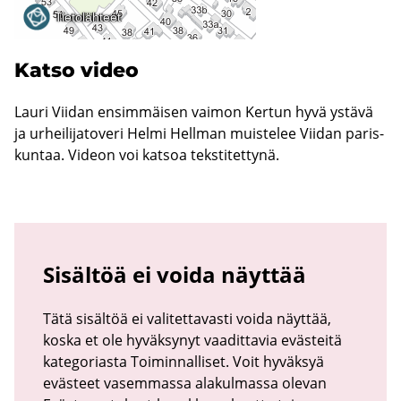
Katso video
Lauri Vii­dan en­sim­mäi­sen vai­mon Ker­tun hyvä ys­tä­vä
ja ur­hei­li­ja­to­ve­ri Helmi Hell­man muis­te­lee Vii­dan pa­ris­
kun­taa. Vi­deon voi kat­soa teks­ti­tet­ty­nä.
Sisältöä ei voida näyttää
Tätä sisältöä ei valitettavasti voida näyttää,
koska et ole hyväksynyt vaadittavia evästeitä
kategoriasta Toiminnalliset. Voit hyväksyä
evästeet vasemmassa alakulmassa olevan