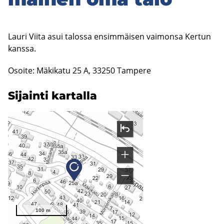
Lauri Viita asui talossa ensimmäisen vaimonsa Kertun
kanssa.
Osoite: Mäkikatu 25 A, 33250 Tampere
Si­jain­ti kar­tal­la