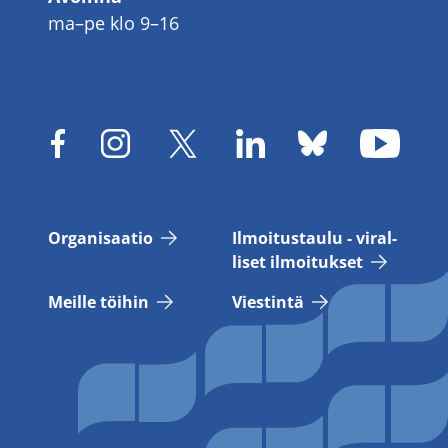
ma–pe klo 9–16
Or­ga­ni­saa­tio
Il­moi­tus­tau­lu - vi­ral­
li­set il­moi­tuk­set
Meil­le töi­hin
Vies­tin­tä