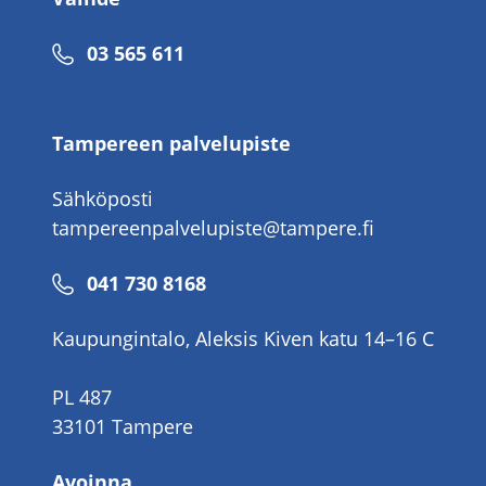
Puhelinnumero
03 565 611
Tampereen palvelupiste
Sähköposti
tampereenpalvelupiste@tampere.fi
Puhelinnumero
041 730 8168
Kaupungintalo, Aleksis Kiven katu 14–16 C
PL 487
33101 Tampere
Avoinna