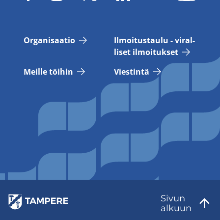
Or­ga­ni­saa­tio
Il­moi­tus­tau­lu - vi­ral­
li­set il­moi­tuk­set
Meil­le töi­hin
Vies­tin­tä
Sivun
al­kuun