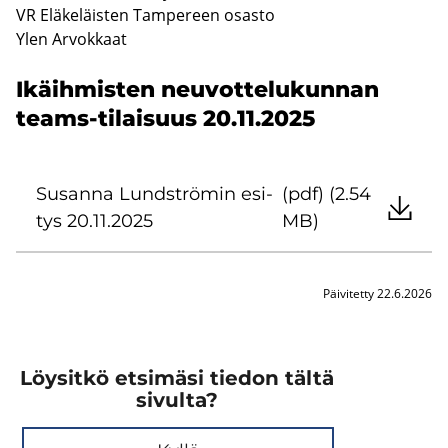
VR Elä­ke­läis­ten Tam­pe­reen osas­to
Ylen Ar­vok­kaat
Ikäih­mis­ten neu­vot­te­lu­kun­nan
teams-​tilaisuus 20.11.2025
Susan­na Lund­strö­min esi­
(pdf) (2.54
tys 20.11.2025
MB)
Päivitetty 22.6.2026
Löysitkö etsimäsi tiedon tältä
sivulta?