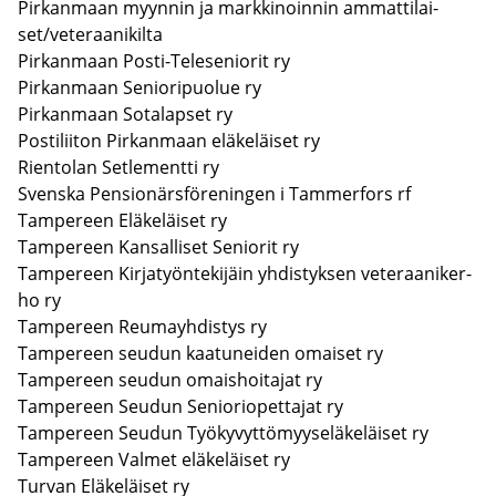
Pir­kan­maan myyn­nin ja mark­ki­noin­nin am­mat­ti­lai­
set/ve­te­raa­ni­kil­ta
Pir­kan­maan Posti-​Teleseniorit ry
Pir­kan­maan Se­nio­ri­puo­lue ry
Pir­kan­maan So­ta­lap­set ry
Pos­ti­lii­ton Pir­kan­maan elä­ke­läi­set ry
Rien­to­lan Set­le­ment­ti ry
Svens­ka Pen­sio­närsfö­re­nin­gen i Tam­mer­fors rf
Tam­pe­reen Elä­ke­läi­set ry
Tam­pe­reen Kan­sal­li­set Se­nio­rit ry
Tam­pe­reen Kir­ja­työn­te­ki­jäin yh­dis­tyk­sen ve­te­raa­ni­ker­
ho ry
Tam­pe­reen Reu­mayh­dis­tys ry
Tam­pe­reen seu­dun kaa­tu­nei­den omai­set ry
Tam­pe­reen seu­dun omais­hoi­ta­jat ry
Tam­pe­reen Seu­dun Se­nio­rio­pet­ta­jat ry
Tam­pe­reen Seu­dun Työ­ky­vyt­tö­myy­se­lä­ke­läi­set ry
Tam­pe­reen Val­met elä­ke­läi­set ry
Tur­van Elä­ke­läi­set ry