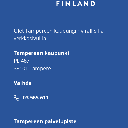
Olet Tampereen kaupungin virallisilla
verkkosivuilla.
Tampereen kaupunki
PL 487
33101 Tampere
Vaihde
Puhelinnumero
03 565 611
Tampereen palvelupiste