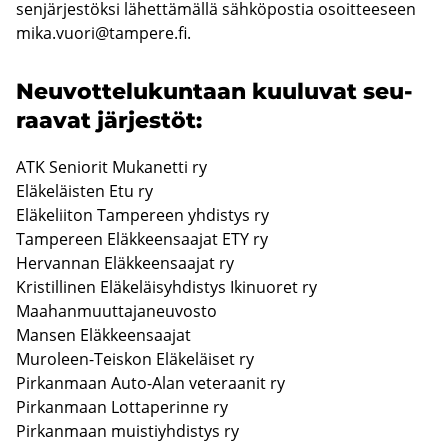
sen­jär­jes­tök­si lä­het­tä­mäl­lä säh­kö­pos­tia osoit­tee­seen
mika.vuori@tam­pe­re.fi
.
Neu­vot­te­lu­kun­taan kuu­lu­vat seu­
raa­vat jär­jes­töt:
ATK Se­nio­rit Mu­ka­net­ti ry
Elä­ke­läis­ten Etu ry
Elä­ke­lii­ton Tam­pe­reen yh­dis­tys ry
Tam­pe­reen Eläk­keen­saa­jat ETY ry
Her­van­nan Eläk­keen­saa­jat ry
Kris­til­li­nen Elä­ke­läi­syh­dis­tys Iki­nuo­ret ry
Maa­han­muut­ta­ja­neu­vos­to
Man­sen Eläk­keen­saa­jat
Muroleen-​Teiskon Elä­ke­läi­set ry
Pir­kan­maan Auto-​Alan ve­te­raa­nit ry
Pir­kan­maan Lot­ta­pe­rin­ne ry
Pir­kan­maan muis­tiyh­dis­tys ry