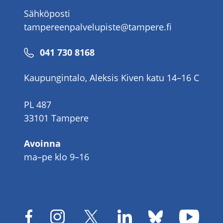
Sähköposti
tampereenpalvelupiste@tampere.fi
Puhelinnumero
041 730 8168
Kaupungintalo, Aleksis Kiven katu 14–16 C
PL 487
33101 Tampere
Avoinna
ma–pe klo 9–16