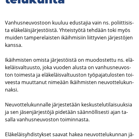
Van­hus­neu­vos­toon kuu­luu edus­ta­jia vain ns. po­liit­ti­sis­
ta elä­ke­läis­jär­jes­töis­tä. Yh­teis­työ­tä teh­dään toki myös
mui­den tam­pe­re­lais­ten ikäih­mi­siin liit­ty­vien jär­jes­tö­jen
kans­sa.
Ikäih­mis­ten omis­ta jär­jes­töis­tä on muo­dos­tet­tu ns. elä­
ke­läis­val­tuus­to, joka vuo­den alus­ta on van­hus­neu­vos­
ton toi­mes­ta ja elä­ke­läis­val­tuus­ton työ­pa­ja­tu­los­ten toi­
vees­ta muut­ta­nut ni­me­ään Ikäih­mis­ten neu­vot­te­lu­kun­
nak­si.
Neu­vot­te­lu­kun­nal­le jär­jes­te­tään kes­kus­te­lu­ti­lai­suuk­sia
ja sen jä­sen­jär­jes­tö­jä pi­de­tään sään­nöl­li­ses­ti ajan ta­
sal­la van­hus­neu­vos­ton toi­min­nas­ta.
Elä­ke­läi­syh­dis­tyk­set saa­vat hakea neu­vot­te­lu­kun­nan jä­