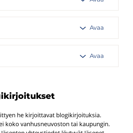
Avaa
Avaa
kir­joi­tuk­set
tyen he kirjoittavat blogikirjoituksia.
, ei koko vanhusneuvoston tai kaupungin.
n. Jäsenten yhteystiedot löytyvät Jäsenet-