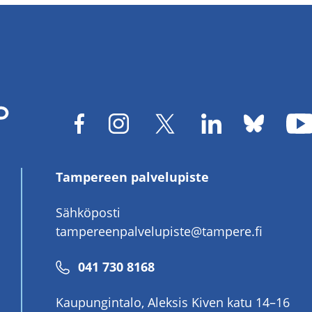
Tampereen palvelupiste
Sähköposti
tampereenpalvelupiste@tampere.fi
Puhelinnumero
041 730 8168
Kaupungintalo, Aleksis Kiven katu 14–16