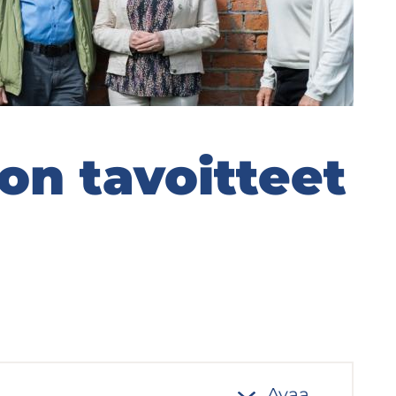
on ta­voit­teet
Avaa