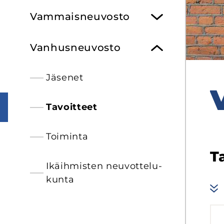
Vam­mais­neu­vos­to
Van­hus­neu­vos­to
Jä­se­net
V
Ta­voit­teet
Toi­min­ta
Ta
Ikäih­mis­ten neu­vot­te­lu­
kun­ta