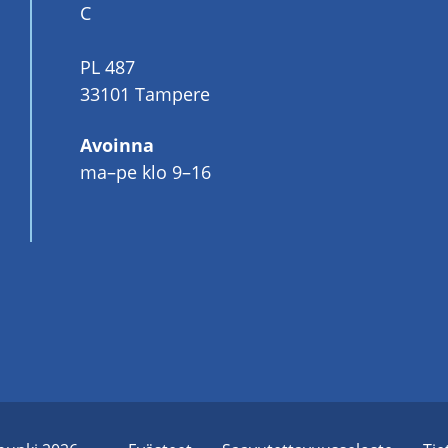
C
PL 487
33101 Tampere
Avoinna
ma–pe klo 9–16