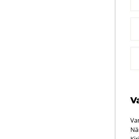
Va
Van
Nä
Kir