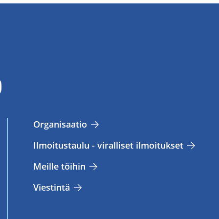
Or­ga­ni­saa­tio
Il­moi­tus­tau­lu - vi­ral­li­set il­moi­tuk­set
Meil­le töi­hin
Vies­tin­tä