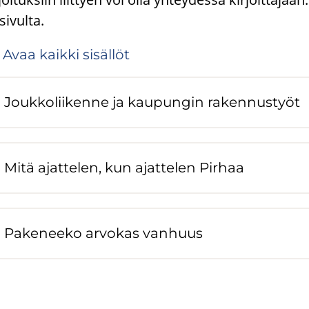
sivulta.
Avaa kaik­ki si­säl­löt
Jouk­ko­lii­ken­ne ja kau­pun­gin ra­ken­nus­työt
Mitä ajat­te­len, kun ajat­te­len Pir­haa
Pa­ke­nee­ko ar­vo­kas van­huus