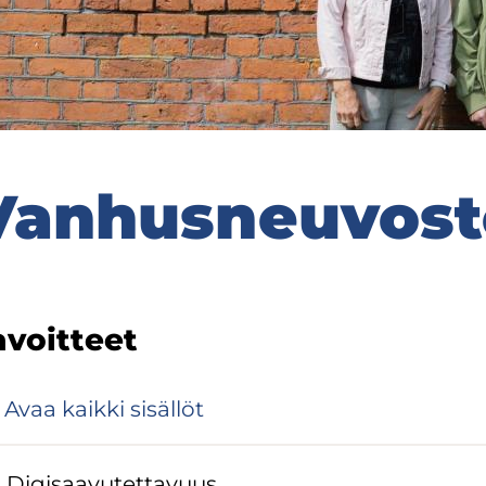
an­hus­neu­vos­t
­voit­teet
Avaa kaik­ki si­säl­löt
Di­gi­saa­vu­tet­ta­vuus