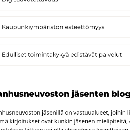
Kau­pun­kiym­pä­ris­tön es­teet­tö­myys
Edul­li­set toi­min­ta­ky­kyä edis­tä­vät pal­ve­lut
n­hus­neu­vos­ton jä­sen­ten blo­gi­
husneuvoston jäsenillä on vastuualueet, joihin liit
mä kirjoitukset ovat kunkin jäsenen mielipiteitä
joituksiin liittyen voi olla yhteydessä kirjoittajaa