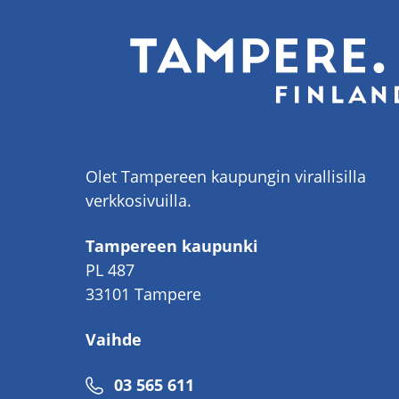
Olet Tampereen kaupungin virallisilla
verkkosivuilla.
Tampereen kaupunki
PL 487
33101 Tampere
Vaihde
Puhelinnumero
03 565 611