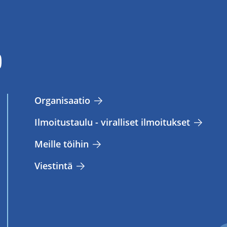
Or­ga­ni­saa­tio
Il­moi­tus­tau­lu - vi­ral­li­set il­moi­tuk­set
Meil­le töi­hin
Vies­tin­tä