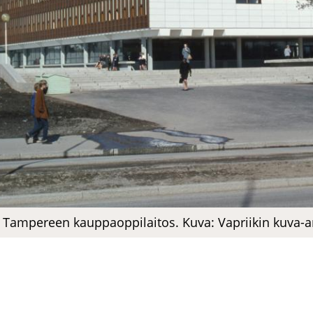
Tam­pe­reen kaup­paop­pi­lai­tos. Kuva: Vaprii­kin kuva-​a