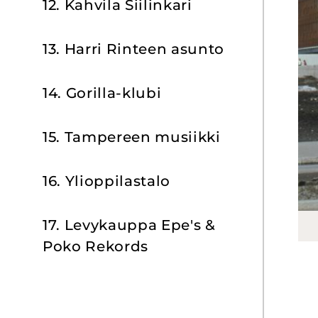
12. Kah­vi­la Sii­lin­ka­ri
13. Harri Rin­teen asun­to
14. Gorilla-​klubi
15. Tam­pe­reen musiik­ki
16. Yli­op­pi­las­ta­lo
17. Le­vy­kaup­pa Epe's &
Poko Re­kords