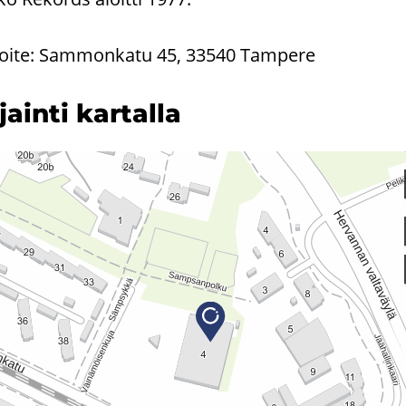
oite: Sammonkatu 45, 33540 Tampere
­jain­ti kar­tal­la