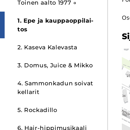
Toi­nen aalto 1977 →
Os
1. Epe ja kaup­paop­pi­lai­
tos
Si
2. Ka­se­va Ka­le­vas­ta
3. Domus, Juice & Mikko
4. Sam­mon­ka­dun soi­vat
kel­la­rit
5. Roc­ka­dil­lo
6. Hair-​hippimusikaali