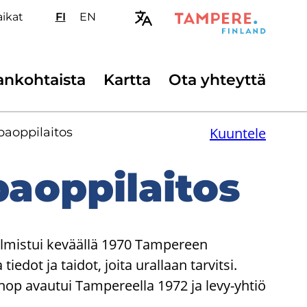
i­kat
FI
Valitse
EN
Select
sivuston
site
kieli:
language:
suomi
English
ssijainen
n­koh­tais­ta
Kart­ta
Ota yh­teyt­tä
ikko
Kuuntele
aop­pi­lai­tos
aop­pi­lai­tos
almistui keväällä 1970 Tampereen
edot ja taidot, joita urallaan tarvitsi.
hop avautui Tampereella 1972 ja levy-yhtiö