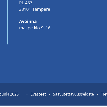
PL 487
33101 Tampere
Avoinna
ma–pe klo 9–16
pun­ki 2026
Sivuston
Eväs­teet
Saa­vu­tet­ta­vuus­se­los­te
Tie­
tietolinkit