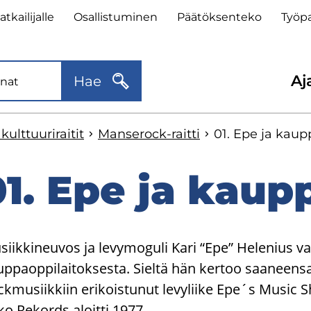
lätunnisteen
t­kai­li­jal­le
Osal­lis­tu­mi­nen
Pää­tök­sen­te­ko
Työ­pa
kalinkit
Toi
Aja
Hae
val
lt­tuu­ri­rai­tit
Manserock-​raitti
01. Epe ja kaup­p
1. Epe ja kaup­p
yppää
ivuvalikkoon
siikkineuvos ja levymoguli Kari “Epe” Helenius v
ppaoppilaitoksesta. Sieltä hän kertoo saaneensa ti
kmusiikkiin erikoistunut levyliike Epe´s Music S
o Rekords aloitti 1977.