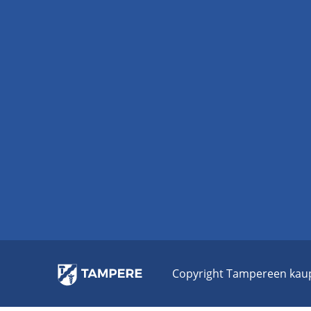
Co­py­right Tam­pe­reen kau­