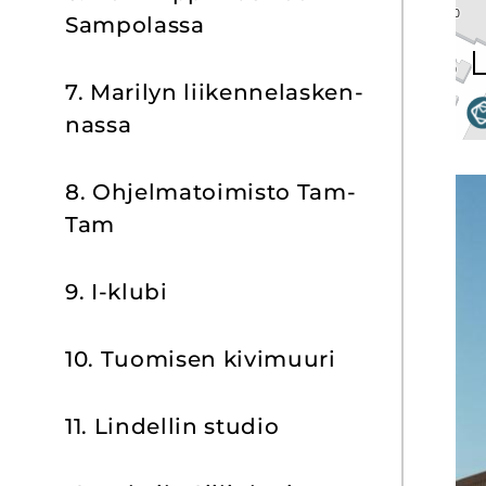
Sam­po­las­sa
7. Ma­ri­lyn lii­ken­ne­las­ken­
nas­sa
8. Oh­jel­ma­toi­mis­to Tam-​
Tam
9. I-​klubi
10. Tuo­mi­sen ki­vi­muu­ri
11. Lin­del­lin stu­dio