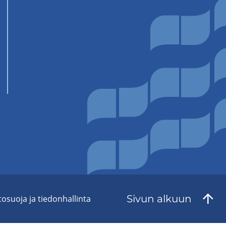
Sivun al­kuun
to­suo­ja ja tie­don­hal­lin­ta