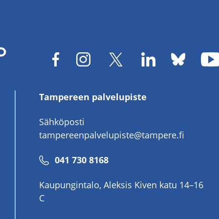
Tampereen palvelupiste
Sähköposti
tampereenpalvelupiste@tampere.fi
Puhelinnumero
041 730 8168
Kaupungintalo, Aleksis Kiven katu 14–16
C