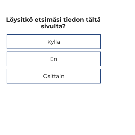
Löysitkö etsimäsi tiedon tältä
sivulta?
Kyllä
En
Osittain