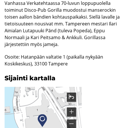
Vanhassa Verkatehtaassa 70-luvun loppupuolella
toiminut Disco-Pub Gorilla muodostui manserockin
toisen aallon bändien kohtauspaikaksi. Siellä lavalle ja
tietoisuuteen nousivat mm. Tampereen mestari Ilari
Ainialan Lutapuuki Pänd (tuleva Popeda), Eppu
Normaali ja Kari Peitsamo & Ankkuli. Gorillassa
järjestettiin myös jameja.
Osoite: Hatanpään valtatie 1 (paikalla nykyään
Koskikeskus), 33100 Tampere
Si­jain­ti kar­tal­la