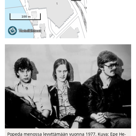
Po­pe­da me­nos­sa le­vyt­tä­mään vuon­na 1977. Kuva: Epe He­