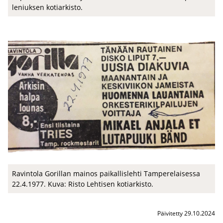
le­niuk­sen ko­tiar­kis­to.
Ra­vin­to­la Go­ril­lan mai­nos pai­kal­lis­leh­ti Tam­pe­re­lai­ses­sa
22.4.1977. Kuva: Risto Leh­ti­sen ko­tiar­kis­to.
Päivitetty 29.10.2024