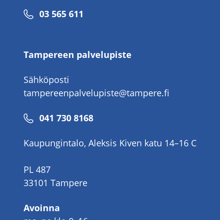
Puhelinnumero
03 565 611
Tampereen palvelupiste
Sähköposti
tampereenpalvelupiste@tampere.fi
Puhelinnumero
041 730 8168
Kaupungintalo, Aleksis Kiven katu 14–16 C
PL 487
33101 Tampere
Avoinna