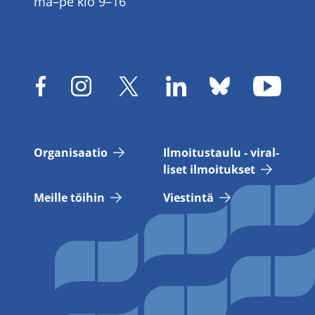
ma–pe klo 9–16
Or­ga­ni­saa­tio
Il­moi­tus­tau­lu - vi­ral­
li­set il­moi­tuk­set
Meil­le töi­hin
Vies­tin­tä