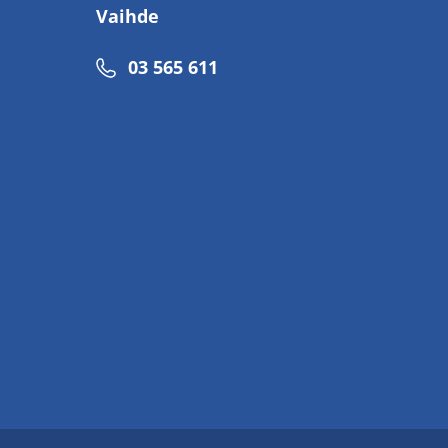
Vaihde
Puhelinnumero
03 565 611