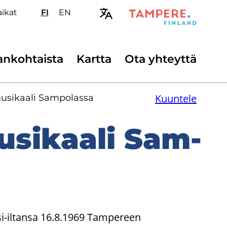
i­kat
FI
Valitse
EN
Select
sivuston
site
kieli:
language:
suomi
English
ssijainen
n­koh­tais­ta
Kart­ta
Ota yh­teyt­tä
ikko
Kuuntele
usikaali Sam­po­las­sa
musikaali Sam­
si-iltansa 16.8.1969 Tampereen