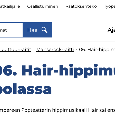
lätunnisteen
t­kai­li­jal­le
Osal­lis­tu­mi­nen
Pää­tök­sen­te­ko
Työ­pa
kalinkit
Toi
Aja
Hae
val
lt­tuu­ri­rai­tit
Manserock-​raitti
06. Hair-​hippim
06. Hair-​hippi
yppää
ivuvalikkoon
o­las­sa
mpereen Popteatterin hippimusikaali Hair sai en