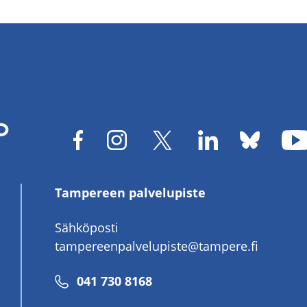
Tampereen palvelupiste
Sähköposti
tampereenpalvelupiste@tampere.fi
Puhelinnumero
041 730 8168