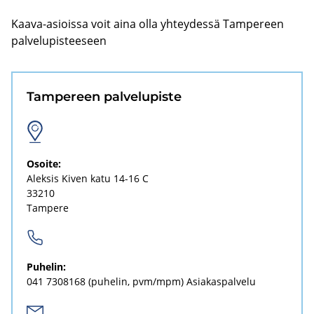
Kaava-​asioissa voit aina olla yh­tey­des­sä Tam­pe­reen
pal­ve­lu­pis­tee­seen
Tam­pe­reen pal­ve­lu­pis­te
Osoi­te:
Alek­sis Kiven katu 14-16 C
33210
Tam­pe­re
Pu­he­lin:
041 7308168
(pu­he­lin, pvm/mpm) Asia­kas­pal­ve­lu