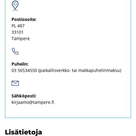
Pos­tio­soi­te:
PL 487
33101
Tam­pe­re
Pu­he­lin:
03 56534550
(paikallisverkko-​ tai mat­ka­pu­he­lin­mak­su)
Säh­kö­pos­ti:
kir­jaa­mo@tam­pe­re.fi
Li­sä­tie­to­ja