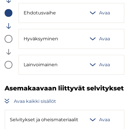
Valmis
Eh­do­tus­vai­he
Avaa
(computed)
Vaiheen
tila:
Meneillään
Hy­väk­sy­mi­nen
Avaa
(computed)
Vaiheen
tila:
Tulossa
Lain­voi­mai­nen
Avaa
(computed)
Vaiheen
tila:
Tulossa
Ase­ma­kaa­vaan liit­ty­vät sel­vi­tyk­set
Avaa kaik­ki si­säl­löt
Sel­vi­tyk­set ja oheis­ma­te­ri­aa­lit
Avaa