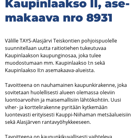
Kau­pin­laak­so II, ase­
ma­kaa­va nro 8931
Välille TAYS-Alasjärvi Teiskontien pohjoispuolelle
suunnitellaan uutta raitiotiehen tukeutuvaa
Kaupinlaakson kaupunginosaa, joka tulee
muodostumaan mm. Kaupinlaakso I:n sekä
Kaupinlaakso II:n asemakaava-alueista.
Tavoitteena on nauhamainen kaupunkirakenne, joka
sovitetaan huolellisesti alueen olemassa oleviin
luontoarvoihin ja maisemallisiin lähtökohtiin. Uusi
viher- ja korttelirakenne pyritään kytkemään
luontevasti erityisesti Kauppi-Niihaman metsäalueisiin
sekä Alasjärven rantavyöhykkeeseen.
Tavoitteena on kaupunkikuvallisesti vaihteleva,