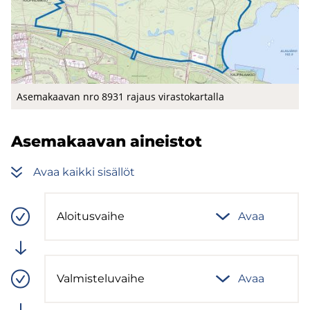
Ase­ma­kaa­van nro 8931 ra­jaus vi­ras­to­kar­tal­la
Ase­ma­kaa­van ai­neis­tot
Avaa kaik­ki si­säl­löt
Aloi­tus­vai­he
Avaa
(computed)
Vaiheen
tila:
Valmis
Val­mis­te­lu­vai­he
Avaa
(computed)
Vaiheen
tila: