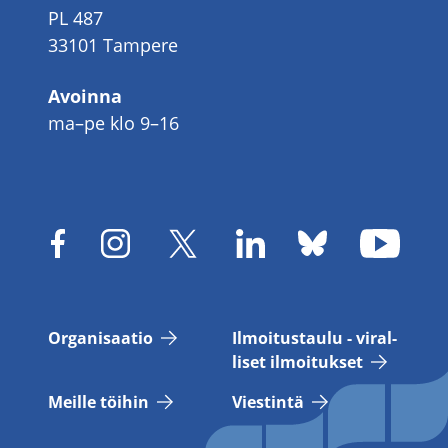
PL 487
33101 Tampere
Avoinna
ma–pe klo 9–16
Or­ga­ni­saa­tio
Il­moi­tus­tau­lu - vi­ral­
li­set il­moi­tuk­set
Meil­le töi­hin
Vies­tin­tä