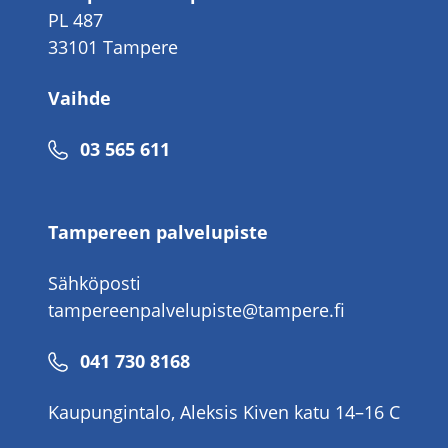
PL 487
33101 Tampere
Vaihde
Puhelinnumero
03 565 611
Tampereen palvelupiste
Sähköposti
tampereenpalvelupiste@tampere.fi
Puhelinnumero
041 730 8168
Kaupungintalo, Aleksis Kiven katu 14–16 C