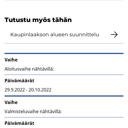
Tu­tus­tu myös tähän
Kau­pin­laak­son alu­een suun­nit­te­lu
Asemakaavan nähtävilläoloajat sekä
Vaihe
Aloitusvaihe nähtävillä:
Päivämäärät
29.9.2022 - 20.10.2022
Vaihe
Valmisteluvaihe nähtävillä:
Päivämäärät