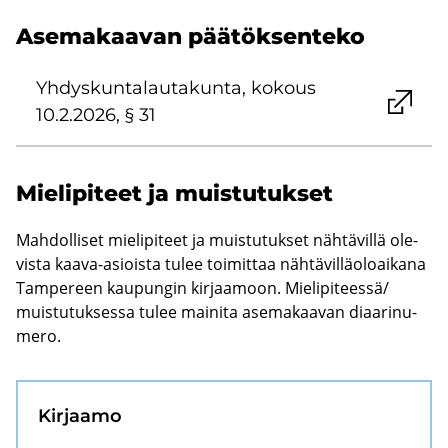
Ase­ma­kaa­van pää­tök­sen­te­ko
Yh­dys­kun­ta­lau­ta­kun­ta, ko­kous
10.2.2026, § 31
Mie­li­pi­teet ja muis­tu­tuk­set
Mah­dol­li­set mie­li­pi­teet ja muis­tu­tuk­set näh­tä­vil­lä ole­
vis­ta kaava-​asioista tulee toi­mit­taa näh­tä­vil­lä­oloai­ka­na
Tam­pe­reen kau­pun­gin kir­jaa­moon. Mie­li­pi­tees­sä/
muis­tu­tuk­ses­sa tulee mai­ni­ta ase­ma­kaa­van di­aa­ri­nu­
me­ro.
Kir­jaa­mo