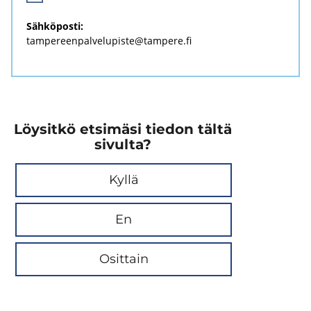
Säh­kö­pos­ti:
tam­pe­reen­pal­ve­lu­pis­te@tam­pe­re.fi
Löysitkö etsimäsi tiedon tältä
sivulta?
Kyllä
En
Osittain