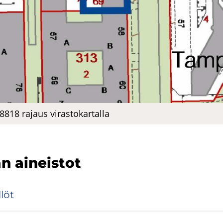
18 ra­jaus vi­ras­to­kar­tal­la
n ai­neis­tot
­löt