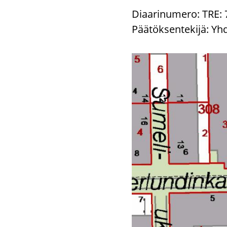
Diaarinumero: TRE: 7
Päätöksentekijä: Yh