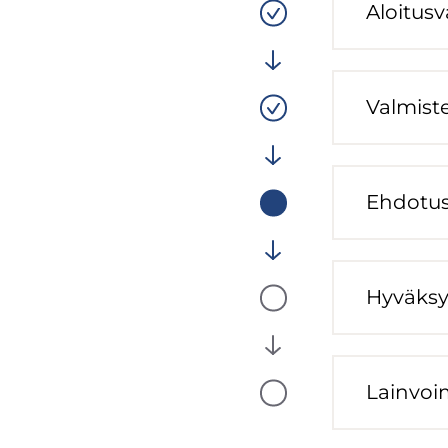
Aloi­tus­v
(computed
Vaiheen
tila:
Valmis
Val­mis­te
(computed
Vaiheen
tila:
Valmis
Eh­do­tus
(computed
Vaiheen
tila:
Meneillään
Hy­väk­s
(computed
Vaiheen
tila:
Tulossa
Lain­voi
(computed
Vaiheen