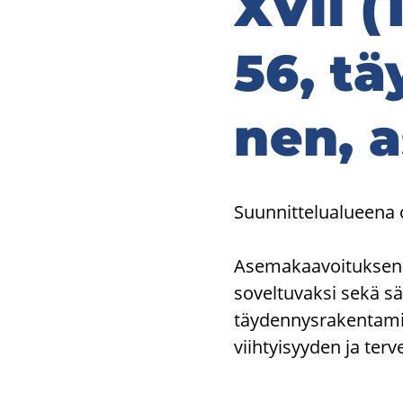
XVII (T
56, täy
nen, a
Suunnittelualueena o
Asemakaavoituksen t
soveltuvaksi sekä sä
täydennysrakentamin
viihtyisyyden ja ter