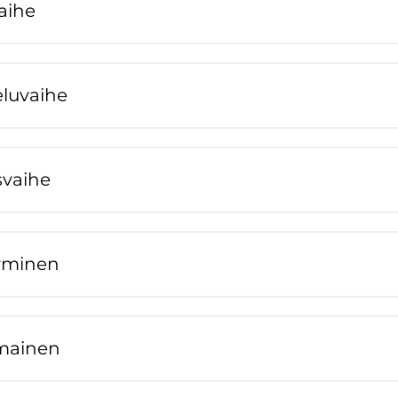
ai­he
)
­lu­vai­he
)
­vai­he
)
y­mi­nen
)
­mai­nen
)