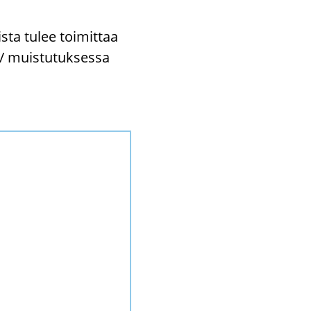
oista tulee toi­mit­taa
ä/ muis­tu­tuk­ses­sa