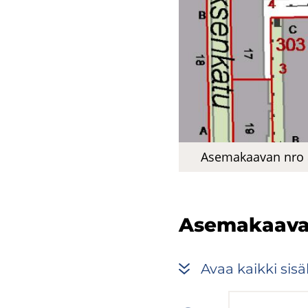
Ase­ma­kaa­van nro 88
Ase­ma­kaa­va
Avaa kaik­ki si­säl