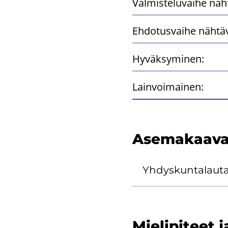
Valmisteluvaihe näht
Ehdotusvaihe nähtävi
Hyväksyminen:
Lainvoimainen:
Ase­ma­kaa­va
Yh­dys­kun­ta­lau­t
Mie­li­pi­teet 