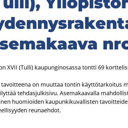
ulli), Yli­opis­to
­den­nys­ra­ken­t
se­ma­kaa­va nr
n XVII (Tulli) kaupunginosassa tontti 69 korttelis
avoitteena on muuttaa tontin käyttötarkoitus 
ilyttää tehdasjulkisivu. Asemakaavalla mahdollis
en huomioiden kaupunkikuvallisten tavoitteiden
veellisyyden reunaehdot.