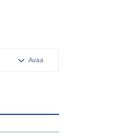
Avaa
ksymis- ja lainvoimaisuuspäiv