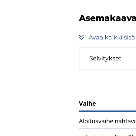
tila:
Tulossa
Ase­ma­kaa­vaan
Avaa kaik­ki si­säl
Sel­vi­tyk­set
Vaihe
Asemakaavan
Aloitusvaihe nähtävil