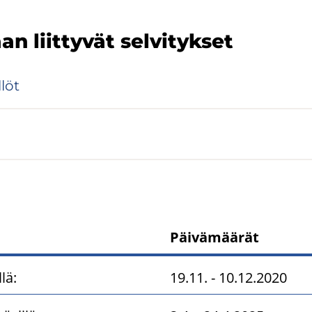
 liit­ty­vät sel­vi­tyk­set
­löt
Päivämäärät
 nähtävilläoloajat sekä hyvä
lä:
19.11. - 10.12.2020