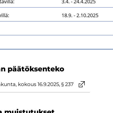
ävillä:
3.4. - 24.4.2025
llä:
18.9. - 2.10.2025
n pää­tök­sen­te­ko
a­kun­ta, ko­kous 16.9.2025, § 237
ja muis­tu­tuk­set