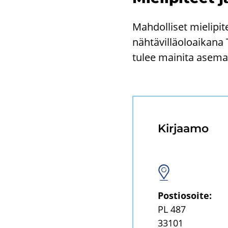
Mah­dol­li­set mie­li­pi­
näh­tä­vil­lä­oloai­ka­
tulee mai­ni­ta ase­ma­
Kir­jaa­mo
Pos­tio­soi­te:
PL 487
33101