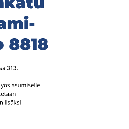
n­ka­tu
a­mi­
o 8818
sa 313.
myös asumiselle
tetaan
 lisäksi