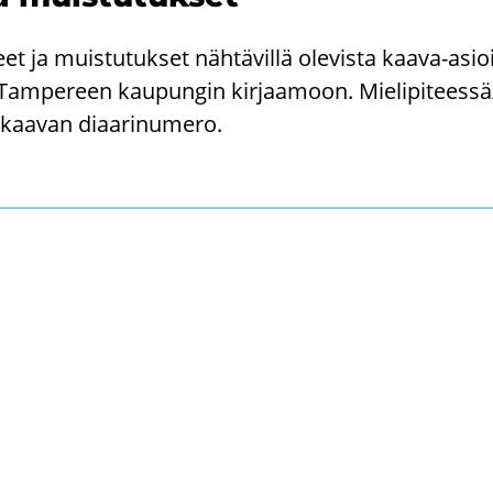
teet ja muis­tu­tuk­set näh­tä­vil­lä ole­vis­ta kaava-​asi
na Tam­pe­reen kau­pun­gin kir­jaa­moon. Mie­li­pi­tees­s
kaa­van di­aa­ri­nu­me­ro.