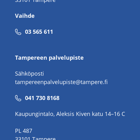
Vaihde
Puhelinnumero
03 565 611
Tampereen palvelupiste
Sähköposti
tampereenpalvelupiste@tampere.fi
Puhelinnumero
041 730 8168
Kaupungintalo, Aleksis Kiven katu 14–16 C
PL 487
33101 Tampere