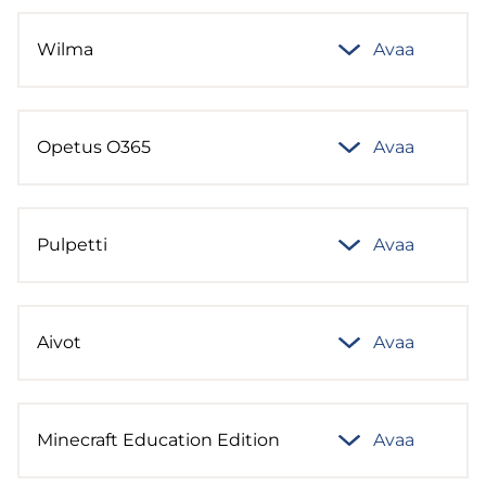
Wilma
Avaa
Ope­tus O365
Avaa
Pul­pet­ti
Avaa
Aivot
Avaa
Mi­nec­raft Educa­tion Edi­tion
Avaa