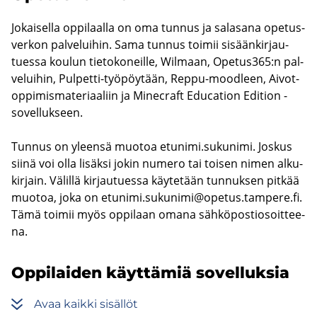
Jo­kai­sel­la op­pi­laal­la on oma tun­nus ja sa­la­sa­na ope­tus­
ver­kon pal­ve­lui­hin. Sama tun­nus toi­mii si­sään­kir­jau­
tues­sa kou­lun tie­to­ko­neil­le, Wilmaan, Ope­tus365:n pal­
ve­lui­hin, Pulpetti-​työpöytään, Reppu-​moodleen, Aivot-​
oppimismateriaaliin ja Mi­nec­raft Educa­tion Edi­tion -​
sovellukseen.
Tun­nus on yleen­sä muo­toa etu­ni­mi.su­ku­ni­mi. Jos­kus
siinä voi olla li­säk­si jokin nu­me­ro tai toi­sen nimen al­ku­
kir­jain. Vä­lil­lä kir­jau­tues­sa käy­te­tään tun­nuk­sen pit­kää
muo­toa, joka on
etu­ni­mi.su­ku­ni­mi@ope­tus.tam­pe­re.fi
.
Tämä toi­mii myös op­pi­laan omana säh­kö­pos­tio­soit­tee­
na.
Op­pi­lai­den käyt­tä­miä so­vel­luk­sia
Avaa kaik­ki si­säl­löt