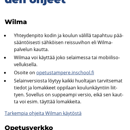
Wilma
Yh­tey­den­pi­to kodin ja kou­lun vä­lil­lä ta­pah­tuu pää­
sään­töi­ses­ti säh­köi­sen reis­su­vi­hon eli Wilma-​
palvelun kaut­ta.
Wilmaa voi käyt­tää joko se­lai­mes­sa tai mo­bii­li­so­
vel­luk­sel­la.
Osoi­te on
ope­tus­tam­pe­re.inschool.fi
Se­lain­ver­sios­ta löy­tyy kaik­ki huol­ta­jan tar­vit­se­mat
tie­dot ja lo­mak­keet op­pi­laan kou­lun­käyn­tiin liit­
tyen. So­vel­lus on sup­peam­pi ver­sio, eikä sen kaut­
ta voi esim. täyt­tää lo­mak­kei­ta.
Tar­kem­pia oh­jei­ta Wilman käy­tös­tä
Ope­tus­verk­ko