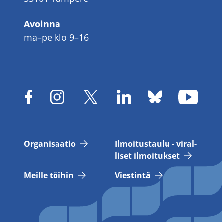
Avoinna
ma–pe klo 9–16
Or­ga­ni­saa­tio
Il­moi­tus­tau­lu - vi­ral­
li­set il­moi­tuk­set
Meil­le töi­hin
Vies­tin­tä