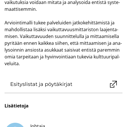
vai­ku­tuk­sia voi­daan mi­ta­ta ja ana­ly­soi­da en­tis­tä sys­te­
maat­ti­sem­min.
Ar­vioin­ti­mal­li tukee pal­ve­lui­den jat­ko­ke­hit­tä­mis­tä ja
mah­dol­lis­taa li­säk­si vai­kut­ta­vuus­mit­ta­ris­ton laa­jen­ta­
mi­sen. Vai­kut­ta­vuu­den suun­nit­te­lul­la ja mit­taa­mi­sel­la
py­ri­tään ennen kaik­kea sii­hen, että mit­taa­mi­sen ja ana­
ly­soin­nin an­sios­ta asuk­kaat sai­si­vat en­tis­tä pa­rem­min
omia tar­pei­taan ja hy­vin­voin­ti­aan tu­ke­via kult­tuu­ri­pal­
ve­lui­ta.
Esi­tys­lis­tat ja pöy­tä­kir­jat
Li­sä­tie­to­ja
Johtaja