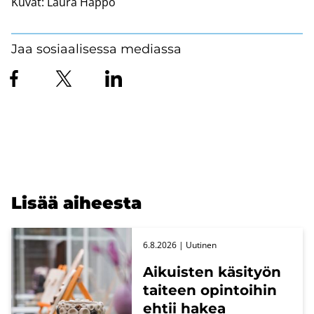
Kuvat:
Laura Happo
Jaa sosiaalisessa mediassa
Lisää ai­hees­ta
6.8.2026
| Uu­ti­nen
Ai­kuis­ten kä­si­työn
tai­teen opin­toi­hin
ehtii hakea