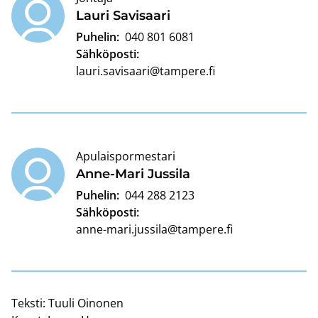
Lauri Sa­vi­saa­ri
Puhelin:
040 801 6081
Sähköposti:
lauri.savisaari@tampere.fi
Apulaispormestari
Anne-​Mari Jus­si­la
Puhelin:
044 288 2123
Sähköposti:
anne-mari.jussila@tampere.fi
Teksti:
Tuuli Oinonen