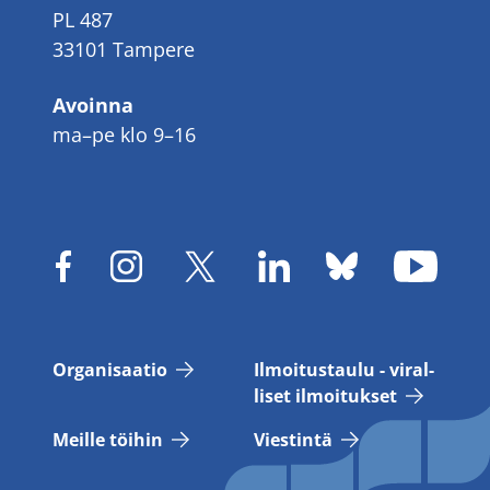
PL 487
33101 Tampere
Avoinna
ma–pe klo 9–16
Or­ga­ni­saa­tio
Il­moi­tus­tau­lu - vi­ral­
li­set il­moi­tuk­set
Meil­le töi­hin
Vies­tin­tä