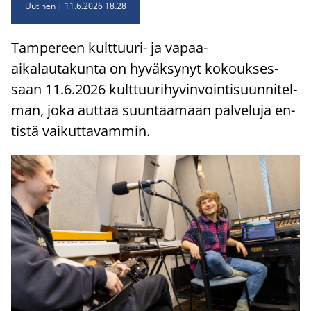
Uutinen
11.6.2026 18.28
Tam­pe­reen kulttuuri-​ ja vapaa-​
aikalautakunta on hy­väk­sy­nyt ko­kouk­ses­
saan 11.6.2026 kult­tuu­ri­hy­vin­voin­ti­suun­ni­tel­
man, joka aut­taa suun­taa­maan pal­ve­lu­ja en­
tis­tä vai­kut­ta­vam­min.