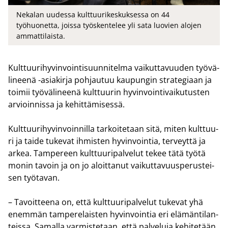
Nekalan uudessa kulttuurikeskuksessa on 44
työhuonetta, joissa työskentelee yli sata luovien alojen
ammattilaista.
Kult­tuu­ri­hy­vin­voin­ti­suun­ni­tel­ma vai­kut­ta­vuu­den työ­vä­
li­nee­nä -​asiakirja poh­jau­tuu kau­pun­gin stra­te­gi­aan ja
toi­mii työ­vä­li­nee­nä kult­tuu­rin hy­vin­voin­ti­vai­ku­tus­ten
ar­vioin­nis­sa ja ke­hit­tä­mi­ses­sä.
Kult­tuu­ri­hy­vin­voin­nil­la tar­koi­te­taan sitä, miten kult­tuu­
ri ja taide tu­ke­vat ih­mis­ten hy­vin­voin­tia, ter­veyt­tä ja
arkea. Tam­pe­reen kult­tuu­ri­pal­ve­lut tekee tätä työtä
monin ta­voin ja on jo aloit­ta­nut vai­kut­ta­vuus­pe­rus­tei­
sen työ­ta­van.
– Ta­voit­tee­na on, että kult­tuu­ri­pal­ve­lut tu­ke­vat yhä
enem­män tam­pe­re­lais­ten hy­vin­voin­tia eri elä­män­ti­lan­
teis­sa. Sa­mal­la var­mis­te­taan, että pal­ve­lu­ja ke­hi­te­tään