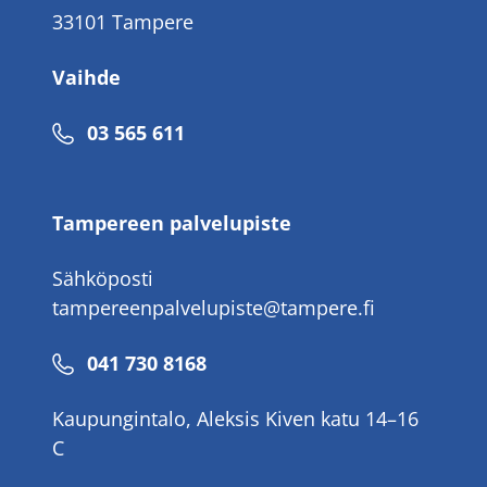
33101 Tampere
Vaihde
Puhelinnumero
03 565 611
Tampereen palvelupiste
Sähköposti
tampereenpalvelupiste@tampere.fi
Puhelinnumero
041 730 8168
Kaupungintalo, Aleksis Kiven katu 14–16
C