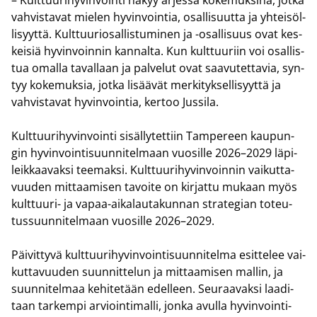
vah­vis­ta­vat mie­len hy­vin­voin­tia, osal­li­suut­ta ja yh­tei­söl­
li­syyt­tä. Kult­tuu­rio­sal­lis­tu­mi­nen ja -​osallisuus ovat kes­
kei­siä hy­vin­voin­nin kan­nal­ta. Kun kult­tuu­riin voi osal­lis­
tua omal­la ta­val­laan ja pal­ve­lut ovat saa­vu­tet­ta­via, syn­
tyy ko­ke­muk­sia, jotka li­sää­vät mer­ki­tyk­sel­li­syyt­tä ja
vah­vis­ta­vat hy­vin­voin­tia, ker­too Jus­si­la.
Kult­tuu­ri­hy­vin­voin­ti si­säl­ly­tet­tiin Tam­pe­reen kau­pun­
gin hy­vin­voin­ti­suun­ni­tel­maan vuo­sil­le 2026–2029 lä­pi­
leik­kaa­vak­si tee­mak­si. Kult­tuu­ri­hy­vin­voin­nin vai­kut­ta­
vuu­den mit­taa­mi­sen ta­voi­te on kir­jat­tu mu­kaan myös
kulttuuri-​ ja vapaa-​aikalautakunnan stra­te­gian to­teu­
tus­suun­ni­tel­maan vuo­sil­le 2026–2029.
Päi­vit­ty­vä kult­tuu­ri­hy­vin­voin­ti­suun­ni­tel­ma esit­te­lee vai­
kut­ta­vuu­den suun­nit­te­lun ja mit­taa­mi­sen mal­lin, ja
suun­ni­tel­maa ke­hi­te­tään edel­leen. Seu­raa­vak­si laa­di­
taan tar­kem­pi ar­vioin­ti­mal­li, jonka avul­la hy­vin­voin­ti­