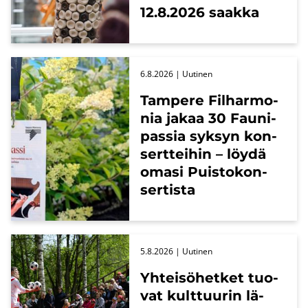
12.8.2026 saak­ka
6.8.2026
| Uu­ti­nen
Tam­pe­re Fil­har­mo­
nia jakaa 30 Fau­ni­
pas­sia syk­syn kon­
sert­tei­hin – löydä
omasi Puis­to­kon­
ser­tis­ta
5.8.2026
| Uu­ti­nen
Yh­tei­sö­het­ket tuo­
vat kult­tuu­rin lä­