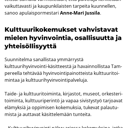
vai­kut­ta­vas­ti ja kau­pun­ki­lais­ten tar­pei­ta kuun­nel­len,
sanoo apu­lais­por­mes­ta­ri
Anne-​Mari Jus­si­la
.
Kult­tuu­ri­ko­ke­muk­set vah­vis­ta­vat
mie­len hy­vin­voin­tia, osal­li­suut­ta ja
yh­tei­söl­li­syyt­tä
Suun­ni­tel­ma sa­nal­lis­taa ym­mär­rys­tä
kulttuurihyvinvointi-​käsitteestä ja ha­vain­nol­lis­taa Tam­
pe­reel­la teh­tä­vää hy­vin­voin­ti­pai­not­teis­ta kult­tuu­ri­toi­
min­taa ja kult­tuu­ri­hy­vin­voin­ti­pal­ve­lu­ja.
Taide-​ ja kult­tuu­ri­toi­min­ta, kir­jas­tot, museot, or­kes­te­ri­
toi­min­ta, kult­tuu­ri­pe­rin­tö ja vapaa si­vis­tys­työ tar­joa­vat
elä­myk­siä ja op­pi­mi­sen ko­ke­muk­sia, tu­ke­vat pa­lau­tu­
mis­ta ja aut­ta­vat kä­sit­te­le­mään tun­tei­ta.
– Kult­tuu­ri­hy­vin­voin­ti näkyy ar­jes­sa ko­ke­muk­si­na, jotka