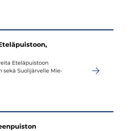
 Ete­lä­puis­toon,
rei­ta Ete­lä­puis­toon
 sekä Suo­li­jär­vel­le Mie­
een­puis­ton