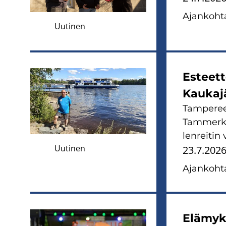
Ajan­koh­ta
Uutinen
Es­teet­t
Kau­ka­jä
Tam­pe­reel
Tam­mer­kos
len­rei­tin v
Uutinen
23.7.202
Ajan­koh­ta
Elä­myk­