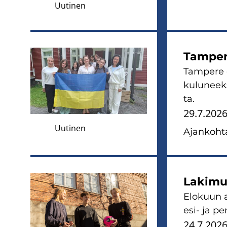
Uutinen
Tam­pe­re
Tam­pe­re 
ku­lu­neek
ta.
29.7.202
Uutinen
Ajan­koh­ta
La­ki­muu
Elo­kuun a
esi- ja pe­
24.7.202