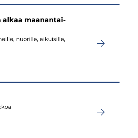
en alkaa maa­nan­tai­
­le, nuo­ril­le, ai­kui­sil­le,
k­koa.