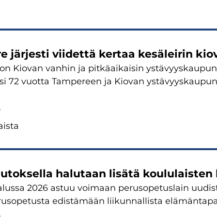
 jär­jes­ti vii­det­tä ker­taa ke­sä­lei­rin kio­va
on Kio­van van­hin ja pit­kä­ai­kai­sin ys­tä­vyys­kau­pu
­si 72 vuot­ta Tam­pe­reen ja Kio­van ys­tä­vyys­kau­pun­
6
is­ta
­tok­sel­la ha­lu­taan li­sä­tä kou­lu­lais­ten 
lus­sa 2026 astuu voi­maan pe­rus­o­pe­tus­lain uu­dis­t
rus­o­pe­tus­ta edis­tä­mään lii­kun­nal­lis­ta elä­män­ta­p
6