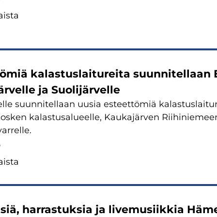
is­ta
ö­miä ka­las­tus­lai­tu­rei­ta suun­ni­tel­laan
r­vel­le ja Suo­li­jär­vel­le
­le suun­ni­tel­laan uusia es­teet­tö­miä ka­las­tus­lai­tu­
­ken ka­las­tusa­lu­eel­le, Kau­ka­jär­ven Rii­hi­nie­meen
ar­rel­le.
6
is­ta
siä, har­ras­tuk­sia ja live‌musiikkia Hä­m