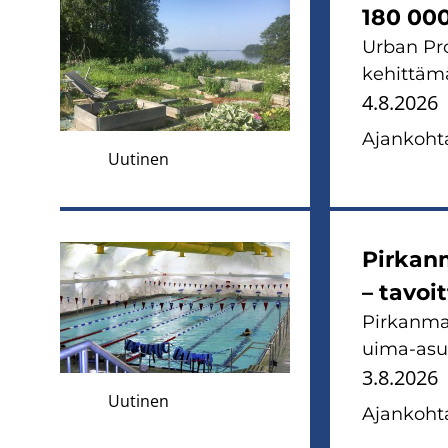
180 000 
Urban Pro
ke­hit­tä­m
4.8.2026
Ajan­koh­ta
Uutinen
Pir­kan­
– ta­voit
Pir­kan­ma
uima-​asun
3.8.2026
Uutinen
Ajan­koh­ta