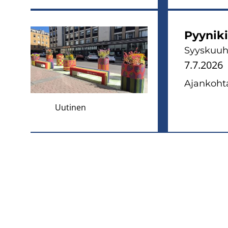
Pyy­ni­k
Syys­kuu­hu
7.7.2026
Ajan­koh­ta
Uutinen
Sivunumerointi