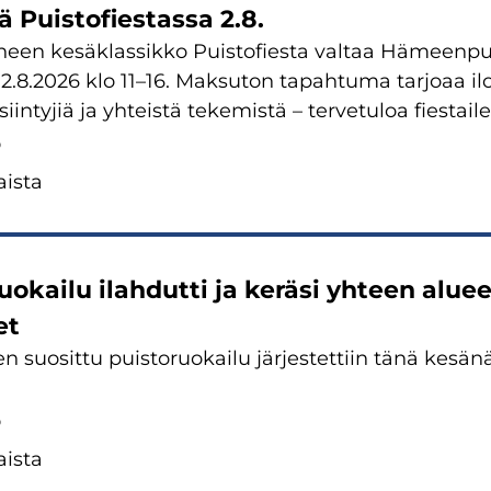
ä Puis­to­fies­tas­sa 2.8.
een ke­säklas­sik­ko Puis­to­fies­ta val­taa Hä­meen­pui
 2.8.2026 klo 11–16. Mak­su­ton ta­pah­tu­ma tar­jo­aa il
iin­ty­jiä ja yh­teis­tä te­ke­mis­tä – ‌tervetuloa fies­tai­
6
is­ta
ruo­kai­lu ilah­dut­ti ja ke­rä­si yh­teen alu­
et
 suo­sit­tu puis­to­ruo­kai­lu jär­jes­tet­tiin tänä ke­sä­
6
is­ta