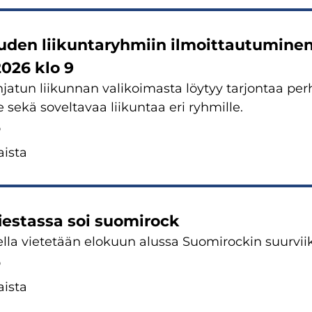
­den lii­kun­ta­ryh­miin il­moit­tau­tu­mi­n
2026 klo 9
a­tun lii­kun­nan va­li­koi­mas­ta löy­tyy tar­jon­taa per­heil
le sekä so­vel­ta­vaa lii­kun­taa eri ryh­mil­le.
6
is­ta
fies­tas­sa soi suo­mi­rock
l­la vie­te­tään elo­kuun alus­sa Suo­mi­roc­kin suur­vii
6
is­ta