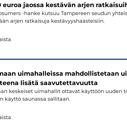
euroa jaos­sa kes­tä­vän arjen rat­kai­sui­
­su­mers -​hanke kut­suu Tam­pe­reen seu­dun yh­tei­
ään arjen rat­kai­su­ja kes­tä­vyys­haas­tei­siin.
is­ta
maan ui­ma­hal­leis­sa mah­dol­lis­te­taan 
­tee­na li­sä­tä saa­vu­tet­ta­vuut­ta
an kes­kei­set ui­ma­hal­lit ot­ta­vat käyt­töön uuden to
 käyt­tö sau­nas­sa sal­li­taan.
is­ta