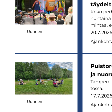
‌täydelt
Koko per­h
nun­tai­na
min­taa, es
Uutinen
20.7.202
Ajan­koh­ta
Puis­to­
ja nuo­r
Tam­pe­reen
tos­sa.
17.7.202
Uutinen
Ajan­koh­ta