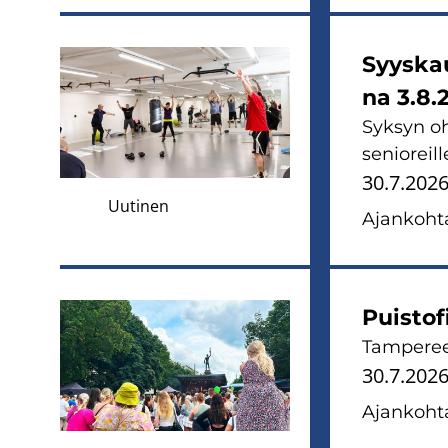
Syys­kau
na 3.8.
Syk­syn oh­j
se­nio­reil­
30.7.202
Uutinen
Ajan­koh­ta
Puis­to­
Tam­pe­ree
30.7.202
Ajan­koh­ta