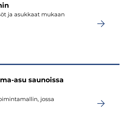
hin
söt ja asuk­kaat mu­kaan
uima-​asu sau­nois­sa
i­min­ta­mal­lin, jossa