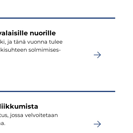
­lai­sil­le nuo­ril­le
n­ki, ja tänä vuon­na tulee
ki­suh­teen sol­mi­mi­ses­
liik­ku­mis­ta
us, jossa vel­voi­te­taan
aa.