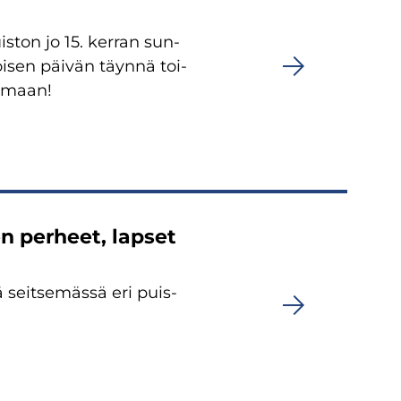
s­ton jo 15. ker­ran sun­
oi­sen päi­vän täyn­nä toi­
le­maan!
een per­heet, lap­set
nä seit­se­mäs­sä eri puis­