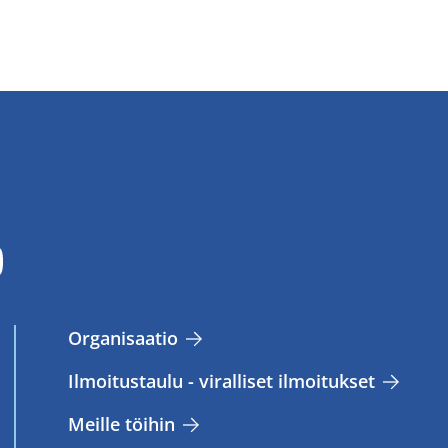
Or­ga­ni­saa­tio
Il­moi­tus­tau­lu - vi­ral­li­set il­moi­tuk­set
Meil­le töi­hin