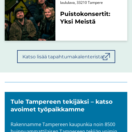
laululava, 33210 Tampere
Puistokonsertit:
Yksi Meistä
Katso lisää tapahtumakalenterista
Tule Tam­pe­reen te­ki­jäk­si – katso
avoi­met työ­paik­kam­me
Ra­ken­nam­me Tam­pe­reen kau­pun­kia noin 8500
huip­puam­mat­ti­lai­sen Tam­pe­reen te­ki­jän voi­min.