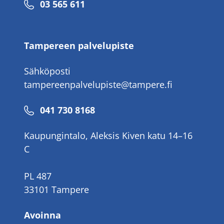
Puhelinnumero
03 565 611
Tampereen palvelupiste
Sähköposti
tampereenpalvelupiste@tampere.fi
Puhelinnumero
041 730 8168
Kaupungintalo, Aleksis Kiven katu 14–16
C
PL 487
33101 Tampere
Avoinna