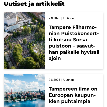
Uu­ti­set ja ar­tik­ke­lit
7.8.2026
| Uu­ti­nen
Tam­pe­re Fil­har­mo­
nian Puis­to­kon­sert­
ti kut­suu Sors­a­
puis­toon – saa­vut­
han pai­kal­le hy­vis­sä
ajoin
7.8.2026
| Uu­ti­nen
Tam­pe­reen ilma on
Eu­roo­pan kau­pun­
kien puh­taim­pia