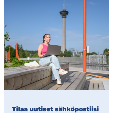
Tilaa uu­ti­set säh­kö­pos­tii­si