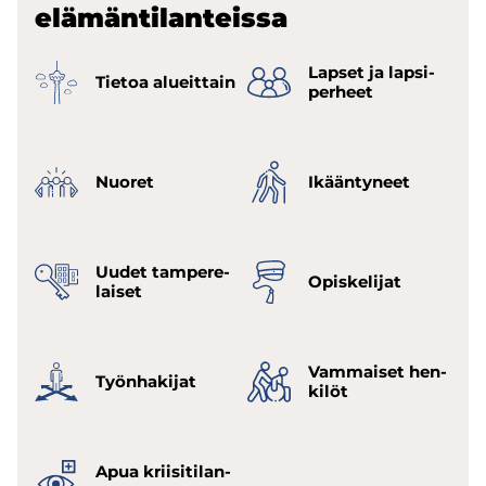
elä­män­ti­lan­teis­sa
Lap­set ja lap­si­
Tie­toa alueit­tain
per­heet
Nuo­ret
Ikään­ty­neet
Uudet tam­pe­re­
Opis­ke­li­jat
lai­set
Vam­mai­set hen­
Työn­ha­ki­jat
ki­löt
Apua krii­si­ti­lan­