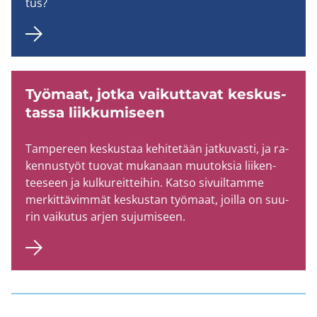
tus?
Työ­maat, jotka vai­kut­ta­vat kes­kus­
tas­sa liik­ku­mi­seen
Tam­pe­reen kes­kus­taa ke­hi­te­tään jat­ku­vas­ti, ja ra­
ken­nus­työt tuo­vat mu­ka­naan muu­tok­sia lii­ken­
tee­seen ja kul­ku­reit­tei­hin. Katso si­vuil­tam­me
mer­kit­tä­vim­mät kes­kus­tan työ­maat, joil­la on suu­
rin vai­ku­tus arjen su­ju­mi­seen.