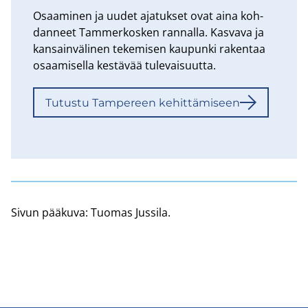
Osaa­mi­nen ja uudet aja­tuk­set ovat aina koh­
dan­neet Tam­mer­kos­ken ran­nal­la. Kas­va­va ja
kan­sain­vä­li­nen te­ke­mi­sen kau­pun­ki ra­ken­taa
osaa­mi­sel­la kes­tä­vää tu­le­vai­suut­ta.
Tu­tus­tu Tam­pe­reen ke­hit­tä­mi­seen
Sivun pää­ku­va: Tuo­mas Jus­si­la.