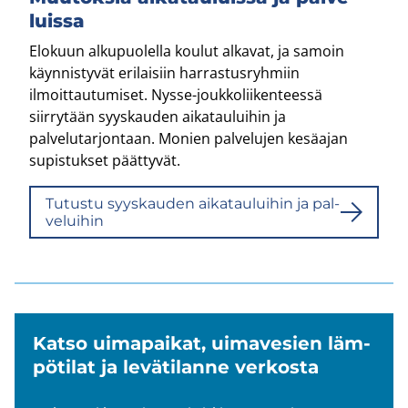
luis­sa
Elokuun alkupuolella koulut alkavat, ja samoin
käynnistyvät erilaisiin harrastusryhmiin
ilmoittautumiset. Nysse-​joukkoliikenteessä
siirrytään syyskauden aikatauluihin ja
palvelutarjontaan. Monien palvelujen kesäajan
supistukset päättyvät.
Tu­tus­tu syys­kau­den ai­ka­tau­lui­hin ja pal­
ve­lui­hin
Katso ui­ma­pai­kat, ui­ma­ve­sien läm­
pö­ti­lat ja le­vä­ti­lan­ne ver­kos­ta