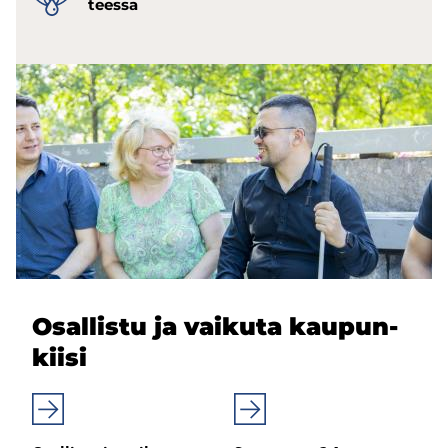
tees­sa
Osal­lis­tu ja vai­ku­ta kau­pun­
kii­si