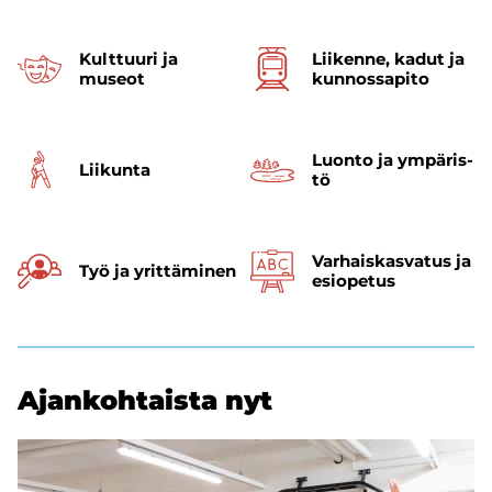
Kult­tuu­ri ja
Lii­ken­ne, kadut ja
museot
kun­nos­sa­pi­to
Luon­to ja ym­pä­ris­
Lii­kun­ta
tö
Varhais­kasvatus ja
Työ ja yrit­tä­mi­nen
esi­opetus
Ajan­koh­tais­ta nyt