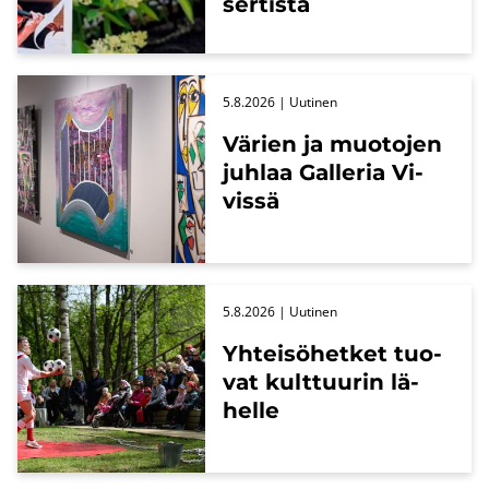
ser­tis­ta
5.8.2026
| Uu­ti­nen
Vä­rien ja muo­to­jen
juh­laa Gal­le­ria Vi­
vis­sä
5.8.2026
| Uu­ti­nen
Yh­tei­sö­het­ket tuo­
vat kult­tuu­rin lä­
hel­le