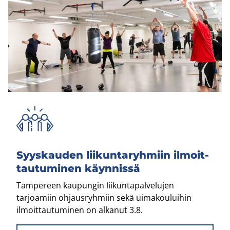
Syys­kau­den lii­kun­ta­ryh­miin il­moit­
tau­tu­mi­nen käyn­nis­sä
Tampereen kaupungin liikuntapalvelujen
tarjoamiin ohjausryhmiin sekä uimakouluihin
ilmoittautuminen on alkanut 3.8.