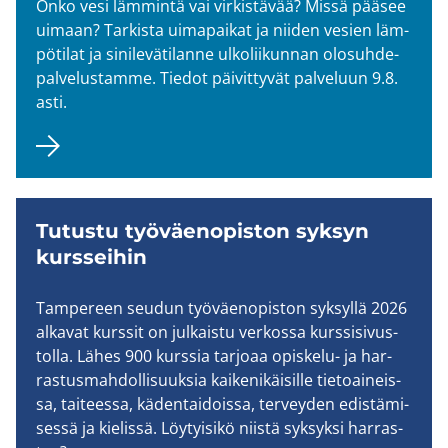
Onko vesi läm­min­tä vai vir­kis­tä­vää? Missä pää­see
ui­maan? Tar­kis­ta ui­ma­pai­kat ja nii­den ve­sien läm­
pö­ti­lat ja si­ni­le­vä­ti­lan­ne ul­ko­lii­kun­nan olo­suh­de­
pal­ve­lus­tam­me. Tie­dot päi­vit­ty­vät pal­ve­luun 9.8.
asti.
Tu­tus­tu työ­väen­opis­ton syk­syn
kurs­sei­hin
Tam­pe­reen seu­dun työ­väen­opis­ton syk­syl­lä 2026
al­ka­vat kurs­sit on jul­kais­tu ver­kos­sa kurs­si­si­vus­
tol­la. Lähes 900 kurs­sia tar­jo­aa opiskelu-​ ja har­
ras­tus­mah­dol­li­suuk­sia kai­ke­ni­käi­sil­le tie­toai­neis­
sa, tai­tees­sa, kä­den­tai­dois­sa, ter­vey­den edis­tä­mi­
ses­sä ja kie­lis­sä. Löy­tyi­si­kö niis­tä syk­syk­si har­ras­