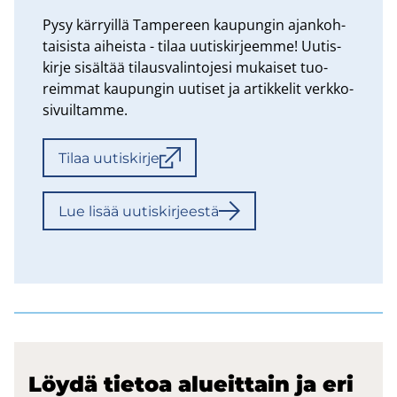
Pysy kär­ryil­lä Tam­pe­reen kau­pun­gin ajan­koh­
tai­sis­ta ai­heis­ta - tilaa uu­tis­kir­jeem­me! Uu­tis­
kir­je si­säl­tää ti­laus­va­lin­to­je­si mu­kai­set tuo­
reim­mat kau­pun­gin uu­ti­set ja ar­tik­ke­lit verk­ko­
si­vuil­tam­me.
Tilaa uu­tis­kir­je
Lue lisää uu­tis­kir­jees­tä
Löydä tie­toa alueit­tain ja eri