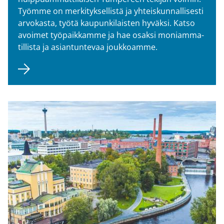
Työm­me on mer­ki­tyk­sel­lis­tä ja yh­teis­kun­nal­li­ses­ti
ar­vo­kas­ta, työtä kau­pun­ki­lais­ten hy­väk­si. Katso
avoi­met työ­paik­kam­me ja hae osak­si mo­niam­ma­
til­lis­ta ja asian­tun­te­vaa jouk­koam­me.