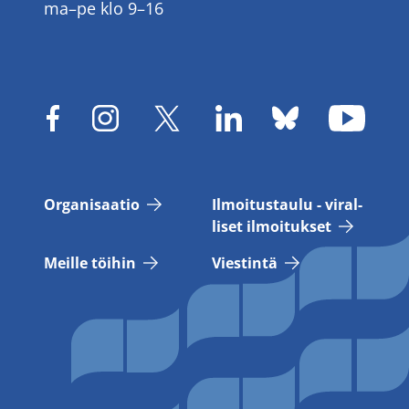
ma–pe klo 9–16
Or­ga­ni­saa­tio
Il­moi­tus­tau­lu - vi­ral­
li­set il­moi­tuk­set
Meil­le töi­hin
Vies­tin­tä