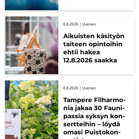
6.8.2026
| Uu­ti­nen
Ai­kuis­ten kä­si­työn
tai­teen opin­toi­hin
ehtii hakea
12.8.2026 saak­ka
6.8.2026
| Uu­ti­nen
Tam­pe­re Fil­har­mo­
nia jakaa 30 Fau­ni­
pas­sia syk­syn kon­
sert­tei­hin – löydä
omasi Puis­to­kon­