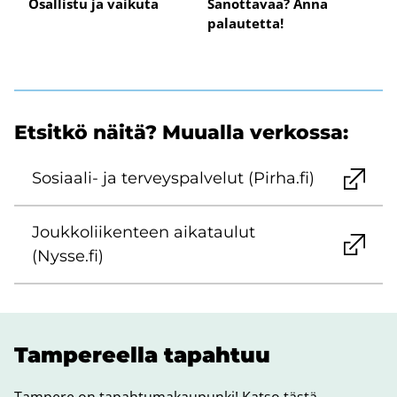
Osallistu ja vaikuta
Sanottavaa? Anna
palautetta!
Et­sit­kö näitä? Muu­al­la ver­kos­sa:
Sosiaali-​ ja ter­veys­pal­ve­lut (Pirha.fi)
Jouk­ko­lii­ken­teen ai­ka­tau­lut
(Nysse.fi)
Tam­pe­reel­la ta­pah­tuu