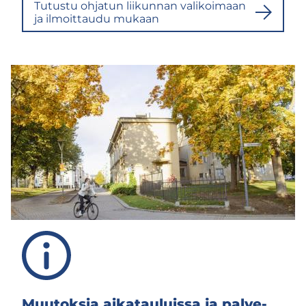
Tu­tus­tu oh­ja­tun lii­kun­nan va­li­koi­maan
ja il­moit­tau­du mu­kaan
Muu­tok­sia ai­ka­tau­luis­sa ja pal­ve­