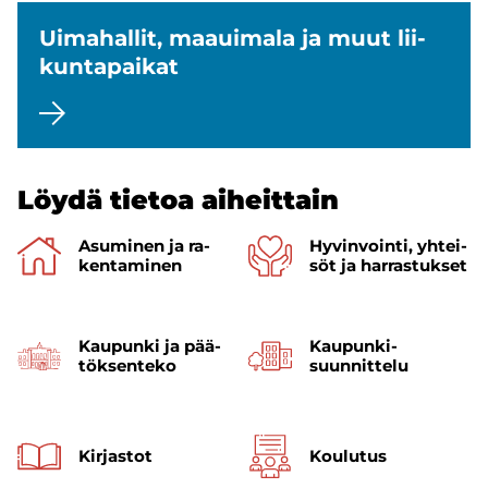
Ui­ma­hal­lit, maa­ui­ma­la ja muut lii­
kun­ta­pai­kat
Löydä tie­toa ai­heit­tain
Asu­mi­nen ja ra­
Hy­vin­voin­ti, yh­tei­
ken­ta­mi­nen
söt ja har­ras­tuk­set
Kau­pun­ki ja pää­
Kaupunki­
tök­sen­te­ko
suunnittelu
Kir­jas­tot
Kou­lu­tus