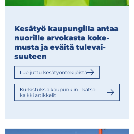
Ke­sä­työ kau­pun­gil­la antaa
nuo­ril­le ar­vo­kas­ta ko­ke­
mus­ta ja eväi­tä tu­le­vai­
suu­teen
Lue juttu ke­sä­työn­te­ki­jöis­tä
Kur­kis­tuk­sia kau­pun­kiin - katso
kaik­ki ar­tik­ke­lit