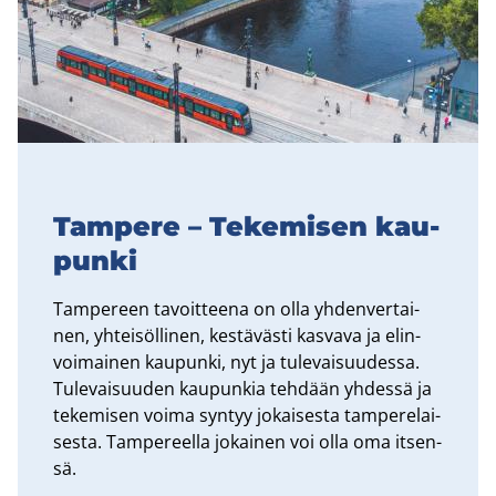
Tam­pe­re – Te­ke­mi­sen kau­
pun­ki
Tam­pe­reen ta­voit­tee­na on olla yh­den­ver­tai­
nen, yh­tei­söl­li­nen, kes­tä­väs­ti kas­va­va ja elin­
voi­mai­nen kau­pun­ki, nyt ja tu­le­vai­suu­des­sa.
Tu­le­vai­suu­den kau­pun­kia teh­dään yh­des­sä ja
te­ke­mi­sen voima syn­tyy jo­kai­ses­ta tam­pe­re­lai­
ses­ta. Tam­pe­reel­la jo­kai­nen voi olla oma it­sen­
sä.