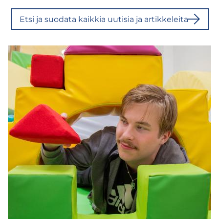
Etsi ja suo­da­ta kaik­kia uu­ti­sia ja ar­tik­ke­lei­ta